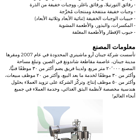
• رقائق التورتيلا، ورقائق باغلز، ووجبات خفيفة من الذرة
• وجبات خفيفة منتفخة ومنتجات مُخرَّجة
• حبيبات الوجبات الخفيفة (ثنائية الأبعاد وثلاثية الأبعاد)
• المكسرات، والبذور، والأطعمة المشوية
• حبوب الإفطار والأطعمة المغلفة
معلومات المصنع
تأسست شركة جينان آرو ماشينري المحدودة في عام 2007 ومقرها
مدينة جينان، عاصمة مقاطعة شاندونغ في الصين. وتبلغ مساحة
المصنع ٢٠٬٠٠٠ متر مربع. ولدينا فريق يضم أكثر من ٣٠ موظفًا فنيًّا،
وأكثر من ٣٠ موظفًا لخدمة ما بعد البيع، وأكثر من ٢٠ موظف مبيعات،
وأكثر من ٥٠ موظف إنتاج. وتركّز الشركة على تزويد العملاء بحلول
هندسية مخصصة لأنظمة البثق الغذائي، وخدمة العملاء في جميع
أنحاء العالم!