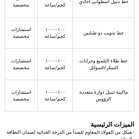
خط تتبيل أسطواني أحادي
كجم/ساعة
مخصصة
١٠٠–١٠٠٠
استشارات
خط تذويب ذو طبلتين
كجم/ساعة
مخصصة
خط طلاء التلميع وخزانات
١٠٠–١٠٠٠
استشارات
السكر/السوائل
كجم/ساعة
مخصصة
ماكينة تتبيل دوارة متعددة
١٠٠–١٠٠٠
استشارات
الرؤوس
كجم/ساعة
مخصصة
الميزات الرئيسية
• هيكل من الفولاذ المقاوم للصدأ من الدرجة الغذائية لضمان النظافة
والمتانة