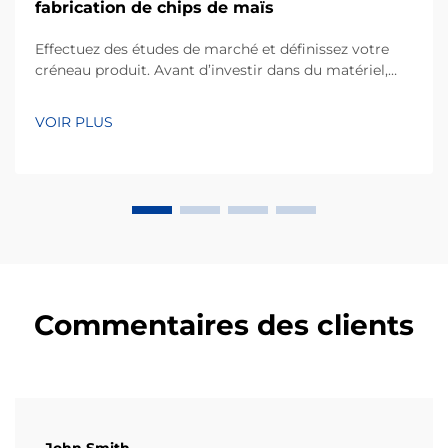
fabrication de chips de maïs
Effectuez des études de marché et définissez votre
créneau produit. Avant d’investir dans du matériel,
toute entreprise à succès commence par une
compréhension fine des préférences des
VOIR PLUS
consommateurs locaux. Les chips de maïs, fabriquées
principalement à partir de farine de maïs ou de masa,
occupent une part considérable de…
Commentaires des clients
John Smith