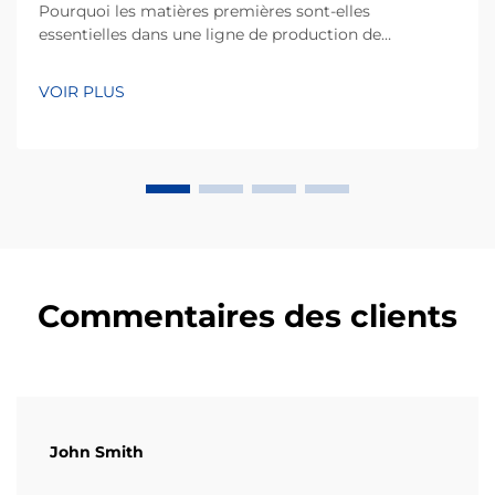
Pourquoi les matières premières sont-elles
essentielles dans une ligne de production de
machines à gâteaux de riz ? D’après mon expérience
acquise sur des projets d’équipements de
VOIR PLUS
transformation de collations, l’un des facteurs les plus
sous-estimés pour obtenir un rendement constant
n’est pas seulement la machine elle-même, mais
aussi la qualité...
Commentaires des clients
John Smith