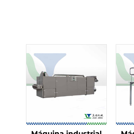
Máquina industrial
Máq