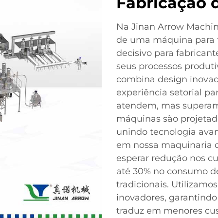
Fabricação 
Na Jinan Arrow Machine
de uma máquina para fa
decisivo para fabrican
seus processos produt
combina design inovado
experiência setorial p
atendem, mas superam 
máquinas são projetada
unindo tecnologia avanç
em nossa maquinaria d
esperar redução nos c
até 30% no consumo d
tradicionais. Utilizamo
inovadores, garantindo
traduz em menores cus