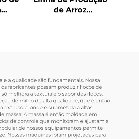
a
de Arroz
D/3D
Enriquecido, Arroz
Instantâneo e Arroz
de Konjac
cia e a qualidade são fundamentais. Nossa
 os fabricantes possam produzir flocos de
 melhora a textura e o sabor dos flocos,
ção de milho de alta qualidade, que é então
a extrusora, onde é submetida a altas
 de massa. A massa é então moldada em
çados de controle que monitoram e ajustam a
 modular de nossos equipamentos permite
zo. Nossas máquinas foram projetadas para