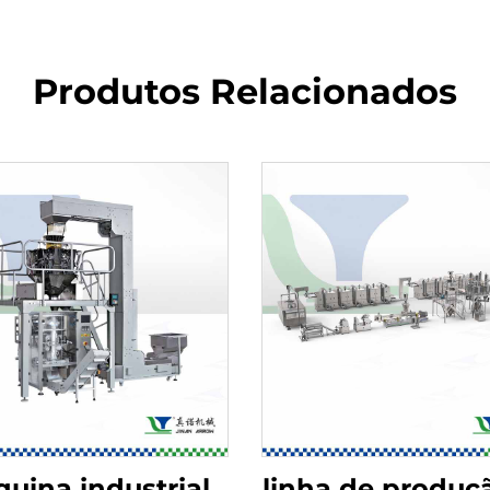
Produtos Relacionados
uina industrial
linha de produç