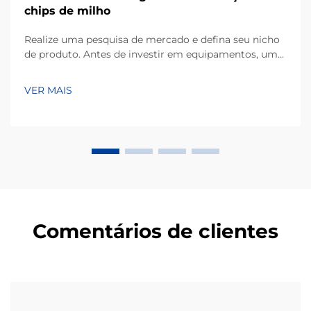
chips de milho
Realize uma pesquisa de mercado e defina seu nicho
de produto. Antes de investir em equipamentos, um
empreendimento bem-sucedido começa com uma
compreensão detalhada das preferências dos
VER MAIS
consumidores locais. Os chips de milho, produzidos
principalmente a partir de farinha de milho ou masa,
ocupam uma grande parcela de...
Comentários de clientes