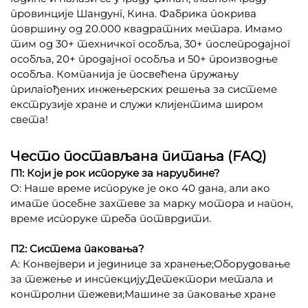
провинције Шандунг, Кина. Фабрика покрива
површину од 20.000 квадратних метара. Имамо
тим од 30+ техничког особља, 30+ послепродајног
особља, 20+ продајног особља и 50+ производње
особља. Компанија је посвећена пружању
прилагођених инжењерских решења за системе
екструзије хране и служи клијентима широм
света!
Често постављана питања (FAQ)
П1: Који је рок испоруке за наруџбине?
О: Наше време испоруке је око 40 дана, али ако
имате посебне захтеве за марку мотора и напон,
време испоруке треба потврдити.
П2: Система паковања?
А: Конвејвери и јединице за хранење;Оборудовање
за тежење и инспекцију;Детектори метала и
контролни тежеви;Машине за паковање хране