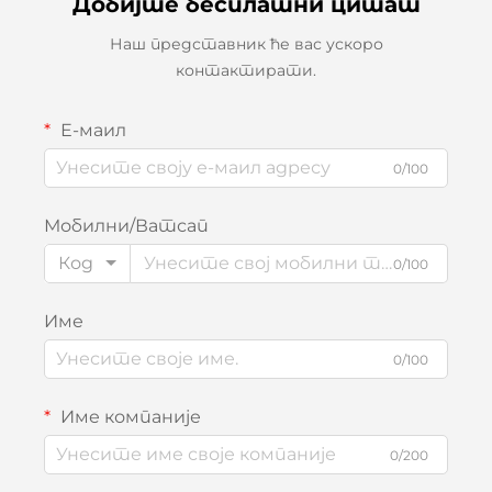
Добијте бесплатни цитат
Наш представник ће вас ускоро
контактирати.
Е-маил
0/100
Мобилни/Ватсап
Код
0/100
Име
0/100
Име компаније
0/200