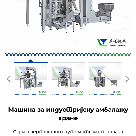
Машина за индустријску амбалажу
хране
Серија вертикалних аутоматских паковача