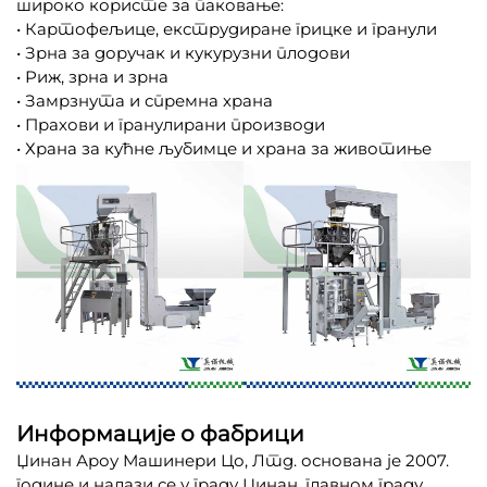
широко користе за паковање:
• Картофељице, екструдиране грицке и гранули
• Зрна за доручак и кукурузни плодови
• Риж, зрна и зрна
• Замрзнута и спремна храна
• Прахови и гранулирани производи
• Храна за кућне љубимце и храна за животиње
Информације о фабрици
Џинан Ароу Машинери Цо, Лтд. основана је 2007.
године и налази се у граду Џинан, главном граду