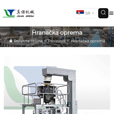
SR
Hranačka oprema
Početna Strana
>
Proizvodi
>
Hranačka oprema