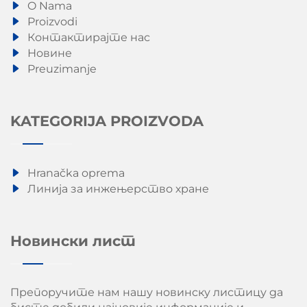
O Nama
Proizvodi
Контактирајте нас
Новине
Preuzimanje
KATEGORIJA PROIZVODA
Hranačka oprema
Линија за инжењерство хране
Новински лист
Препоручите нам нашу новинску листицу да