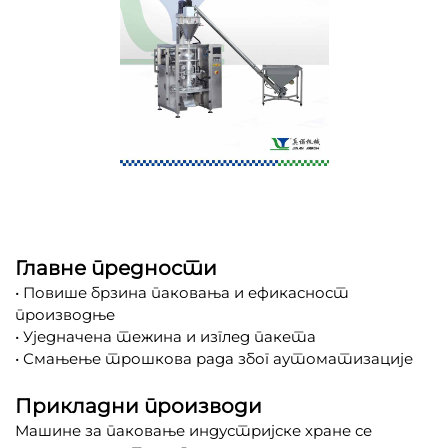
Главне предности
• Повише брзина паковања и ефикасност
производње
• Уједначена тежина и изглед пакета
• Смањење трошкова рада због аутоматизације
Прикладни производи
Машине за паковање индустријске хране се