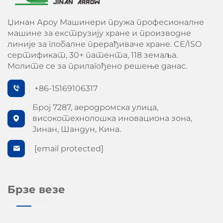
Џинан Ароу Машинери пружа професионалне
машине за екструзију хране и производне
линије за глобалне прерађиваче хране. CE/ISO
сертификат, 30+ патента, 118 земаља.
Молите се за прилагођено решење данас.
+86-15169106317
Број 7287, аеродромска улица,
високотехнолошка иновациона зона,
Јинан, Шандун, Кина.
[email protected]
Брзе везе