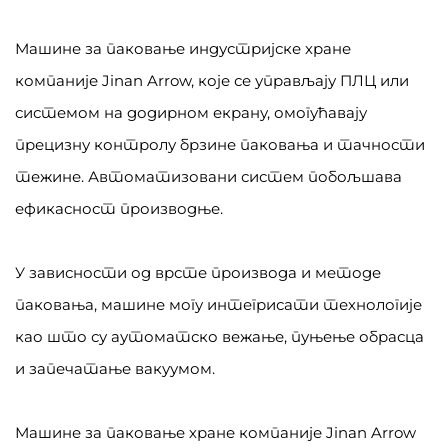
Машине за паковање индустријске хране
компаније Jinan Arrow, које се управљају ПЛЦ или
системом на додирном екрану, омогућавају
прецизну контролу брзине паковања и тачности
тежине. Автоматизовани систем побољшава
ефикасност производње.
У зависности од врсте производа и методе
паковања, машине могу интегрисати технологије
као што су аутоматско вежање, пуњење обрасца
и запечатање вакуумом.
Машине за паковање хране компаније Jinan Arrow