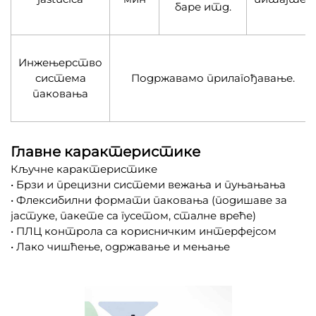
баре итд.
Инжењерство
система
Подржавамо прилагођавање.
паковања
Главне карактеристике
Кључне карактеристике
• Брзи и прецизни системи вежања и пуњањања
• Флексибилни формати паковања (подишаве за
јастуке, пакете са гусетом, сталне вреће)
• ПЛЦ контрола са корисничким интерфејсом
• Лако чишћење, одржавање и мењање