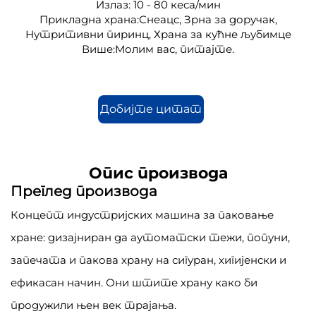
Излаз: 10 - 80 кеса/мин
Прикладна храна:Снеацс, Зрна за доручак,
Нутритивни пиринц, Храна за кућне љубимце
Више:Молим вас, питајте.
Добијте цитат
Опис производа
Преглед производа
Концепт индустријских машина за паковање
хране: дизајниран да аутоматски тежи, попуни,
запечата и пакова храну на сигуран, хигијенски и
ефикасан начин. Они штите храну како би
продужили њен век трајања.