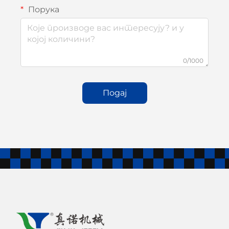
Порука
0/1000
Подај