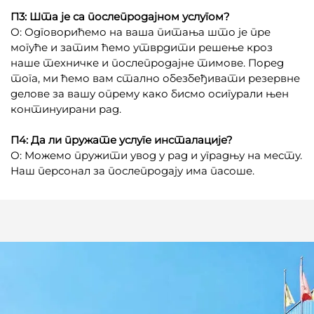
П3: Шта је са послепродајном услугом?
О: Одговорићемо на ваша питања што је пре
могуће и затим ћемо утврдити решење кроз
наше техничке и послепродајне тимове. Поред
тога, ми ћемо вам стално обезбеђивати резервне
делове за вашу опрему како бисмо осигурали њен
континуирани рад.
П4: Да ли пружате услуге инсталације?
О: Можемо пружити увод у рад и уградњу на месту.
Наш персонал за послепродају има пасоше.