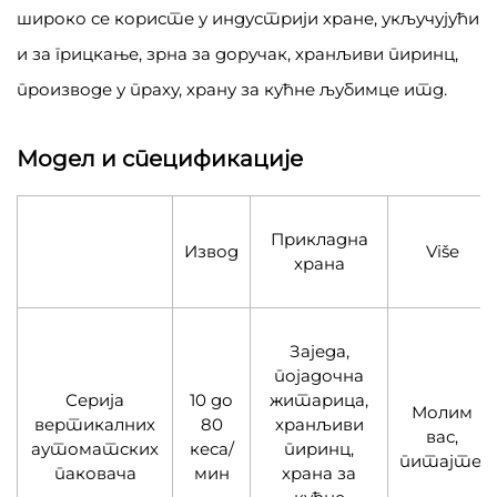
широко се користе у индустрији хране, укључујући
и за грицкање, зрна за доручак, хранљиви пиринц,
производе у праху, храну за кућне љубимце итд.
Модел и спецификације
Прикладна
Извод
Više
храна
Заједа,
појадочна
Серија
10 до
житарица,
Молим
вертикалних
80
хранљиви
вас,
аутоматских
кеса/
пиринц,
питајте.
паковача
мин
храна за