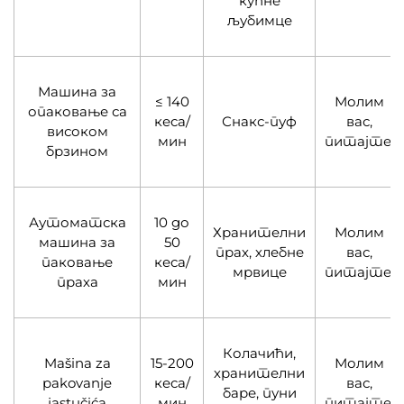
кућне
љубимце
Машина за
≤ 140
Молим
опаковање са
кеса/
Снакс-пуф
вас,
високом
мин
питајте.
брзином
Аутоматска
10 до
Хранителни
Молим
машина за
50
прах, хлебне
вас,
паковање
кеса/
мрвице
питајте.
праха
мин
Колачићи,
Mašina za
15-200
Молим
хранителни
pakovanje
кеса/
вас,
баре, пуни
jastučića
мин
питајте.