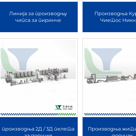
Линија за производњу
Производња Ку
изоване системе за мешање, печење, дрожење, сушење, класиф
чипса за пиринче
Чиетос Никн
и конзистентну величину честица и перформансе премаза.
а
ује технологију екструзије са двоструким вијама за текстуриса
ернатива меса, квасаца, костију и грануле са високим садржај
е мешање тестова, лишћење, сечење, пржење, хлађење и паковањ
алне пржене закуске.
г праха за бебе и бебе
производња 2Д / 3Д пелета
Производња жита
раха за бебе комбинује екструзијско кување, сушење, мељење
за доручке
доручак