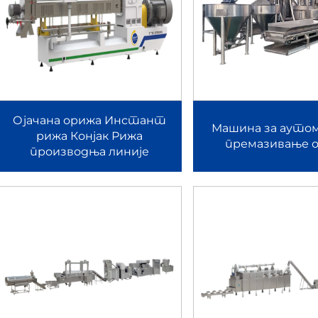
ајнирана је за производњу проширених снакса на бази кукуруза,
и паковање, ова производња обезбеђује конзистентно ширење и
ликације.
Ојачана орижа Инстант
Машина за ауто
рижа Конјак Рижа
премазивање о
производња линије
е, екструзију, флекирање, сушење, прскање и паковање у кон
олисане дебелине и златне боје, које испуњавају стандарде св
у:Главна машина користи екструдер за храну са двоструким виј
за зрна за доручак.
 производи полуфабрикате пелета за закуске у равном или трод