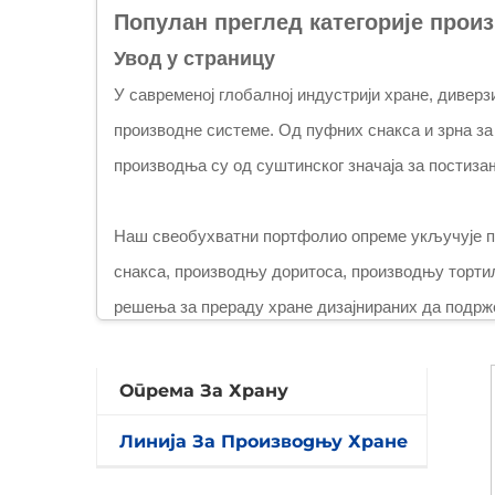
Популан преглед категорије произ
Увод у страницу
У савременој глобалној индустрији хране, диве
производне системе. Од пуфних снакса и зрна за
производња су од суштинског значаја за постиза
Наш свеобухватни портфолио опреме укључује пр
снакса, производњу доритоса, производњу тортил
решења за прераду хране дизајнираних да подрж
Свака производња је дизајнирана са модуларном 
Опрема За Храну
стандарди. Било да се ради о производњи експан
Линија За Производњу Хране
машине обезбеђују прецизну обраду, стабилан из