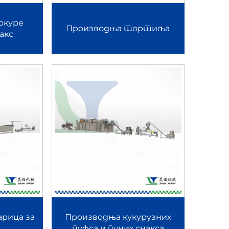
ркуре
икацију и паковање. Подржава и традиционалну
Производња тортиља
акс
ње сојиног протеина у влакне структуре. Ова
ем протеина.
е. Обезбеђује једнаку величину, конзистентну
рица за
Производња кукурузних
, мешање и паковање. Обезбеђује величину финих
пуфса и пуних снакса