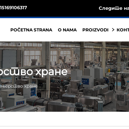
15169106317
Следите на
POČETNA STRANA
O NAMA
PROIZVODI
КОНТ
рство хране
жењерство хране