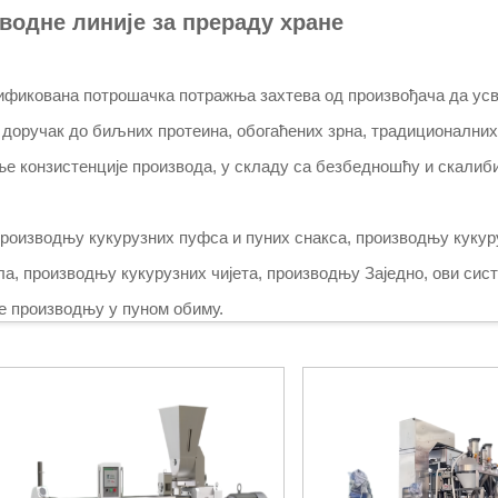
водне линије за прераду хране
рзификована потрошачка потражња захтева од произвођача да ус
 доручак до биљних протеина, обогаћених зрна, традиционалних
ње конзистенције производа, у складу са безбедношћу и скалиби
оизводњу кукурузних пуфса и пуних снакса, производњу кукур
а, производњу кукурузних чијета, производњу Заједно, ови сист
е производњу у пуном обиму.
конфигурацијом, интелигентним системом контроле и конструкци
зионираних закуска, прекривљених ораха, обогаћене основне хр
нос и оперативну ефикасност.