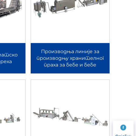
 укључујући и производе пуне у центру. Кроз
 равномерну дистрибуцију пуњења. Подржава
Производња линије за
матско
производњу хранителног
реха
праха за бебе и бебе
тинуирани систем. То омогућава произвођачима
етског тржишта житарица.
ачем.Може производити закуске зрна за доручак
имензионалном облику. Дизајнирана са напредним