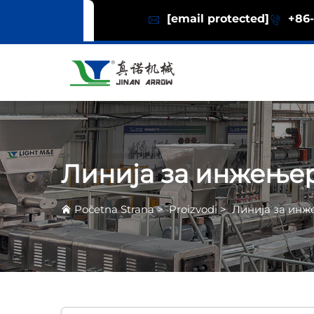
[email protected]
+86-
Линија за инжење
Početna Strana
>
Proizvodi
>
Линија за ин