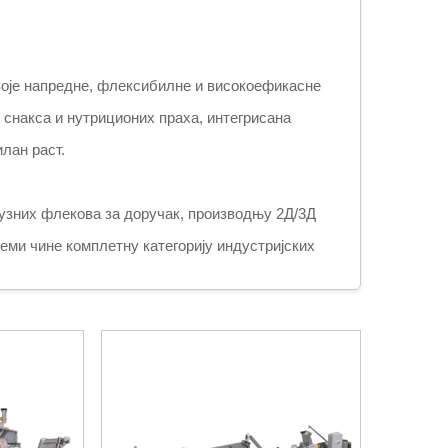
воје напредне, флексибилне и високоефикасне
 снакса и нутриционих праха, интегрисана
лан раст.
узних флекова за доручак, производњу 2Д/3Д
еми чине комплетну категорију индустријских
јом за храну како би се испунили међународни
ане или праха за хранљиву храну за бебе, ове