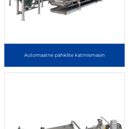
tõhususe.
Tootekategooriate ülevaade
Maisipuhkuste ja täidetud snäkkide tootmisliin
Maisipuhkuste ja täidetud snäkkide tootmisliin on mõeldud
laiendatud maisipõhiste snäkkide, sealhulgas keskel
Automaatne pähklite katmismasin
täidetud toodete valmistamiseks. Ekstrudeerimise,
kujundamise, kuivatamise, maitsestamise ja pakendamise
kaudu tagab see tootmisliin püsiva laienemise ja ühtlase
täitmise jaotuse. See toetab paindlikke koostiseid nii
magusate kui ka soolaste rakenduste jaoks.
Maisi teradega hommikusöögikrõpsude tootmisliin
Maisi leibade tootmisliin integreerib segamise, ekstrusiooni,