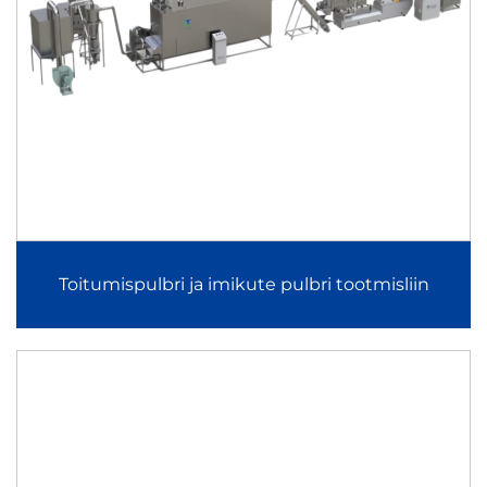
lehterdamise, kuivatamise, küpsetamise ja pakendamise
pidevasse süsteemi. See võimaldab tootjatel toota
ühtlaseid, kõvemaid lehti kontrollitud paksuse ja
kullervärvusega, vastavalt rahvusvaheliste
teraviljaproduktide turu standarditele.
Jinan Arrow'i hommikusöögiteraviljade tootmisliin: peamine
masin kasutab kahepuhulise torni toiduainete ekstruuderit.
See suudab toota hommikusöögiteraviljapäraseid
Toitumispulbri ja imikute pulbri tootmisliin
naudinguks mõeldud snäkke, mis on sarnased Kellogg'si
toodetele: Coco Balls, Coco Pops ja
hommikusöögiteraviljate rõngad.
2D/3D naudinguartiklite pelletite tootmisliin
2D/3D-snäkkide pelletite tootmisliin toodab poolvalmis