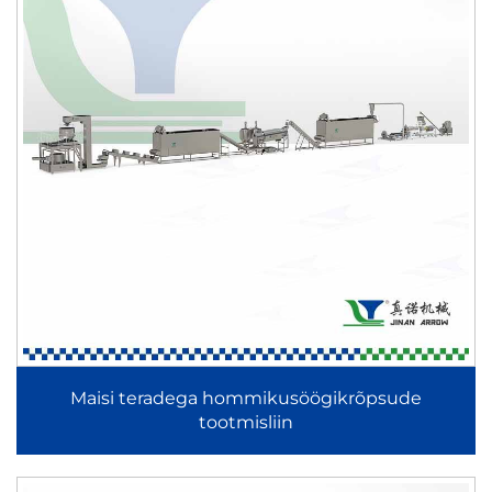
Tootmisprotsessi müügipunktid
Tervikliku töövoogu tõhusus
Iga tootmisliin on loodud õmmeldud töövoogu tagamiseks –
alates toorainete sissetoomisest kuni lõpliku
pakendamiseni – ning minimeerib seetõttu seiskumisaegu
ja optimeerib tootlikkust.
Täpsuskuumutus ja tekstuurikontroll
Ekstrusioonipõhised süsteemid, näiteks Kurkure Cheetos
Niknaks tootmisliin ja TVP-soojanuggetite ja soojaliha
Maisi teradega hommikusöögikrõpsude
tootmisliin, tagavad kontrollitud geelitumise ja
tootmisliin
tekstureerimise, mille tulemusena tekib stabiilne toote
struktuur.