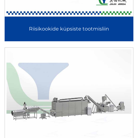
väikese osakeste suuruse, kõrge lahustuvuse ja täpse
toitainete jaotumise imikutele ja funktsionaalsetele
toitumistooteile.
Riisikookide küpsiste tootmisliin
Rikastatud riisi, kiiresti valmivate riisitoodete ja konjaki
riisi tootmisliin
Rikastatud riisi, kiiresti valmivate riisitoodete ja konjaki riisi
tootmisliin kasutab ekstrudeerimisega kujundamise
tehnoloogiat rikastatud vitamiinide, mineraalide või
toidulisanditega riisipõhiste terade tootmiseks. See tagab
ühtlase terade välimuse, stabiilsed keetmisomadused ja
täpsed toitumisväärtused.
Automaatne pähklite katmismasin