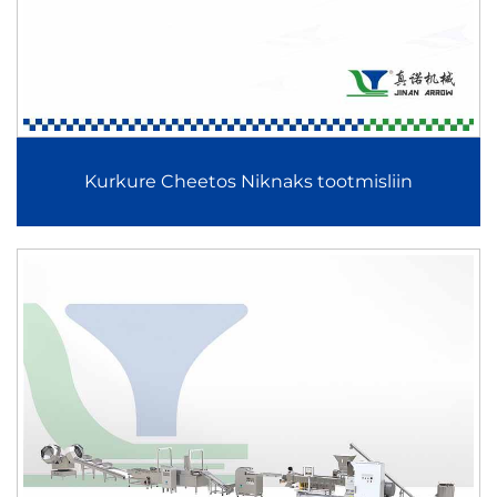
Automaatne pähklite katmismasin lõpetab tootekategooria,
pakkudes pidevat katmislahendust maapähklitele,
mandlitele ja segapähklitele. See tagab ühtlase siirupi- või
pulbriga katmise kontrollitud paksusega ning tõhusa
kuivatusvõime.
Kurkure Cheetos Niknaks tootmisliin
Peamised eelised
1. Täielik tooteerinevus
See tootekategooria toetab laia valikut toiduainete
rakendusi, alates naudingu- ja hommikusöögikrõpsudest
kuni rikastatud põhitoiduaineteni ja taimsete valkudega
toodeteni. Tootjad saavad oma tooteportfellis laiendada
integreeritud lahenduste abil, näiteks Maisikrõpsude ja
Täidisega Krõpsude Tootmisliini, TVP-soojanugatete ja