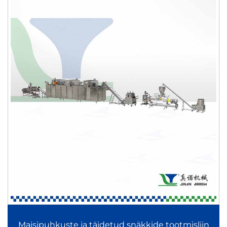
Ühtlane praadimis- ja kuivatusjõudlus
Täisülesevad küpsetussüsteemid Doritos Tortilla Bugles
tootmisliinil ja ChinChin Snacks tootmisliinil tagavad ühtlase
soojusjaotuse, samas kui kuivatussüsteemid säilitavad
täpselt määratud niiskustaseme riisikookide küpsiste
tootmisliinil ja leibapulbri tootmisliinil.
Toitumislik täpsus ja rikastamisvõime
Toitumispulbri imikute pulbri tootmisliin ja rikastatud
riisipõhjaste kiirriisi konjakuriisi tootmisliin tagavad
mikrotoitainete ühtlase jaotumise, toetades tervishoiule
orienteeritud toidu tootmist.
Maisipuhkuste ja täidetud snäkkide tootmisliin