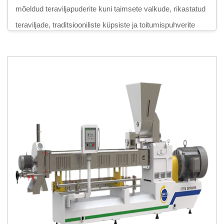
mõeldud teraviljapuderite kuni taimsete valkude, rikastatud
teraviljade, traditsiooniliste küpsiste ja toitumispuhverite
valmistamiseni on integreeritud tootmislahendused olulised
toote ühtlase kvaliteedi, ohutusnõuete täitmise ja
skaalatava kasvu saavutamiseks.
Meie täielik varustusportfoolio hõlmab maisipuhkuste ja
täidetud naudinguks mõeldud toodete tootmisliini,
maisitäiskasvanute hommikusöögikirsside tootmisliini,
2D/3D naudinguks mõeldud granulaatide tootmisliini,
Doritos tortilla bugle’ite tootmisliini, Kurkure Cheetos
Niknaks’i tootmisliini, riisikookide küpsiste tootmisliini,
leibade koorikute tootmisliini, TVP-soojanugatete ja sojaliha
tootmisliini, ChinChin-naudinguks mõeldud toodete