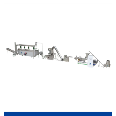
kaudu toodab see tootmisliin kerged, krõpsuvad krõpsud
väikese õlisuse ja kõrge struktuurilise ühtlasusega.
Leibade sõrmustuste tootmisliin
Leivapuru tootmisliin pakub automaatselt segamise,
küpsetamise, purustamise, kuivatamise, sortimise ja
pakkimise süsteeme. See toetab nii traditsioonilist kui ka
ekstrudeeritud leivapuru tootmist, tagades ühtlase
osakeste suuruse ja katte toimivuse.
TVP-soojanugatite ja soojaliha tootmisliin
TVP-soojanugatete ja soojaliha tootmisliin kasutab
kahevõllulise ekstrusioonitehnoloogia sojavalgu
tekstureerimiseks kiudse struktuurini. See tootmisliin on