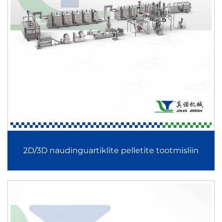
reguleeritava temperatuuri ja kiirusega. See parandab
tööprotsessi täpsust ja vähendab manuaalset sekkumist.
4. Toiduohutus ja hügieeniline konstruktsioon
Rustivaba terase töötlemine, moodulne
puhastusjuurdepääs ja toiduohutusstandarditele vastavus
tagavad ohutu tootmise imikutoitumise, teraviljatoodete,
naudinguartiklite ja valkude toodete jaoks.
2D/3D naudinguartiklite pelletite tootmisliin
5. Skaleeruv tootmisvõimsus
Iga tootmisliini saab kohandada väikse, keskmise või
suure tööstusliku tootmismahuga, mis võimaldab
ettevõtetel järk-järgult laieneda, säilitades samas ühtlase
kvaliteedi.