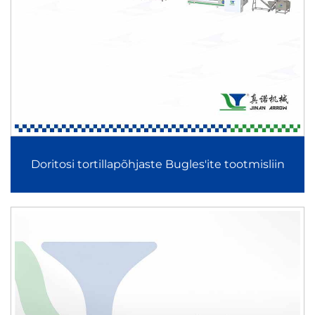
sojaliha tootmisliini ning Riisikookide ja Krõpsude
tootmisliini.
2. Täpne ekstrudeerimis- ja kujundustehnoloogia
Nende tootmisliinide tuumakomponendid kasutavad täpset
ekstrudeerimis- ja kujundamisprotsessi, tagades seeläbi
ühtlase tekstuuriga, struktuuriga ja välimusega tooted
Doritosi tortillapõhjaste Bugles'ite tootmisliin
kõigis rakendustes, sealhulgas 2D/3D krõpsude pelletite
tootmisliinis ja rikastatud riisi, kiiret riisi ja konjakuriisi
tootmisliinis.
3. Kõrgelt automaatne ja nutikas juhtimine
Kõik tootmisliinid on varustatud PLC-süsteemidega,
puuteekraanidega liidestega ning automaatselt