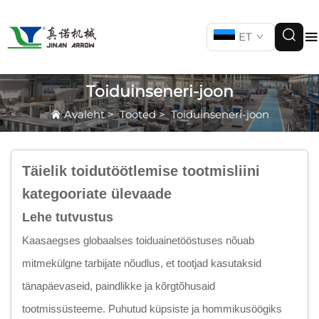
ET
Toiduinseneri-joon
Avaleht
>
Tooted
>
Toiduinseneri-joon
Täielik toidutöötlemise tootmisliini
kategooriate ülevaade
Lehe tutvustus
Kaasaegses globaalses toiduainetööstuses nõuab
mitmekülgne tarbijate nõudlus, et tootjad kasutaksid
tänapäevaseid, paindlikke ja kõrgtõhusaid
tootmissüsteeme. Puhutud küpsiste ja hommikusöögiks