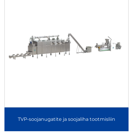
Kurkure Cheetos Niknaks tootmisliin
Kurkure Cheetos Niknaks tootmisliin kasutab
spetsialiseeritud ekstruuderitehnoloogiat ja
kujundamistehnoloogiat, et luua ebaregulaarseid, kõvasti
krõpsuvaid naudinguks mõeldud tooteid erilise tekstuuriga.
See tagab ühtlase toote kujunemise, stabiilse paisumise ja
tugeva maitsestuse kinnitumise.
Riisikookide küpsiste tootmisliin
Riisikookide krõpsude tootmisliin keskendub
tervislikumatele naudinguks mõeldud alternatiividele, mida
TVP-soojanugatite ja soojaliha tootmisliin
valmistatakse riisist ja mitmesuguste teraviljade seguist.
Puhutamise, kujundamise, kuivatamise ja maitsestamise