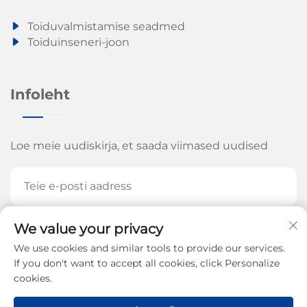
juhtimissüsteemidele võimaldavad need tootmisliinid
Toiduvalmistamise seadmed
tootjatel saavutada püsivat kvaliteeti, operatsioonilist
Toiduinseneri-joon
tõhusust ja tugevat turukonkurentsivõimet mitmesugustes
toidukategooriates.
Infoleht
Loe meie uudiskirja, et saada viimased uudised
We value your privacy
AASTA LÕPUS
We use cookies and similar tools to provide our services.
If you don't want to accept all cookies, click Personalize
cookies.