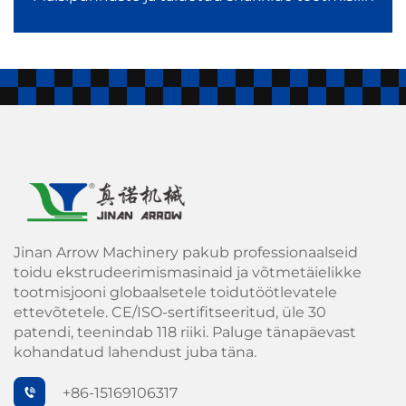
Parandatud maitse rakendamine
Automaatne pähklite katmismasin ja
maitsestatussüsteemid naudinguks valmistatavate toodete
tootmisliinides tagavad ühtlase katte, parandatud
kleepuvuse ja järjepideva maitse.
Lõpuni automatiseeritud tootmine
Kogu kategooria hõlmab pidevat automaatset tootmist –
ekstrudeerimisest ja kujundamisest kuni jahtutamiseni ja
Jinan Arrow Machinery pakub professionaalseid
toidu ekstrudeerimismasinaid ja võtmetäielikke
pakendamiseni – vähendades seeläbi tööjõukulusid ja
tootmisjooni globaalsetele toidutöötlevatele
parandades efektiivsust.
ettevõtetele. CE/ISO-sertifitseeritud, üle 30
patendi, teenindab 118 riiki. Paluge tänapäevast
kohandatud lahendust juba täna.
Kohustuslik väljaandmine
+86-15169106317
See üldine portfell—sealhulgas maisipuhkuste ja täidetud