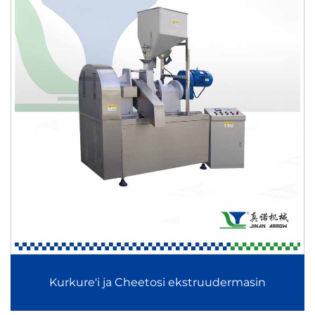
tagab Kurkure Cheetos extruuderimasin püsiva kuju
moodustamise ja laienemise stabiilsuse. Seda kasutatakse
laialdaselt krõpsuvate maisnaudinguartiklite, pulgakujuliste
naudinguartiklite ning eriliste extruuderitud toodete
tootmisel, millel on eristuv välimus ja maitse.
Tööstuslik toidupraadimismasin
Tööstuslik toidupraadimismasin on loodud jätkuva
praadimise jaoks, mille käigus hoitakse toiduvalikute ja
tooteid kontrollitud temperatuuritingimustes. Masin on
varustatud automaatse õlifiltrimissüsteemiga, temperatuuri
jälgimisega ja reguleeritava praadimisajaga, tagades
Kurkure'i ja Cheetosi ekstruudermasin
ühtlase küpsetamise ja püsiva kuldse värvuse.
Tööstuslik toidupraadimismasin sobib kartulipaelide,