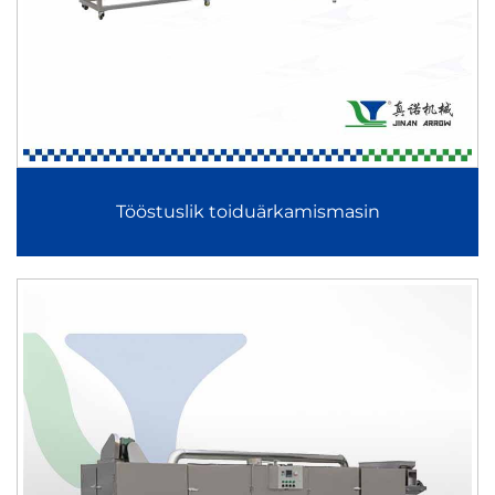
Peamiste seadmete ülevaade
Ühe spiraali toiduainete ekstrudeerija
Ühepuhutuseline toiduainete ekstruuder on universaalne ja
kuluefektiivne lahendus laiendatud naudinguks mõeldud
toodete, teraviljatoodete ja põhiliste ekstrudeeritud
toiduainetega tootmiseks. Sellel on ühe pöörleva puurkruvi
Tööstuslik toiduärkamismasin
mehhanism, mis tagab stabiilse toitumise, usaldusväärse
küpsetusjõudluse ja pideva toote laienemise. See masin on
eriti sobilik maisipõhiste naudinguks mõeldud toodete,
riisipõhiste naudinguks mõeldud toodete ja lihtsate
paisutatud toodete valmistamiseks.
Kohandatava puurkruvi kiiruse, temperatuuri regulaatorite
ja kujundusliistudega ühepuhutuseline toiduainete
ekstruuder tagab ühtlase tekstuuriga ja kujuga toote ning