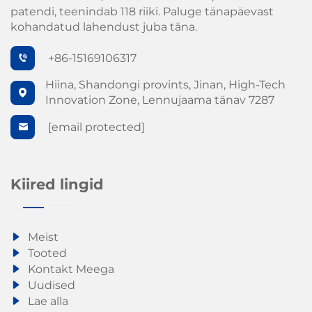
patendi, teenindab 118 riiki. Paluge tänapäevast
hügieeniliselt ja täpselt.
kohandatud lahendust juba täna.
Peamised eelised
+86-15169106317
1. Terviklikud tootmislahendused
Hiina, Shandongi provints, Jinan, High-Tech
Innovation Zone, Lennujaama tänav 7287
See seadmete kategooria toetab täielikku tootmisliini
integreerimist ekstrudeerimisest pakkimiseni. Ühe- ja
[email protected]
kahepuugulise toiduekstruuderi, tööstusliku
toidupraadimismasina, tööstusliku toidukuivatusmasina,
Kiired lingid
tööstusliku toidumaitsestusmasina ja tööstusliku
toidupakkimismasina kombinatsioon loob õmmeldud
tootmisvoogu.
Meist
Tooted
Kontakt Meega
2. Paindlikud toote rakendused
Uudised
Lae alla
Kas toodetakse paisutatud snäkke, Kurkure-tüüpi tooteid,