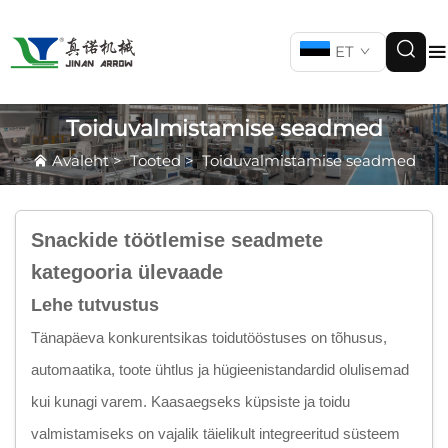
ET
Toiduvalmistamise seadmed
Avaleht
>
Tooted
>
Toiduvalmistamise seadmed
Snackide töötlemise seadmete
kategooria ülevaade
Lehe tutvustus
Tänapäeva konkurentsikas toidutööstuses on tõhusus,
automaatika, toote ühtlus ja hügieenistandardid olulisemad
kui kunagi varem. Kaasaegseks küpsiste ja toidu
valmistamiseks on vajalik täielikult integreeritud süsteem