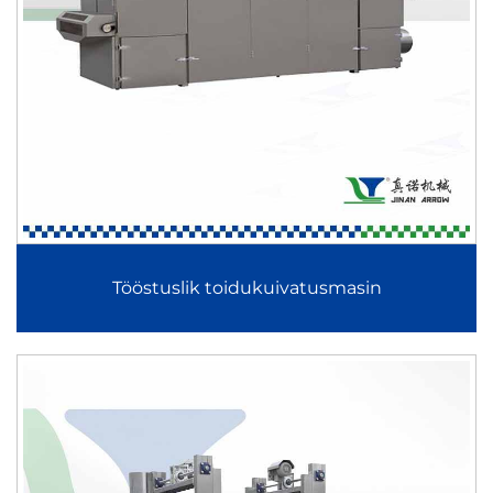
säilitab samas töökindluse. Seda kasutatakse laialdaselt
väikestes ja keskmistes tootmiskeskkondades selle lihtsa
ehituse ja kergesti hooldatavuse tõttu.
Kahepuruline toiduekstruuder
Kahepuhutuseline toiduainete ekstruuder tähistab
edukamat ekstruudertehnoloogiat, pakkudes paremat
segamist, täpsemat küpsetust ja suuremat retsepti
Tööstuslik toidukuivatusmasin
kohandatavust. Sellel on kaks üksteisega seotud
puurkruvi, mis tagavad tugevama materjali nihke, parema
jahutamise ja parandatud tekstuurimisjõudluse.
Kahe kruviga toiduextruuder on ideaalne keerukate
retseptide, valgurikaste toodete, rikastatud toitude ja
innovaatiliste naudinguartiklite arendamiseks. See