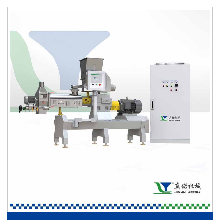
ekstrudeeritud naudinguartiklite, kattega pähklite,
lihatoodete ja pelletkujuliste naudinguartiklite praadimiseks
ning parandab toodete kõvadust, säilitades samas
õliefektiivsuse. Selle roostevabast terasest konstruktsioon
ja hügieeniline disain vastavad kaasaegsetele
toiduohutusstandarditele.
Tööstuslik toidukuivatusmasin
Tööstuslik toidukuivatusmasin täidab olulist rolli
niiskusesisalduse reguleerimisel ja toote stabiilsuse
tagamisel. Masin on disainitud mitmekihilise
transpordilindaga või fluidiseeritud voodriga süsteemiga,
tagades ühtlase õhuvoolu jaotumise ning ühtlase
kuivatusjõudluse.