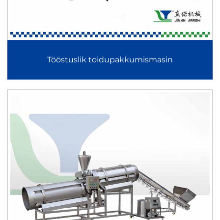
ekstrudeeritud naudinguartikleid, pelletinaudinguartikleid,
kattetega naudinguartikleid, praetud toite, küpsetatud toite
ning pakendatud valmis söötmiseks mõeldud tooteid. Iga
masin on konstrueeritud toiduohutute materjalidega,
Tööstuslik toidupakkumismasin
nutikate juhtsüsteemide ja moodulsete
konfiguratsioonidega, et kohanduda erinevate
tootmisvõimsustega ja tootenõuetega.
Alates tooraine sissetoomisest ja ekstrudeerimisest kuni
praatmiseni, kuivatamiseni, maitsestamiseni ja lõplikuks
pakendamiseni pakub see seadmete kategooria täielikku
lahendust kaasaegsetele toidutehastele, kes otsivad
kõrgemat tootlikkust, stabiilset tööd ja skaalatavat kasvu.