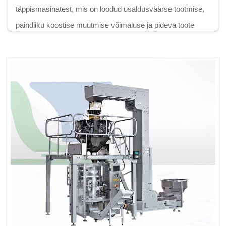
täppismasinatest, mis on loodud usaldusväärse tootmise,
paindliku koostise muutmise võimaluse ja pideva toote
kvaliteedi tagamiseks. Meie laiaulatuslik tootekategooria
hulka kuuluvad ühepuuguline toidu ekstruuder,
kahepuuguline toidu ekstruuder, Kurkure'i ja Cheetos'
ekstruuderimasin, tööstuslik toidu praatimismasin,
tööstuslik toidu kuivatamismasin, tööstuslik toidu
maitsestamismasin ja tööstuslik toidu pakendamismasin –
kõik need on projekteeritud täielikuks küpsiste ja toidu
tootmislahenduste tagamiseks.
Need masinad moodustavad tööstuslike naudinguartiklite
töötlemisliinide tuuma, võimaldades tootjatel valmistada laia
valikut tooteid, sealhulgas paisutatud naudinguartikleid,