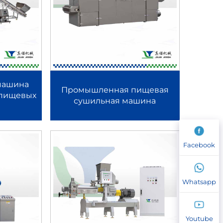
анная категория оборудования обеспечивает
бильной работе и масштабируемому росту.
машина
Промышленная пищевая
 пищевых
сушильная машина
ва расширенных закусок, хлопьев и базовых
подачу сырья, надежную термообработку и
ове кукурузы и риса, а также простых пенных
Facebook
ер одночервячный пищевой экструдер
Whatsapp
. Он широко применяется на предприятиях
Youtube