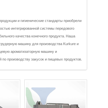
родукции и гигиенические стандарты приобрели
ностью интегрированной системы передового
бильного качества конечного продукта. Наша
трудерную машину для производства Kurkure и
евую ароматизаторную машину и
по производству закусок и пищевых продуктов.
скать широкий ассортимент продукции, включая
укты, выпеченные продукты, а также
акта с пищевыми продуктами, оснащена
д различные объёмы производства и требования