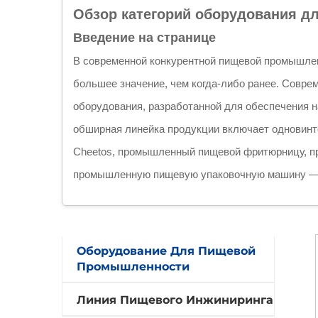
Обзор категорий оборудования дл
Введение на странице
В современной конкурентной пищевой промышлен
большее значение, чем когда-либо ранее. Совре
оборудования, разработанной для обеспечения н
обширная линейка продукции включает одновинто
Cheetos, промышленный пищевой фритюрницу, 
промышленную пищевую упаковочную машину — вс
Эти машины составляют основу промышленных ли
воздушные закуски, экструдированные закуски, 
Оборудование Для Пищевой
упакованные готовые к употреблению изделия. К
Промышленности
интеллектуальными системами управления и име
Линия Пищевого Инжиниринга
к продукции.