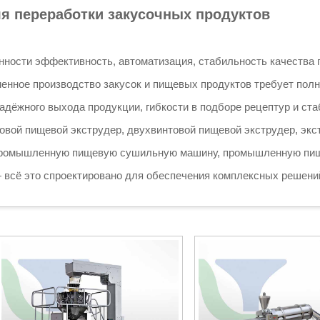
я переработки закусочных продуктов
ности эффективность, автоматизация, стабильность качества п
менное производство закусок и пищевых продуктов требует пол
адёжного выхода продукции, гибкости в подборе рецептур и ста
вой пищевой экструдер, двухвинтовой пищевой экструдер, экс
промышленную пищевую сушильную машину, промышленную пищ
ё это спроектировано для обеспечения комплексных решений 
ний по переработке закусок и позволяют производителям выпу
гранулированные закуски, глазированные закуски, жареные прод
аждая машина изготовлена из материалов, пригодных для конт
ет модульную конструкцию, что обеспечивает её адаптацию по