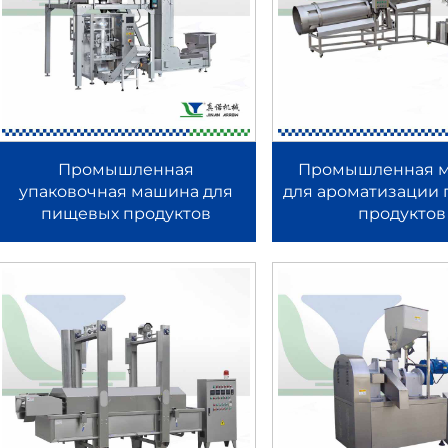
я до жарки, сушки, приправления и окончательной упаковки — д
предприятий, стремящихся к высокой производительности, ста
Промышленная
Промышленная 
ктов
упаковочная машина для
для ароматизации
пищевых продуктов
продуктов
сальное и экономически эффективное решение для производст
ция с одним вращающимся червяком обеспечивает стабильную 
ная машина особенно подходит для производства закусок на осн
вяка, контролю температуры и различным конфигурациям филь
елий при сохранении высокой эксплуатационной эффективности
ой конструкции и лёгкому техническому обслуживанию.