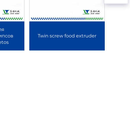
восходное перемешивание, высокую точность
ами, обеспечивает повышенное сдвиговое
ля
ипсов
Twin screw food extruder
etos
м белка, обогащённых пищевых продуктов и
 делает его незаменимым при производстве
ильных по форме, хрустящих и скрученных
я получение закусок с уникальной текстурой
тва Kurkure и Cheetos обеспечивает
оизводстве хрустящих кукурузных закусок,