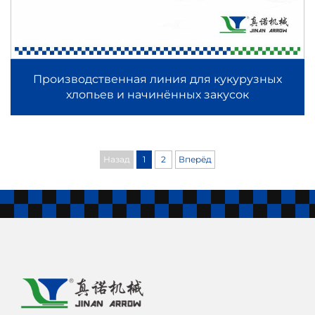
Производственная линия для кукурузных
хлопьев и начинённых закусок
Назад
1
2
Вперёд