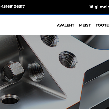
-15169106317
Jälgi mei
AVALEHT
MEIST
TOOT