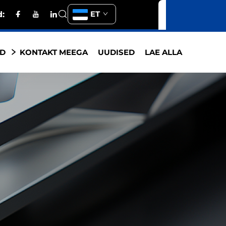
ET
d:
ED
KONTAKT MEEGA
UUDISED
LAE ALLA