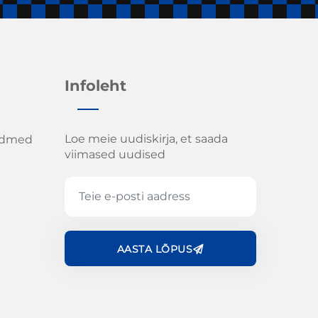
Infoleht
Loe meie uudiskirja, et saada
admed
viimased uudised
AASTA LÕPUS