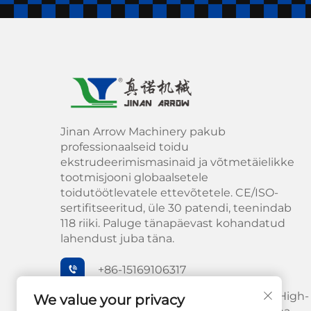
Jinan Arrow Machinery pakub
professionaalseid toidu
ekstrudeerimismasinaid ja võtmetäielikke
tootmisjooni globaalsetele
toidutöötlevatele ettevõtetele. CE/ISO-
sertifitseeritud, üle 30 patendi, teenindab
118 riiki. Paluge tänapäevast kohandatud
lahendust juba täna.
+86-15169106317
Hiina, Shandongi provints, Jinan, High-
We value your privacy