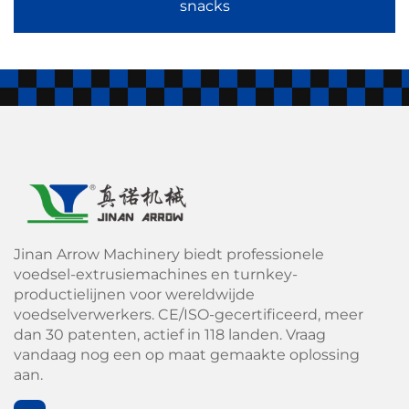
snacks
De voedingspoeder-infantbaby-poederproductielijn en de
verrijkte rijst-instantrijst konjakrijstproductielijn waarborgen
een gelijkmatige verspreiding van micronutriënten en
ondersteunen productie van gezondheidsgerichte
voedingsmiddelen.
Verbeterde smaaktoepassing
De automatische notencoatingmachine en de
kruidensystemen binnen de snackproductielijnen zorgen
Jinan Arrow Machinery biedt professionele
voedsel-extrusiemachines en turnkey-
voor een uniforme coating, verbeterde hechting en
productielijnen voor wereldwijde
consistente smaak.
voedselverwerkers. CE/ISO-gecertificeerd, meer
dan 30 patenten, actief in 118 landen. Vraag
vandaag nog een op maat gemaakte oplossing
End-to-end automatisering
aan.
Van extrusie en vormgeving tot koeling en verpakking