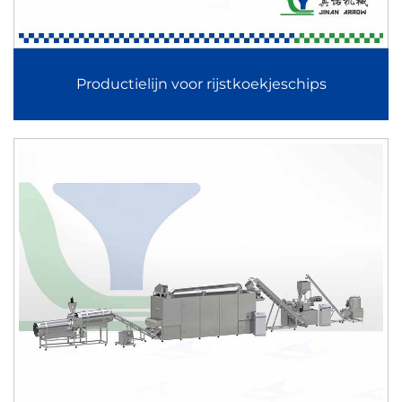
baby’s combineert extrusiebereiding, drogen, malen,
mengen en verpakken. Deze zorgt voor een fijne
deeltjesgrootte, een hoge oplosbaarheid en een
Productielijn voor rijstkoekjeschips
nauwkeurige verdeling van voedingsstoffen voor producten
voor zuigelingenvoeding en functionele voeding.
Productielijn voor versterkte rijst, instantrijst en
konjac-rijst
De productielijn voor versterkt rijstmeel, instantrijst en
konjakrijst maakt gebruik van extrusievormtechnologie om
rijstachtige korrels te produceren met toegevoegde
vitaminen, mineralen of dieetvezels. Deze garandeert een
uniforme korrelvorm, stabiele kookkenmerken en
nauwkeurige voedingswaarde.