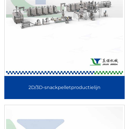
Alle productielijnen zijn uitgerust met PLC-systemen,
touchscreeninterfaces en geautomatiseerde temperatuur-
en snelheidsregeling. Dit verbetert de operationele
nauwkeurigheid en vermindert de noodzaak tot handmatige
ingrepen.
4. Voedselveiligheid en hygiënische constructie
De fabricage van roestvrij staal, modulaire toegang voor
reiniging en naleving van voedselveiligheidsnormen
2D/3D-snackpelletproductielijn
waarborgen een veilige productie van voeding voor
zuigelingen, granen, snacks en eiwitproducten.
5. Schaalbare productiecapaciteit
Elke productielijn kan worden afgestemd op kleine,