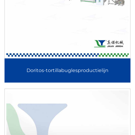
productassortiment uitbreiden met geïntegreerde
oplossingen zoals de productielijn voor maïspuffertjes en
gevulde snacks, de productielijn voor TVP-sojanuggets
(sojavlees) en de productielijn voor rijstkoekjes en -chips.
2. Geavanceerde extrusie- en vormtechnologie
Kernsystemen binnen deze productielijnen maken gebruik
Doritos-tortillabuglesproductielijn
van precisie-extrusie en vormprocessen, waardoor een
consistente textuur, structuur en productuiterlijk wordt
gewaarborgd voor toepassingen zoals de productielijn voor
2D/3D-snackpellets en de productielijn voor versterkte rijst,
instantrijst en konjakrijst.
3. Hoge automatiseringsgraad en intelligente besturing