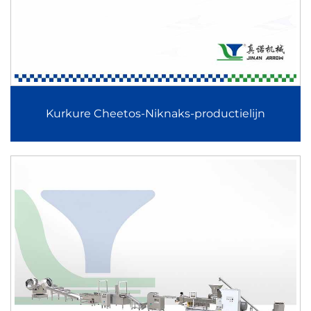
Automatische notencoatingmachine
De automatische notencoatingmachine voltooit de reeks
door continue coatingoplossingen te bieden voor pinda’s,
amandelen en gemengde noten. Deze zorgt voor een
Kurkure Cheetos-Niknaks-productielijn
uniforme siroop- of poedercoating met gecontroleerde dikte
en een efficiënte droogcapaciteit.
Belangrijkste voordelen
1. Volledige productdiversiteit
Deze productcategorie ondersteunt een brede waaier aan
voedingsmiddelenapplicaties, van tussendoortjes en
ontbijtgranen tot versterkte basisvoedingsmiddelen en
plantaardige eiwitten. Fabrikanten kunnen hun