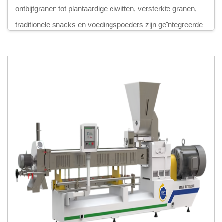
ontbijtgranen tot plantaardige eiwitten, versterkte granen,
traditionele snacks en voedingspoeders zijn geïntegreerde
productieoplossingen essentieel om productconsistentie,
naleving van veiligheidsvoorschriften en schaalbare groei
te bereiken.
Ons uitgebreide apparatuurassortiment omvat de
productielijn voor maïspuffertjes en gevulde snacks, de
productielijn voor maïsflakes als ontbijtgranen, de 2D/3D-
snacks-pelletproductielijn, de productielijn voor Doritos-
tortilla’s en bugles, de productielijn voor Kurkure-, Cheetos-
en Niknaks-snacks, de productielijn voor rijstkoekjeschips,
de productielijn voor broodkruim, de productielijn voor TVP-
soja-nuggets en sojavlees, de productielijn voor ChinChin-