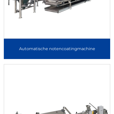
garanderen nauwkeurige verwerking, stabiele output en
operationele efficiëntie.
Overzicht productcategorie
Productielijn voor maïspuffertjes en gevulde snacks
De productielijn voor maïspuffertjes en gevulde snacks is
Automatische notencoatingmachine
ontworpen voor de productie van geëxpandeerde snacks
op basis van maïs, inclusief producten met een gevulde
kern. Via extrusie, vormgeven, drogen, smaakgeven en
verpakken zorgt deze productielijn voor consistente
expansie en uniforme verdeling van de vulling. De lijn
ondersteunt flexibele formuleringen voor zoete en hartige
toepassingen.