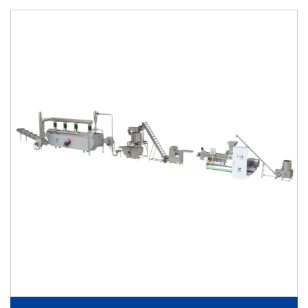
met een laag oliegehalte en hoge structurele consistentie.
Productielijn voor paneermeel
De productielijn voor paneermeel biedt geautomatiseerde
systemen voor mengen, bakken, vermalen, drogen,
sorteren en verpakken. Deze lijn ondersteunt zowel
traditionele als geëxtrudeerde paneermeelproductie,
waardoor een consistente korrelgrootte en een optimale
deklaagprestatie worden gewaarborgd.
Productielijn voor TVP-sojanuggets en sojavlees
De productielijn voor TVP-sojanuggets en sojavlees maakt
gebruik van extrusietechnologie met twee schroeven om
soja-eiwit te textureren tot vezelige structuren. Deze