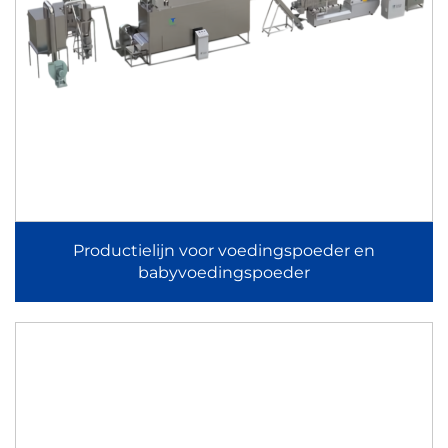
Productielijn voor maïsflakes als ontbijtgranen
De productielijn voor maïsflakes integreert mengen,
extrusie, plakken, drogen, roosteren en verpakken in een
continu systeem. Het stelt fabrikanten in staat om
uniforme, knapperige flakes met gecontroleerde dikte en
gouden kleur te produceren, conform de wereldwijde
normen voor ontbijtgranen.
De productielijn voor ontbijtgranen van Jinan Arrow: de
Productielijn voor voedingspoeder en
babyvoedingspoeder
hoofdmachine gebruikt een tweeschroefse
voedselextruder. Deze kan ontbijtgranensnacks
produceren die lijken op die van Kellogg's: Coco Balls,
Coco Pops en ontbijtgranenringen.
2D/3D-snackpelletproductielijn