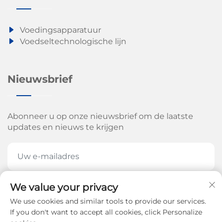
babyvoedingspoeder, de versterkte-rijst-/instant-
rijst-/konjac-rijstproductielijn en de automatische
Voedingsapparatuur
notencoatingmachine—biedt een complete industriële
Voedseltechnologische lijn
oplossing voor moderne voedingsmiddelenproductie.
Nieuwsbrief
Met geavanceerde technologie, schaalbare capaciteit,
hygiënische constructie en intelligente besturingssystemen
Abonneer u op onze nieuwsbrief om de laatste
stellen deze productielijnen fabrikanten in staat om
updates en nieuws te krijgen
consistente kwaliteit, operationele efficiëntie en sterke
marktconcurrentiekracht te behalen binnen diverse
voedingscategorieën.
We value your privacy
ABONNEREN NU
We use cookies and similar tools to provide our services.
If you don't want to accept all cookies, click Personalize