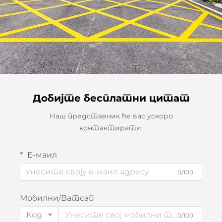
Добијте бесплатни цитат
Наш представник ће вас ускоро
контактирати.
Е-маил
0/100
Мобилни/Ватсап
Код
0/100