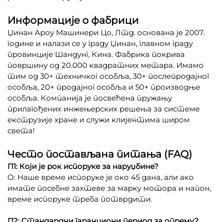
Информације о фабрици
Џинан Ароу Машинери Цо, Лтд. основана је 2007.
године и налази се у граду Џинан, главном граду
провинције Шандунг, Кина. Фабрика покрива
површину од 20.000 квадратних метара. Имамо
тим од 30+ техничког особља, 30+ послепродајног
особља, 20+ продајног особља и 50+ производње
особља. Компанија је посвећена пружању
прилагођених инжењерских решења за системе
екструзије хране и служи клијентима широм
света!
Често постављана питања (FAQ)
П1: Који је рок испоруке за наруџбине?
О: Наше време испоруке је око 45 дана, али ако
имате посебне захтеве за марку мотора и напон,
време испоруке треба потврдити.
П2: Стандардни гаранциони период за опрему.?