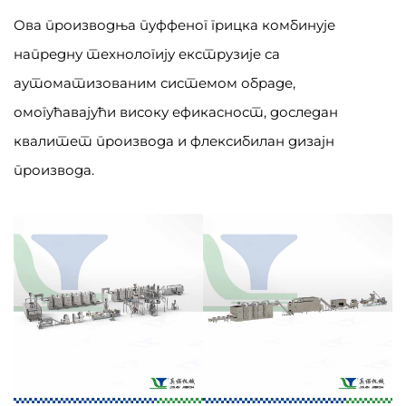
Ова производња пуффеног грицка комбинује
напредну технологију екструзије са
аутоматизованим системом обраде,
омогућавајући високу ефикасност, доследан
квалитет производа и флексибилан дизајн
производа.