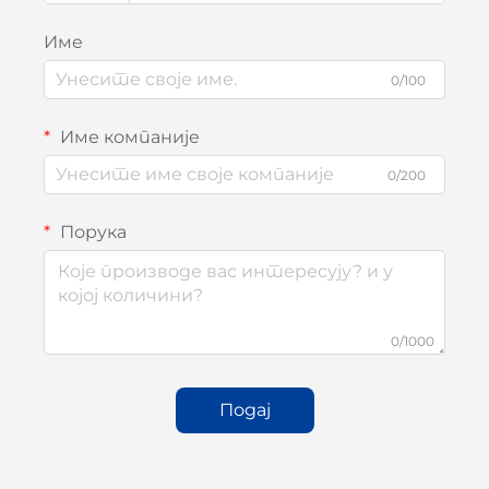
Име
0/100
Име компаније
0/200
Порука
0/1000
Подај