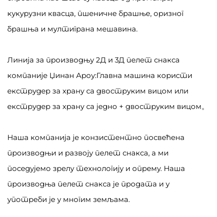
кукурузни квасца, пшеничне брашње, оризног
брашња и мултиграна мешавина.
Линија за производњу 2Д и 3Д пелет снакса
компаније Џинан Ароу:Главна машина користи
екструдер за храну са двоструким вицом или
екструдер за храну са једно + двоструким вицом。
Наша компанија је конзистентно посвећена
производњи и развоју пелет снакса, а ми
поседујемо зрелу технологију и опрему. Наша
производња пелет снакса је продата и у
употреби је у многим земљама.