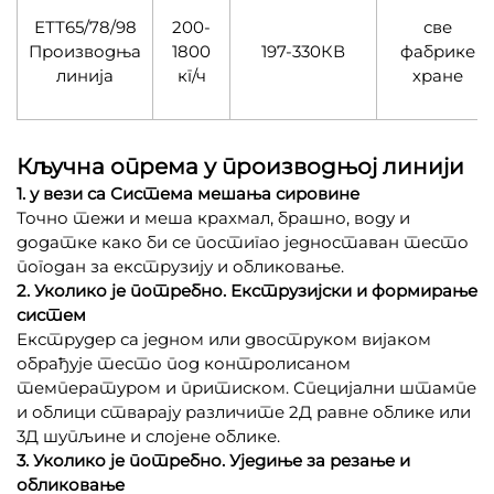
ЕТТ65/78/98
200-
све
Производња
1800
197-330КВ
фабрике
линија
кг/ч
хране
Кључна опрема у производњој линији
1. у вези са Система мешања сировине
Точно тежи и меша крахмал, брашно, воду и
додатке како би се постигао једноставан тесто
погодан за екструзију и обликовање.
2. Уколико је потребно. Екструзијски и формирање
систем
Екструдер са једном или двоструком вијаком
обрађује тесто под контролисаном
температуром и притиском. Специјални штампе
и облици стварају различите 2Д равне облике или
3Д шупљине и слојене облике.
3. Уколико је потребно. Уједиње за резање и
обликовање