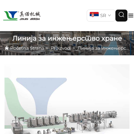
SR
Линија за инжењерство хране
Početna Strana
>
Proizvodi
>
Линија за инжењерство хране