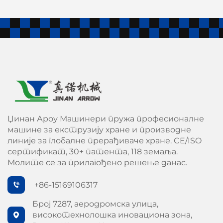
Џинан Ароу Машинери пружа професионалне
машине за екструзију хране и производне
линије за глобалне прерађиваче хране. CE/ISO
сертификат, 30+ патента, 118 земаља.
Молите се за прилагођено решење данас.
+86-15169106317
Број 7287, аеродромска улица,
високотехнолошка иновациона зона,