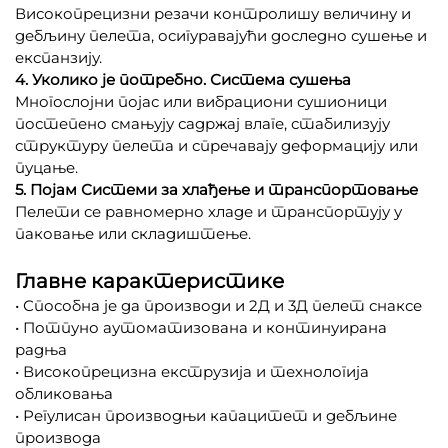
Високопрецизни резачи контролишу величину и
дебљину пелета, осигуравајући доследно сушење и
експанзију.
4. Уколико је потребно. Система сушења
Многослојни појас или вибрациони сушионици
постепено смањују садржај влаге, стабилизују
структуру пелета и спречавају деформацију или
пуцање.
5. Појам Системи за хлађење и транспортовање
Пелети се равномерно хладе и транспортују у
паковање или складиштење.
Главне карактеристике
• Способна је да производи и 2Д и 3Д пелет снаксе
• Потпуно аутоматизована и континуирана
радња
• Високопрецизна екструзија и технологија
обликовања
• Регулисан производњи капацитет и дебљине
производа