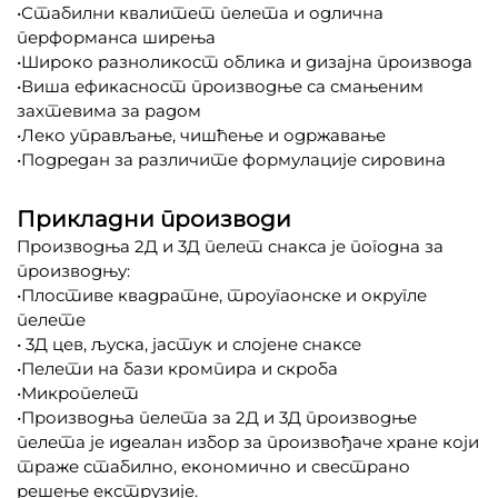
•Стабилни квалитет пелета и одлична
перформанса ширења
•Широко разноликост облика и дизајна производа
•Виша ефикасност производње са смањеним
захтевима за радом
•Леко управљање, чишћење и одржавање
•Подредан за различите формулације сировина
Прикладни производи
Производња 2Д и 3Д пелет снакса је погодна за
производњу:
•Плостиве квадратне, троугаонске и округле
пелете
• 3Д цев, љуска, јастук и слојене снаксе
•Пелети на бази кромпира и скроба
•Микропелет
•
Производња пелета за 2Д и 3Д производње
пелета је идеалан избор за произвођаче хране који
траже стабилно, економично и свестрано
решење екструзије.