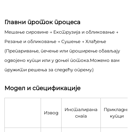
Главни проток процеса
Мешање сировине → Екструзија и обликовање →
Резање и обликовање → Сушење → Хлађење
(Препаривање, печење или проширење обављају
одвојено купци или у доњег потока.Можемо вам
пружити решења за следећу опрему.)
Модел и спецификације
Инсталирана
Прикладни
Извод
снага
купци