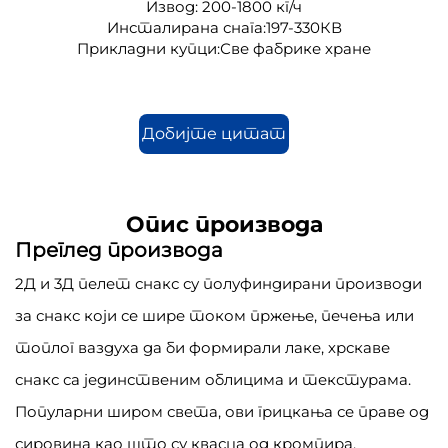
Извод: 200-1800 кг/ч
Инсталирана снага:197-330КВ
Прикладни купци:Све фабрике хране
Добијте цитат
Опис производа
Преглед производа
2Д и 3Д пелет снакс су полуфиндирани производи
за снакс који се шире током пржење, печења или
топлог ваздуха да би формирали лаке, хрскаве
снакс са јединственим облицима и текстурама.
Популарни широм света, ови грицкања се праве од
сировина као што су квасца од кромпира,