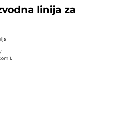
vodna linija za
ija
W
kom 1.