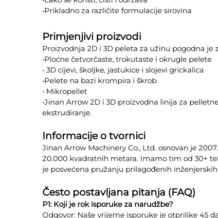
•Prikladno za različite formulacije sirovina
Primjenjivi proizvodi
Proizvodnja 2D i 3D peleta za užinu pogodna je 
•Ploćne četvorčaste, trokutaste i okrugle pelete
• 3D cijevi, školjke, jastukice i slojevi grickalica
•Pelete na bazi krompira i škrob
• Mikropellet
•
Jinan Arrow 2D i 3D proizvodna linija za pelletne
ekstrudiranje.
Informacije o tvornici
Jinan Arrow Machinery Co., Ltd. osnovan je 2007.
20.000 kvadratnih metara. Imamo tim od 30+ tehn
je posvećena pružanju prilagođenih inženjerskih 
Često postavljana pitanja (FAQ)
P1: Koji je rok isporuke za narudžbe?
Odgovor: Naše vrijeme isporuke je otprilike 45 d