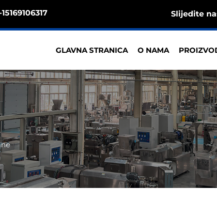
15169106317
Slijedite na
GLAVNA STRANICA
O NAMA
PROIZVO
ane