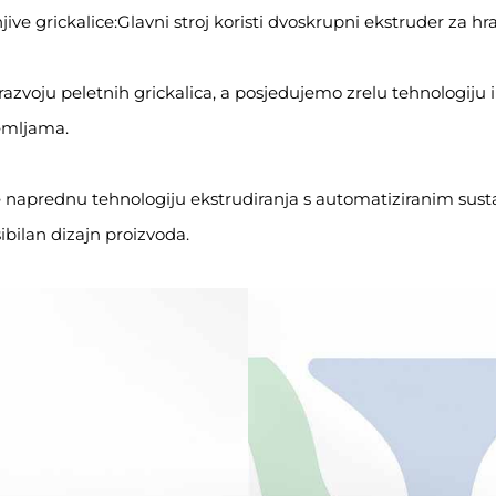
ive grickalice:Glavni stroj koristi dvoskrupni ekstruder za hr
razvoju peletnih grickalica, a posjedujemo zrelu tehnologiju 
zemljama.
e naprednu tehnologiju ekstrudiranja s automatiziranim su
sibilan dizajn proizvoda.