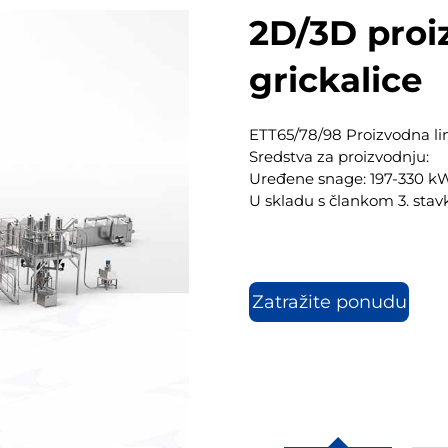
2D/3D proiz
grickalice
ETT65/78/98 Proizvodna lin
Sredstva za proizvodnju:
Uređene snage: 197-330 k
U skladu s člankom 3. stav
Zatražite ponudu