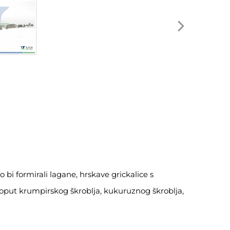
o bi formirali lagane, hrskave grickalice s
 poput krumpirskog škroblja, kukuruznog škroblja,