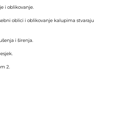
e i oblikovanje.
bni oblici i oblikovanje kalupima stvaraju
šenja i širenja.
esjek.
om 2.