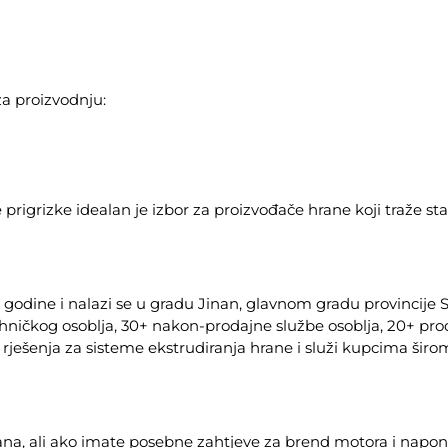
za proizvodnju:
 prigrizke idealan je izbor za proizvođače hrane koji traže st
 godine i nalazi se u gradu Jinan, glavnom gradu provincije 
ičkog osoblja, 30+ nakon-prodajne službe osoblja, 20+ proda
rješenja za sisteme ekstrudiranja hrane i služi kupcima širom
ana, ali ako imate posebne zahtjeve za brend motora i napon,