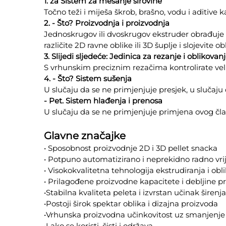
1. za Sistem za mešanje sirovine
Točno teži i miješa škrob, brašno, vodu i aditive 
2. - Što? Proizvodnja i proizvodnja
Jednoskrugov ili dvoskrugov ekstruder obrađuje 
različite 2D ravne oblike ili 3D šuplje i slojevite ob
3. Slijedi sljedeće: Jedinica za rezanje i oblikovan
S vrhunskim preciznim rezačima kontrolirate velič
4. - Što? Sistem sušenja
U slučaju da se ne primjenjuje presjek, u slučaju 
- Pet. Sistem hlađenja i prenosa
U slučaju da se ne primjenjuje primjena ovog čla
Glavne značajke
• Sposobnost proizvodnje 2D i 3D pellet snacka
• Potpuno automatizirano i neprekidno radno vr
• Visokokvalitetna tehnologija ekstrudiranja i obl
• Prilagođene proizvodne kapacitete i debljine p
•Stabilna kvaliteta peleta i izvrstan učinak širenja
•Postoji širok spektar oblika i dizajna proizvoda
•Vrhunska proizvodna učinkovitost uz smanjenj
•Lako se koristi, čisti i održava