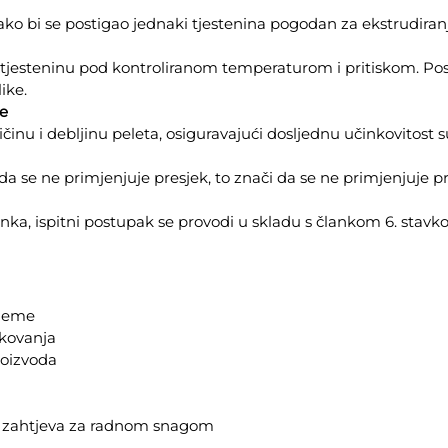
kako bi se postigao jednaki tjestenina pogodan za ekstrudiranj
tjesteninu pod kontroliranom temperaturom i pritiskom. Pose
like.
je
inu i debljinu peleta, osiguravajući dosljednu učinkovitost su
da se ne primjenjuje presjek, to znači da se ne primjenjuje pr
nka, ispitni postupak se provodi u skladu s člankom 6. stavk
ijeme
ikovanja
roizvoda
e zahtjeva za radnom snagom