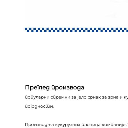
Преглед производа
популарни спремни за јело срнак за зрна и 
погодности.
Производња кукурузних плочица компаније J