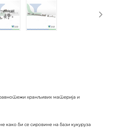
и, равнотежи хранљивих материја и
 како би се сировине на бази кукуруза