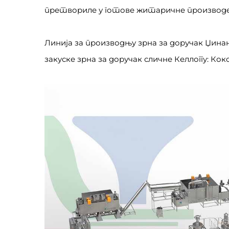
претвориле у готове житаричне производ
Линија за производњу зрна за доручак Џин
закуске зрна за доручак сличне Келлоггу: Кок