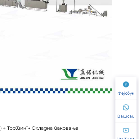
Фејсбук
Ватсап
) → Тостинг→ Охладна паковања
YouTube