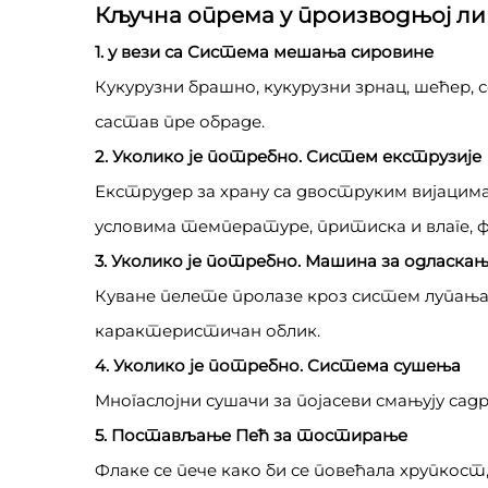
Кључна опрема у производњој ли
1. у вези са Система мешања сировине
Кукурузни брашно, кукурузни зрнац, шећер,
састав пре обраде.
2. Уколико је потребно. Систем екструзије
Екструдер за храну са двоструким вијацим
условима температуре, притиска и влаге, 
3. Уколико је потребно. Машина за одласка
Куване пелете пролазе кроз систем лупања,
карактеристичан облик.
4. Уколико је потребно. Система сушења
Многаслојни сушачи за појасеви смањују сад
5. Постављање Пећ за тостирање
Флаке се пече како би се повећала хрупкост