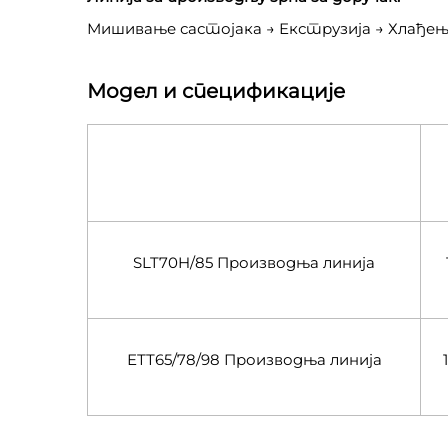
Мишивање састојака → Екструзија → Хлађењ
Модел и спецификације
SLT70H/85 Производња линија
ЕТТ65/78/98 Производња линија