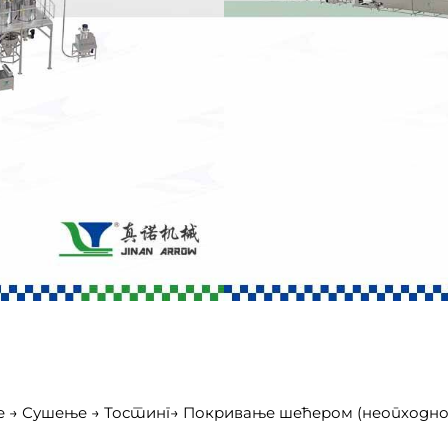
е → Сушење → Тостинг→ Покривање шећером (неопходно