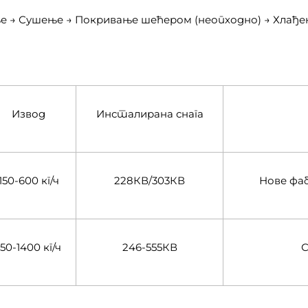
е → Сушење → Покривање шећером (неопходно) → Хлађ
Извод
Инсталирана снага
150-600 кг/ч
228КВ/303КВ
Нове фаб
150-1400 кг/ч
246-555КВ
С