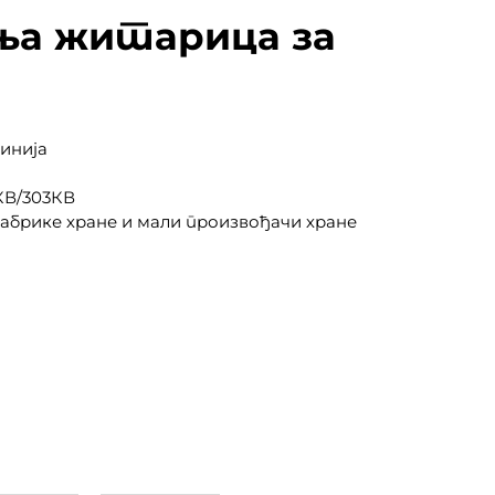
ња житарица за
инија
КВ/303КВ
абрике хране и мали произвођачи хране