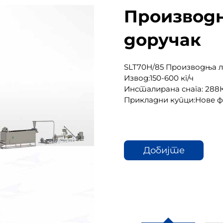
Производ
доручак
SLT70H/85 Производња л
Извод:150-600 кг/ч
Инсталирана снага: 288
Прикладни купци:Нове ф
Добијте
цитат