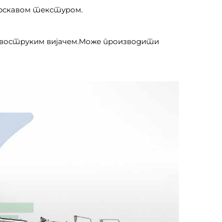
рскавом текстуром.
а двоструким вијачем.Може производити