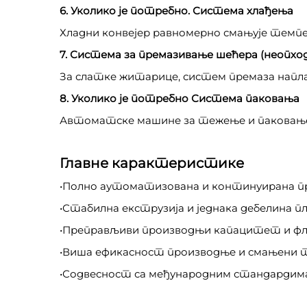
6. Уколико је потребно. Система хлађења
Хладни конвејер равномерно смањује темпе
7. Система за премазивање шећера (неопхо
За слатке житарице, систем премаза напл
8. Уколико је потребно Система паковања
Автоматске машине за тежење и паковање па
Главне карактеристике
•Полно аутоматизована и континуирана 
•Стабилна екструзија и једнака дебелина п
•Преправљиви производњи капацитет и ф
•Виша ефикасност производње и смањени т
•Содвесност са међународним стандардим