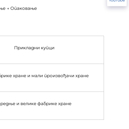
ење → Опаковање
Прикладни купци
рике хране и мали произвођачи хране
редње и велике фабрике хране