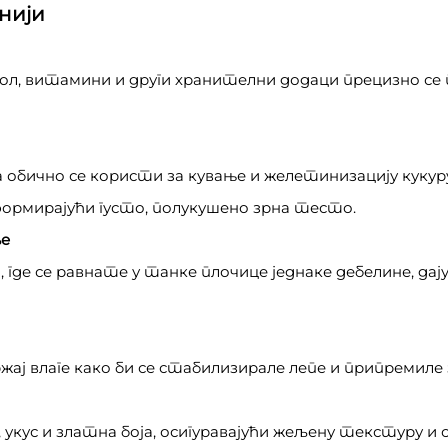
нији
 сол, витамини и други хранителни додаци прецизно се
а обично се користи за кување и желетинизацију куку
формирајући густо, полукушено зрна тесто.
ње
 где се равнате у танке плочице једнаке дебелине, да
ржај влаге како би се стабилизирале лепе и припремиле 
, укус и златна боја, осигуравајући жељену текстуру и