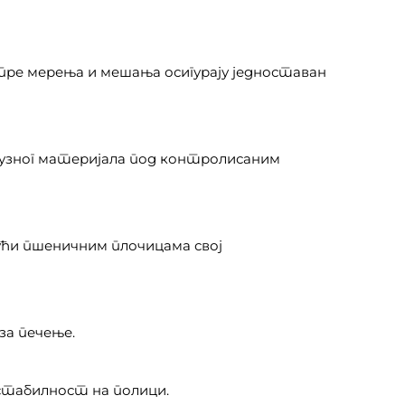
 пре мерења и мешања осигурају једноставан
рузног материјала под контролисаним
јући пшеничним плочицама свој
за печење.
 стабилност на полици.