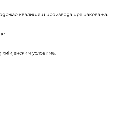
и одржао квалитет производа пре паковања.
це.
 хигијенским условима.