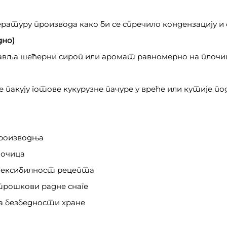
ратуру производа како би се спречило кондензацију 
дно)
авља шећерни сироп или аромат равномерно на плочи
кују готове кукурузне пачуре у вреће или кутије под
производња
лочица
лексибилност рецепта
рошкови радне снаге
а безбедности хране