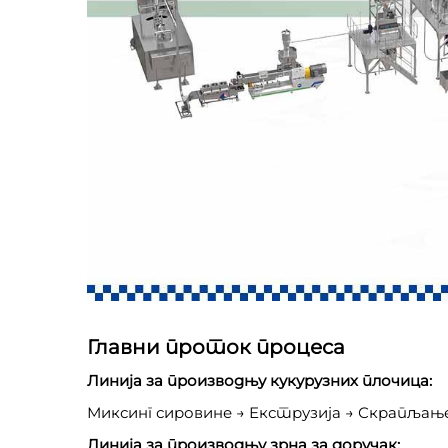
Главни проток процеса
Линија за производњу кукурузних плочица:
Миксинг сировине → Екструзија → Скрапљањ
Линија за производњу зрна за доручак: