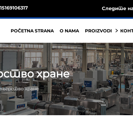
15169106317
Следите на
POČETNA STRANA
O NAMA
PROIZVODI
КОНТ
рство хране
жењерство хране