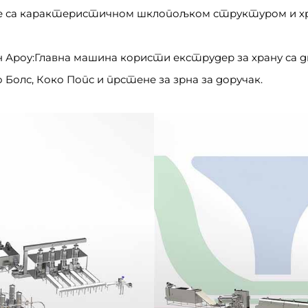
е са карактеристичном шклопољком структуром и х
ан Ароу:Главна машина користи екструдер за храну с
о Болс, Коко Попс и прстене за зрна за доручак.