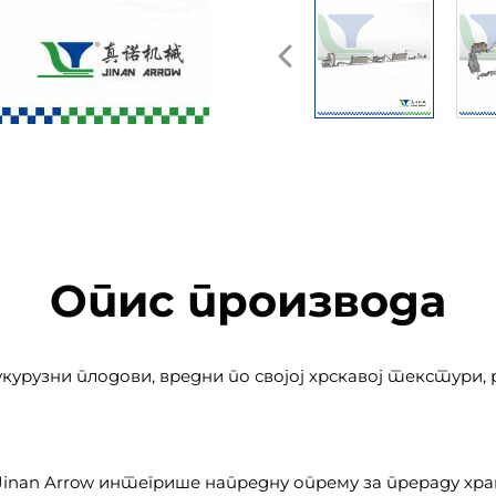
Опис производа
кукурузни плодови, вредни по својој хрскавој текстур
inan Arrow интегрише напредну опрему за прераду хране