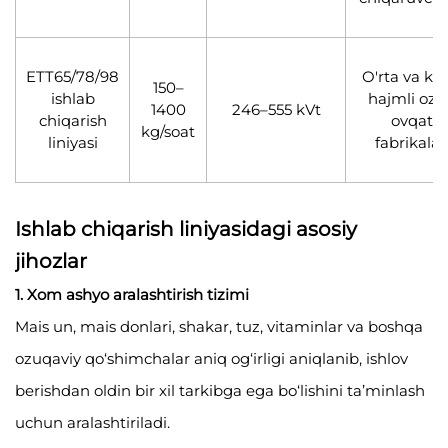
ETT65/78/98
O'rta va ka
150–
ishlab
hajmli ozi
1400
246–555 kVt
chiqarish
ovqat
kg/soat
liniyasi
fabrikalar
Ishlab chiqarish liniyasidagi asosiy
jihozlar
1. Xom ashyo aralashtirish tizimi
Mais un, mais donlari, shakar, tuz, vitaminlar va boshqa
ozuqaviy qo‘shimchalar aniq og‘irligi aniqlanib, ishlov
berishdan oldin bir xil tarkibga ega bo‘lishini ta’minlash
uchun aralashtiriladi.