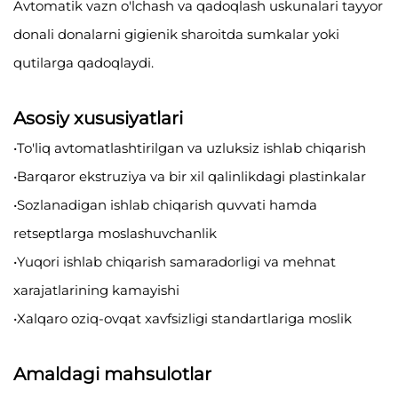
Avtomatik vazn o'lchash va qadoqlash uskunalari tayyor
donali donalarni gigienik sharoitda sumkalar yoki
qutilarga qadoqlaydi.
Asosiy xususiyatlari
•To'liq avtomatlashtirilgan va uzluksiz ishlab chiqarish
•Barqaror ekstruziya va bir xil qalinlikdagi plastinkalar
•Sozlanadigan ishlab chiqarish quvvati hamda
retseptlarga moslashuvchanlik
•Yuqori ishlab chiqarish samaradorligi va mehnat
xarajatlarining kamayishi
•Xalqaro oziq-ovqat xavfsizligi standartlariga moslik
Amaldagi mahsulotlar