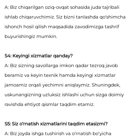
A: Biz chiqarilgan oziq-ovqat sohasida juda tajribali
ishlab chiqaruvchimiz. Siz bizni tanlashda qo‘shimcha
ishonch hosil qilish maqsadida zavodimizga tashrif
buyurishingiz mumkin.
S4: Keyingi xizmatlar qanday?
A: Biz sizning savollarga imkon qadar tezroq javob
beramiz va keyin texnik hamda keyingi xizmatlar
jamoamiz orqali yechimni aniqlaymiz. Shuningdek,
uskunangizning uzluksiz ishlashi uchun sizga doimiy
ravishda ehtiyot qismlar taqdim etamiz.
S5: Siz o‘rnatish xizmatlarini taqdim etasizmi?
A: Biz joyda ishga tushirish va o‘rnatish bo‘yicha