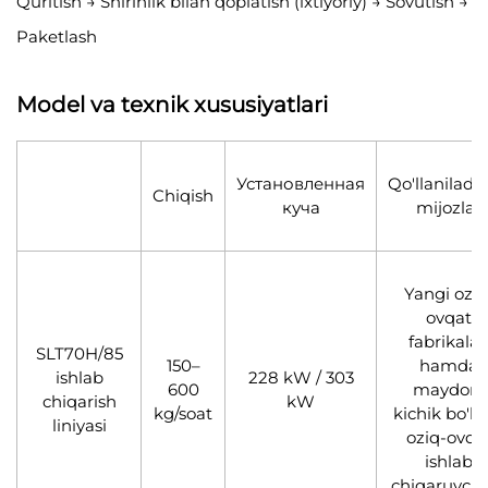
Quritish → Shirinlik bilan qoplatish (ixtiyoriy) → Sovutish →
Paketlash
Model va texnik xususiyatlari
Установленная
Qo'llaniladi
Chiqish
куча
mijozlar
Yangi oziq
ovqat
fabrikalar
SLT70H/85
150–
hamda
ishlab
228 kW / 303
600
maydoni
chiqarish
kW
kg/soat
kichik bo'l
liniyasi
oziq-ovqa
ishlab
chiqaruvchi