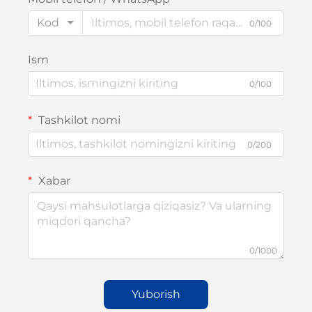
Kod
0/100
Ism
0/100
Tashkilot nomi
0/200
Xabar
0/1000
Yuborish