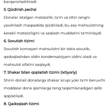
barqarorlashtiradi.
5. Qizdirish pechsi
Donalar istalgan matssizlik, ta'm va oltin rangni
yaxshilash maqsadida qizdiriladi; bu esa mahsulotning
kerakli matssizligini va saqlash muddatini ta'minlaydi.
6. Sovutish tizimi
Sovutish konveyeri mahsulotni bir tekis sovutib,
qadoqlashdan oldin kondensatsiyani oldini oladi va
mahsulot sifatini saqlaydi.
7. Shakar bilan qoplatish tizimi (ixtiyoriy)
Shirin donali donalarga shakar sirupi yoki ta'm beruvchi
moddalar dona qismlarga teng taqsimlanadigan qilib
qoplatiladi.
8. Qadoqlash tizimi