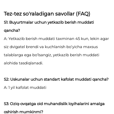
Tez-tez so'raladigan savollar (FAQ)
S1: Buyurtmalar uchun yetkazib berish muddati
qancha?
A: Yetkazib berish muddati taxminan 45 kun, lekin agar
siz dvigatel brendi va kuchlanish bo‘yicha maxsus
talablarga ega bo‘lsangiz, yetkazib berish muddati
alohida tasdiqlanadi.
S2: Uskunalar uchun standart kafolat muddati qancha?
A: 1 yil kafolat muddati
S3: Oziq-ovqatga oid muhandislik loyihalarini amalga
oshirish mumkinmi?