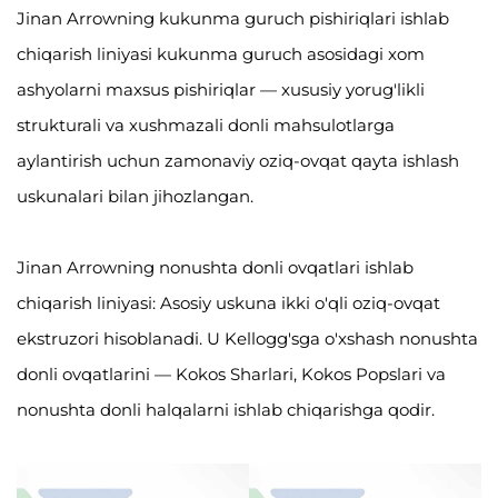
Jinan Arrowning kukunma guruch pishiriqlari ishlab
chiqarish liniyasi kukunma guruch asosidagi xom
ashyolarni maxsus pishiriqlar — xususiy yorug'likli
strukturali va xushmazali donli mahsulotlarga
aylantirish uchun zamonaviy oziq-ovqat qayta ishlash
uskunalari bilan jihozlangan.
Jinan Arrowning nonushta donli ovqatlari ishlab
chiqarish liniyasi: Asosiy uskuna ikki o'qli oziq-ovqat
ekstruzori hisoblanadi. U Kellogg'sga o'xshash nonushta
donli ovqatlarini — Kokos Sharlari, Kokos Popslari va
nonushta donli halqalarni ishlab chiqarishga qodir.