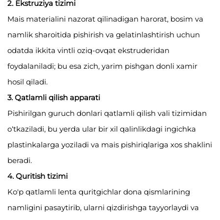
2. Ekstruziya tizimi
Mais materialini nazorat qilinadigan harorat, bosim va
namlik sharoitida pishirish va gelatinlashtirish uchun
odatda ikkita vintli oziq-ovqat ekstruderidan
foydalaniladi; bu esa zich, yarim pishgan donli xamir
hosil qiladi.
3. Qatlamli qilish apparati
Pishirilgan guruch donlari qatlamli qilish vali tizimidan
o‘tkaziladi, bu yerda ular bir xil qalinlikdagi ingichka
plastinkalarga yoziladi va mais pishiriqlariga xos shaklini
beradi.
4. Quritish tizimi
Ko'p qatlamli lenta quritgichlar dona qismlarining
namligini pasaytirib, ularni qizdirishga tayyorlaydi va