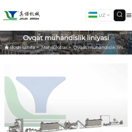
UZ
Ovqat muhandislik liniyasi
Bosh sahifa
>
Mahsulotlar
>
Ovqat muhandislik liniyasi