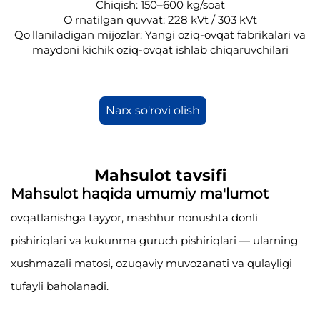
Chiqish: 150–600 kg/soat
O'rnatilgan quvvat: 228 kVt / 303 kVt
Qo'llaniladigan mijozlar: Yangi oziq-ovqat fabrikalari va
maydoni kichik oziq-ovqat ishlab chiqaruvchilari
Narx so'rovi olish
Mahsulot tavsifi
Mahsulot haqida umumiy ma'lumot
ovqatlanishga tayyor, mashhur nonushta donli
pishiriqlari va kukunma guruch pishiriqlari — ularning
xushmazali matosi, ozuqaviy muvozanati va qulayligi
tufayli baholanadi.