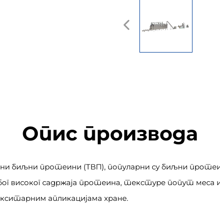
Опис производа
рани биљни протеини (ТВП), популарни су биљни прот
бог високог садржаја протеина, текстуре попут меса 
екситарним апликацијама хране.