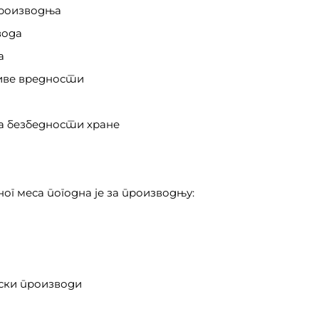
производња
вода
а
иве вредности
а безбедности хране
ног меса погодна је за производњу:
ски производи