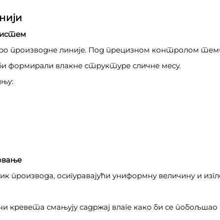
нији
 систем
згро производне линије. Под прецизном контролом тем
би формирали влакне структуре сличне месу.
њу:
овање
 производа, осигуравајући униформну величину и изгл
чи кревета смањују садржај влаге како би се побољша