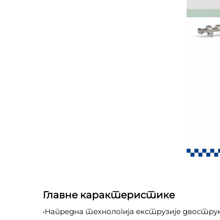
Главне карактеристике
•Напредна технологија екструзије двострук