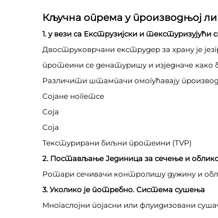
Кључна опрема у производњој ли
1. у вези са Екструзијски и текстуризујући
Двоструковрчани екструдер за храну је је
протеини се денатуришу и изједначе како 
Различити штампачи омогућавају производ
Сојане ноггетсе
Соја
Соја
Текстурирани биљни протеини (TVP)
2. Постављање Јединица за сечење и облик
Ротари сечивачи контролишу дужину и облик
3. Уколико је потребно. Система сушења
Многаслојни појасни или флуидизовани суша