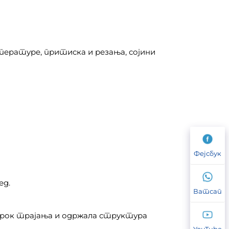
пературе, притиска и резања, сојини
Фејсбук
ед.
Ватсап
о рок трајања и одржала структура
YouTube