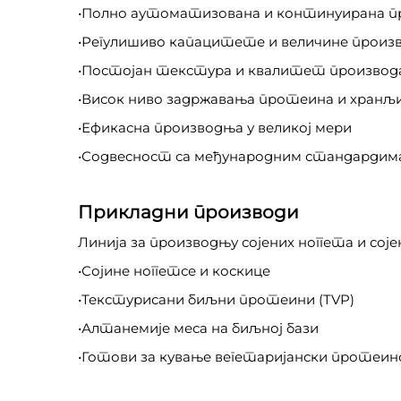
•Полно аутоматизована и континуирана 
•Регулишиво капацитете и величине произ
•Постојан текстура и квалитет производ
•Висок ниво задржавања протеина и хранљ
•Ефикасна производња у великој мери
•Содвесност са међународним стандардим
Прикладни производи
Линија за производњу сојених ноггета и соје
•Сојине ноггетсе и коскице
•Текстурисани биљни протеини (TVP)
•Алтанемије меса на биљној бази
•Готови за кување вегетаријански протеин