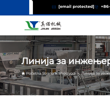
[email protected]
+86-
Линија за инжење
Početna Strana
>
Proizvodi
>
Линија за ин