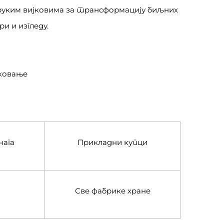
труким вијковима за трансформацију биљних
и и изгледу.
аковање
нага
Прикладни купци
Све фабрике хране