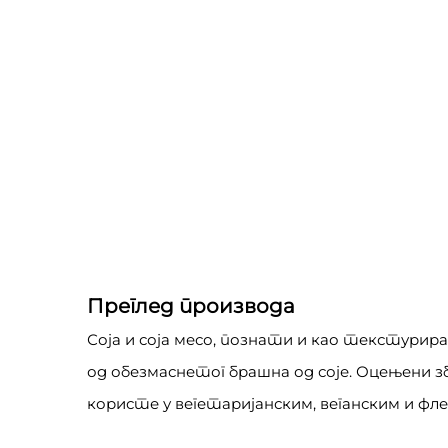
Преглед производа
Соја и соја месо, познати и као текстури
од обезмаснетог брашна од соје. Оцењени з
користе у вегетаријанским, веганским и фл