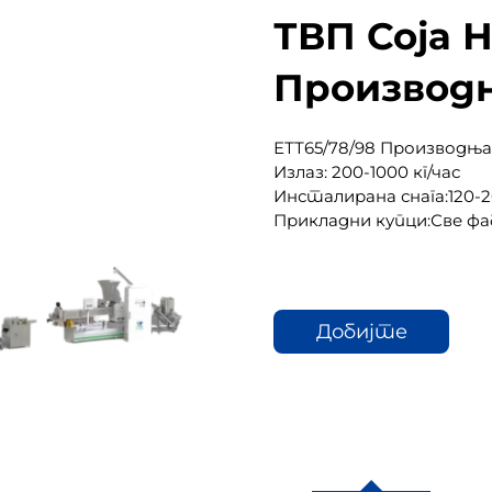
ТВП Соја Н
Производ
ЕТТ65/78/98 Производња
Излаз: 200-1000 кг/час
Инсталирана снага:120-
Прикладни купци:Све фа
Добијте
цитат