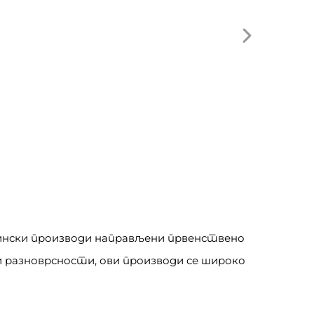
еински производи направљени првенствено
и разноврсности, ови производи се широко