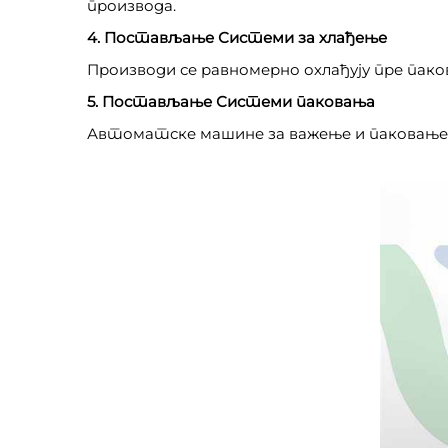
производа.
4. Постављање Системи за хлађење
Производи се равномерно охлађују пре паков
5. Постављање Системи паковања
Автоматске машине за важење и паковање па