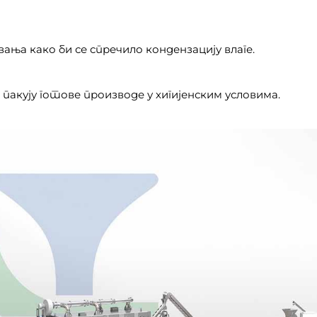
ања како би се спречило кондензацију влаге.
кују готове производе у хигијенским условима.