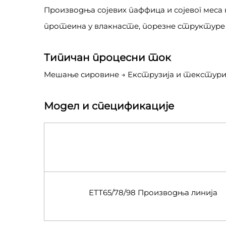
Производња сојевих паффица и сојевог мес
протеина у влакнасте, порезне структуре к
Типичан процесни ток
Мешање сировине → Екструзија и текстури
Модел и спецификације
ЕТТ65/78/98 Производња линија