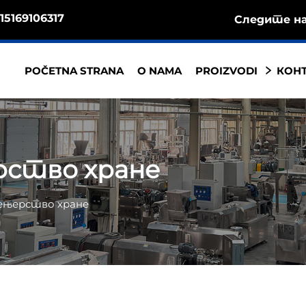
15169106317
Следите на
POČETNA STRANA
O NAMA
PROIZVODI
КОНТ
рство хране
жењерство хране