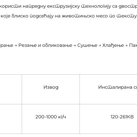
а користи напредну екструзијску технологију са двос
оје блиско подсећају на животињско месо по текстур
рање → Резање и обликовање → Сушење → Хлађење → П
Извод
Инсталирана с
200-1000 кг/ч
120-261КВ