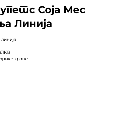
уггетс Соја Мес
ња Линија
 линија
261КВ
брике хране