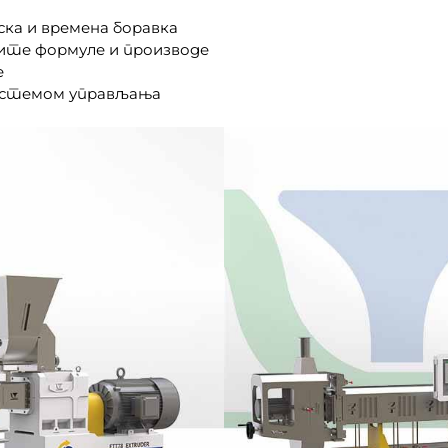
ка и времена боравка
ичите формуле и производе
е
системом управљања