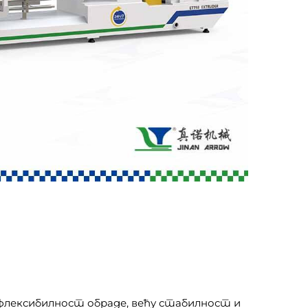
 флексибилност обраде, већу стабилност и