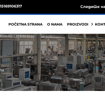
15169106317
Следите на
POČETNA STRANA
O NAMA
PROIZVODI
КОНТ
ma