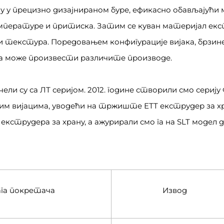
ћу у прецизно дизајнираном буре, ефикасно обављајући
пературе и притиска. Затим се куван материјал екс
 текстура. Поредовањем конфигурације вијака, брзин
а може произвести различите производе.
ли су са ЛТ серијом. 2012. године створили смо серију 
м вијацима, уводећи на тржиште ЕТТ екструдер за хра
кструдера за храну, а ажурирали смо га на SLT модел д
ага покретача
Извод