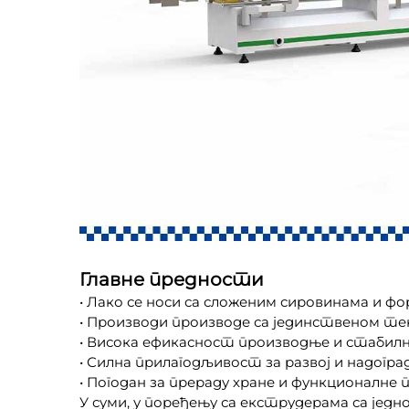
Главне предности
• Лако се носи са сложеним сировинама и ф
• Производи производе са јединственом 
• Висока ефикасност производње и стабил
• Силна прилагодљивост за развој и надогр
• Погодан за прераду хране и функционалне 
У суми, у поређењу са екструдерама са јед