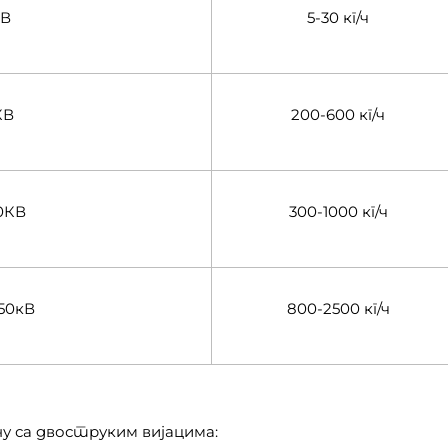
КВ
5-30 кг/ч
КВ
200-600 кг/ч
0КВ
300-1000 кг/ч
50кВ
800-2500 кг/ч
у са двоструким вијацима: