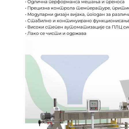
• Одлична перформанса мешања и преноса
• Прецизна контрола температуре, притис
• Модуларни дизајн вијака, погодан за разл
• Стабилно и континуирано функционисањ
• Високи степен аутоматизације са ПЛЦ 
• Лако се чисти и одржава