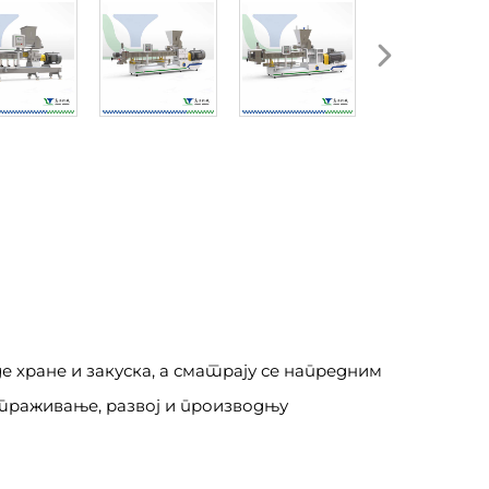
хране и закуска, а сматрају се напредним
страживање, развој и производњу