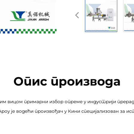
Опис производа
м вицом примарни избор опреме у индустрији прераде 
оу је водећи произвођач у Кини специјализован за и