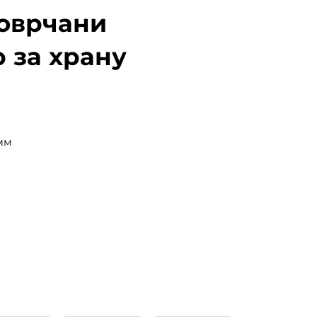
оврчани
 за храну
мм