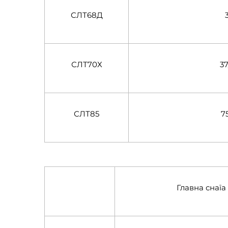
СЛТ68Д
СЛТ70Х
3
СЛТ85
7
Главна снаг