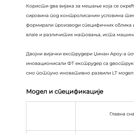
Користи два вијака за мешање која се окре
сировина под контролисаним условима тем
формирали производи специфичних облика и
влаге и различитих матовања, иста машин
Двојни вијачки екструдери Џинан Ароу-а поче
иновационисали ФТ екструдер са двоструки
смо потпуно иновативно развили LT модел е
Модел и спецификације
Главна сн