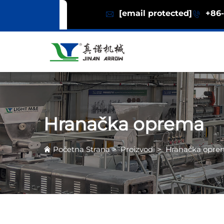
[email protected]
+86-
Hranačka oprema
Početna Strana
>
Proizvodi
>
Hranačka opre