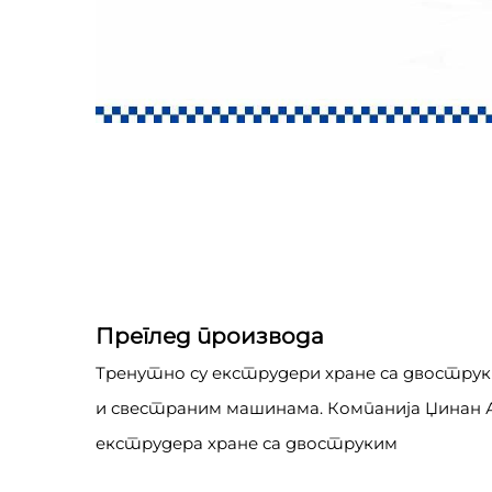
Преглед производа
Тренутно су екструдери хране са двоструки
и свестраним машинама. Компанија Џинан Ар
екструдера хране са двоструким