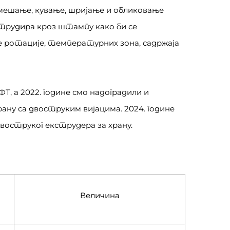
 мешање, кување, шријање и обликовање
трудира кроз штампу како би се
е ротације, температурних зона, садржаја
ФТ, а 2022. године смо надоградили и
ну са двоструким вијацима. 2024. године
воструког екструдера за храну.
Величина