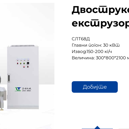
Двострук
екструзор
СЛТ68Д
Главни погон: 30 кВт
Извод:150-200 кг/ч
Величина: 300*800*2100 
Добијте
цитат