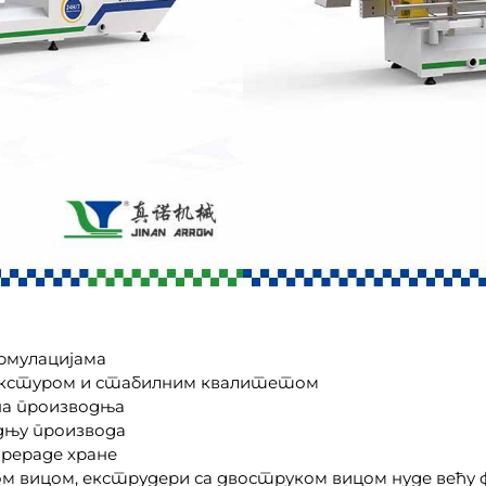
ормулацијама
текстуром и стабилним квалитетом
на производња
адњу производа
прераде хране
ном вицом, екструдери са двоструком вицом нуде већу