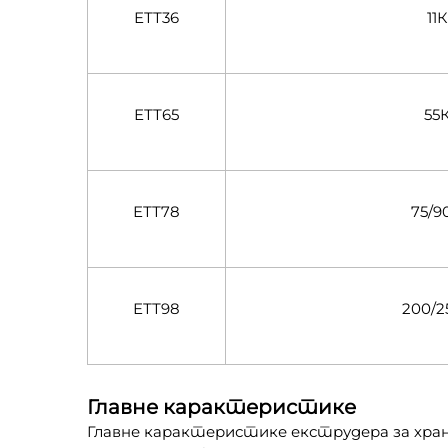
ЕТТ36
11
ЕТТ65
55
ЕТТ78
75/9
ЕТТ98
200/2
Главне карактеристике
Главне карактеристике екструдера за хран