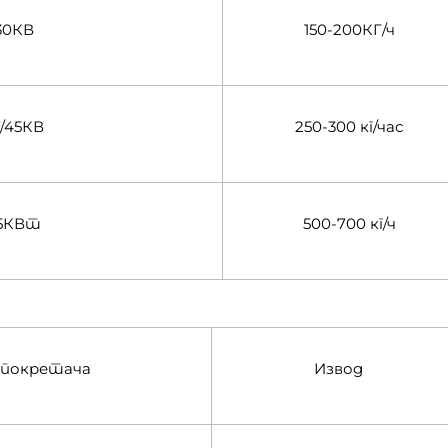
30КВ
150-200КГ/ч
7/45КВ
250-300 кг/час
5КВт
500-700 кг/ч
а покретача
Извод