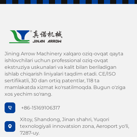
Jining Arrow Machinery xalqaro oziq-ovqat qayta
ishlovchilari uchun professional oziq-ovqat
ekstruziya uskunalari va kalit bilan beriladigan
ishlab chiqarish liniyalari taqdim etadi. CE/ISO
sertifikatli, 30 dan ortiq patentlar, 118 ta
mamlakatda xizmat ko'rsatilmoqda. Bugun o'ziga
xos yechim so'rang.
+86-15169106317
Xitoy, Shandong, Jinan shahri, Yuqori
texnologiyali innovatsion zona, Aeroport yo'li,
7287-uy.