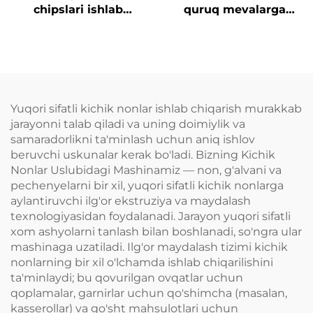
chipslari ishlab
quruq mevalarga
chiqarish liniyasi
qoplam beruvchi
apparat
Yuqori sifatli kichik nonlar ishlab chiqarish murakkab
jarayonni talab qiladi va uning doimiylik va
samaradorlikni ta'minlash uchun aniq ishlov
beruvchi uskunalar kerak bo'ladi. Bizning Kichik
Nonlar Uslubidagi Mashinamiz — non, g'alvani va
pechenyelarni bir xil, yuqori sifatli kichik nonlarga
aylantiruvchi ilg'or ekstruziya va maydalash
texnologiyasidan foydalanadi. Jarayon yuqori sifatli
xom ashyolarni tanlash bilan boshlanadi, so'ngra ular
mashinaga uzatiladi. Ilg'or maydalash tizimi kichik
nonlarning bir xil o'lchamda ishlab chiqarilishini
ta'minlaydi; bu qovurilgan ovqatlar uchun
qoplamalar, garnirlar uchun qo'shimcha (masalan,
kasserollar) va go'sht mahsulotlari uchun