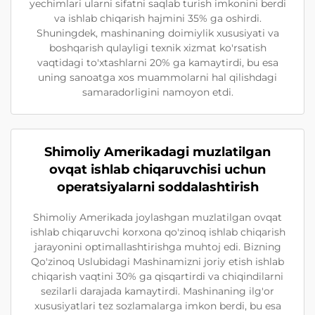
yechimlari ularni sifatni saqlab turish imkonini berdi
va ishlab chiqarish hajmini 35% ga oshirdi.
Shuningdek, mashinaning doimiylik xususiyati va
boshqarish qulayligi texnik xizmat ko'rsatish
vaqtidagi to'xtashlarni 20% ga kamaytirdi, bu esa
uning sanoatga xos muammolarni hal qilishdagi
samaradorligini namoyon etdi.
Shimoliy Amerikadagi muzlatilgan
ovqat ishlab chiqaruvchisi uchun
operatsiyalarni soddalashtirish
Shimoliy Amerikada joylashgan muzlatilgan ovqat
ishlab chiqaruvchi korxona qo'zinoq ishlab chiqarish
jarayonini optimallashtirishga muhtoj edi. Bizning
Qo'zinoq Uslubidagi Mashinamizni joriy etish ishlab
chiqarish vaqtini 30% ga qisqartirdi va chiqindilarni
sezilarli darajada kamaytirdi. Mashinaning ilg'or
xususiyatlari tez sozlamalarga imkon berdi, bu esa