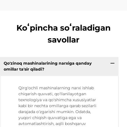
Koʻpincha soʻraladigan
savollar
Qo'zinoq mashinalarining narxiga qanday
omillar ta'sir qiladi?
Qirg'ochli mashinalarning narxi ishlab
chiqarish quvvati, qo'llanilayotgan
texnologiya va qo'shimcha xususiyatlar
kabi bir nechta omillarga qarab sezilarli
darajada o'zgarishi mumkin. Odatda,
yuqori chiqish quvvatiga ega va
avtomatlashtirish, aqlli boshqaruv