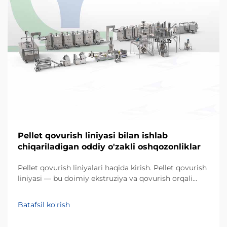
Pellet qovurish liniyasi bilan ishlab
chiqariladigan oddiy o'zakli oshqozonliklar
Pellet qovurish liniyalari haqida kirish. Pellet qovurish
liniyasi — bu doimiy ekstruziya va qovurish orqali
o'zakli xom ashyolarni qo'pol, pufakli
oshqozonliklarga aylantiruvchi sanoat tizimidir.
Batafsil ko'rish
An'anaviy partiyaviy qovurishdan farqli o'laroq, bu
avtomatlashtirilgan jarayon...