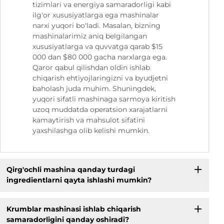
tizimlari va energiya samaradorligi kabi
ilg'or xususiyatlarga ega mashinalar
narxi yuqori bo'ladi. Masalan, bizning
mashinalarimiz aniq belgilangan
xususiyatlarga va quvvatga qarab $15
000 dan $80 000 gacha narxlarga ega.
Qaror qabul qilishdan oldin ishlab
chiqarish ehtiyojlaringizni va byudjetni
baholash juda muhim. Shuningdek,
yuqori sifatli mashinaga sarmoya kiritish
uzoq muddatda operatsion xarajatlarni
kamaytirish va mahsulot sifatini
yaxshilashga olib kelishi mumkin.
Qirg'ochli mashina qanday turdagi
ingredientlarni qayta ishlashi mumkin?
Krumblar mashinasi ishlab chiqarish
samaradorligini qanday oshiradi?