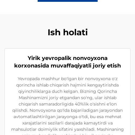
Ish holati
Yirik yevropalik nonvoyxona
korxonasida muvaffaqiyatli joriy etish
Yevropada mashhur bo'lgan bir nonvoyxona o'z
qorincha ishlab chiqarish hajmini kengaytirishda
qiyinchiliklarga duch kelgan. Bizning Qorincha
Mashinamizni joriy etgandan so'ng, ular ishlab
chiqarish samaradorligida 40%lik o'sishni e'lon
qilishdi. Nonvoyxona qo'lda bajariladigan jarayondan
avtomatlashtirilgan jarayonga o'tdi, bu esa mehnat
xarajatlarini sezilarli darajada kamaytirdi va
mahsulotlar doimiylik sifatini yaxshiladi. Mashinaning