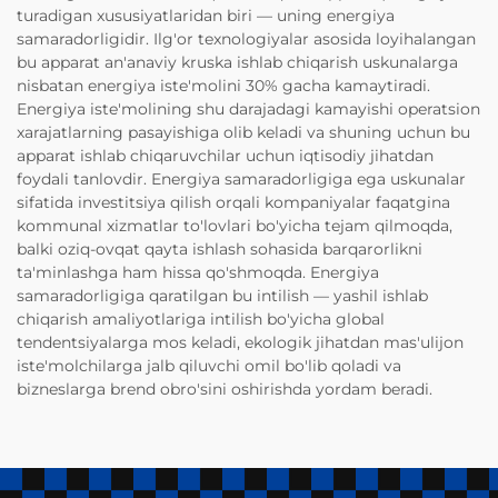
turadigan xususiyatlaridan biri — uning energiya
samaradorligidir. Ilg'or texnologiyalar asosida loyihalangan
bu apparat an'anaviy kruska ishlab chiqarish uskunalarga
nisbatan energiya iste'molini 30% gacha kamaytiradi.
Energiya iste'molining shu darajadagi kamayishi operatsion
xarajatlarning pasayishiga olib keladi va shuning uchun bu
apparat ishlab chiqaruvchilar uchun iqtisodiy jihatdan
foydali tanlovdir. Energiya samaradorligiga ega uskunalar
sifatida investitsiya qilish orqali kompaniyalar faqatgina
kommunal xizmatlar to'lovlari bo'yicha tejam qilmoqda,
balki oziq-ovqat qayta ishlash sohasida barqarorlikni
ta'minlashga ham hissa qo'shmoqda. Energiya
samaradorligiga qaratilgan bu intilish — yashil ishlab
chiqarish amaliyotlariga intilish bo'yicha global
tendentsiyalarga mos keladi, ekologik jihatdan mas'ulijon
iste'molchilarga jalb qiluvchi omil bo'lib qoladi va
bizneslarga brend obro'sini oshirishda yordam beradi.