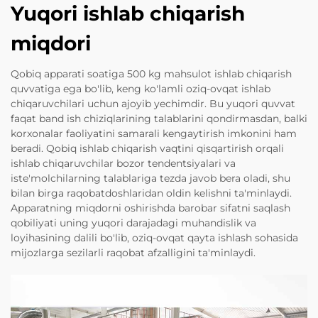
Yuqori ishlab chiqarish
miqdori
Qobiq apparati soatiga 500 kg mahsulot ishlab chiqarish
quvvatiga ega bo'lib, keng ko'lamli oziq-ovqat ishlab
chiqaruvchilari uchun ajoyib yechimdir. Bu yuqori quvvat
faqat band ish chiziqlarining talablarini qondirmasdan, balki
korxonalar faoliyatini samarali kengaytirish imkonini ham
beradi. Qobiq ishlab chiqarish vaqtini qisqartirish orqali
ishlab chiqaruvchilar bozor tendentsiyalari va
iste'molchilarning talablariga tezda javob bera oladi, shu
bilan birga raqobatdoshlaridan oldin kelishni ta'minlaydi.
Apparatning miqdorni oshirishda barobar sifatni saqlash
qobiliyati uning yuqori darajadagi muhandislik va
loyihasining dalili bo'lib, oziq-ovqat qayta ishlash sohasida
mijozlarga sezilarli raqobat afzalligini ta'minlaydi.