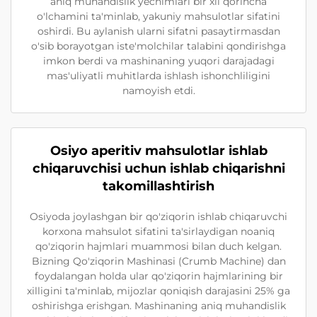
aniq muhandislik yechimlari bir xil qorincha
o'lchamini ta'minlab, yakuniy mahsulotlar sifatini
oshirdi. Bu aylanish ularni sifatni pasaytirmasdan
o'sib borayotgan iste'molchilar talabini qondirishga
imkon berdi va mashinaning yuqori darajadagi
mas'uliyatli muhitlarda ishlash ishonchliligini
namoyish etdi.
Osiyo aperitiv mahsulotlar ishlab
chiqaruvchisi uchun ishlab chiqarishni
takomillashtirish
Osiyoda joylashgan bir qo'ziqorin ishlab chiqaruvchi
korxona mahsulot sifatini ta'sirlaydigan noaniq
qo'ziqorin hajmlari muammosi bilan duch kelgan.
Bizning Qo'ziqorin Mashinasi (Crumb Machine) dan
foydalangan holda ular qo'ziqorin hajmlarining bir
xilligini ta'minlab, mijozlar qoniqish darajasini 25% ga
oshirishga erishgan. Mashinaning aniq muhandislik