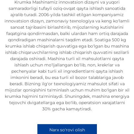
Krumka Mashinamiz innovatsion dizayni va yuqori
samaradorligi tufayli oziq-ovqat qayta ishlash sanoatida
ajralib turadi. 2006-yilda tashkil etilgan kompaniyamiz
innovatsion dizayn, zamonaviy texnologiya va keng ko'lamli
sanoat tajribasini birlashtirib, mijozlarning kutishlarini
faqatgina qondirmasdan, balki ulardan ham ortiq darajada
qondiradigan mashinalarni taqdim etadi. Soatiga 500 kg
krumka ishlab chiqarish quvvatiga ega bo'lgan bu mashina
ishlab chiqaruvchilarning ishlab chiqarish quvvatini sezilarli
darajada oshiradi. Mashina turli xil mahsulotlarni qayta
ishlash uchun mo'ljallangan bo'lib, non, krekrlar va
pechenyalar kabi turli xil ingredientlarni qayta ishlash
imkonini beradi, bu esa turli xil bozor talablariga javob
beradi. Bizning ilg'or texnologiyamiz mahsulot sifati va
mijozlar qoniqishini ta'minlash uchun muhim bo'lgan bir xil
krumka hajmini ta'minlaydi. Shuningdek, mashina energiya
tejovchi dvigatellarga ega bo'lib, operatsion xarajatlarni
30% gacha kamaytiradi.
Narx so'rovi olish