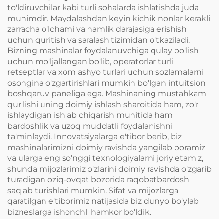
to'ldiruvchilar kabi turli sohalarda ishlatishda juda
muhimdir. Maydalashdan keyin kichik nonlar kerakli
zarracha o'lchami va namlik darajasiga erishish
uchun quritish va saralash tizimidan o'tkaziladi.
Bizning mashinalar foydalanuvchiga qulay bo'lish
uchun mo'ljallangan bo'lib, operatorlar turli
retseptlar va xom ashyo turlari uchun sozlamalarni
osongina o'zgartirishlari mumkin bo'lgan intuitsion
boshqaruv paneliga ega. Mashinaning mustahkam
qurilishi uning doimiy ishlash sharoitida ham, zo'r
ishlaydigan ishlab chiqarish muhitida ham
bardoshlik va uzoq muddatli foydalanishni
ta'minlaydi. Innovatsiyalarga e'tibor berib, biz
mashinalarimizni doimiy ravishda yangilab boramiz
va ularga eng so'nggi texnologiyalarni joriy etamiz,
shunda mijozlarimiz o'zlarini doimiy ravishda o'zgarib
turadigan oziq-ovqat bozorida raqobatbardosh
saqlab turishlari mumkin. Sifat va mijozlarga
qaratilgan e'tiborimiz natijasida biz dunyo bo'ylab
bizneslarga ishonchli hamkor bo'ldik.