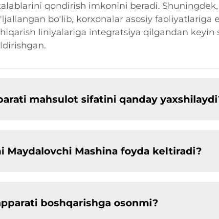
h talablarini qondirish imkonini beradi. Shuningde
jallangan bo'lib, korxonalar asosiy faoliyatlariga 
chiqarish liniyalariga integratsiya qilgandan keyin
ldirishgan.
rati mahsulot sifatini qanday yaxshilaydi
ni Maydalovchi Mashina foyda keltiradi?
pparati boshqarishga osonmi?