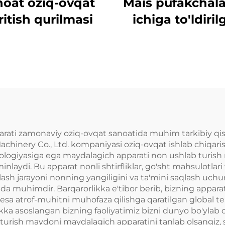
oat oziq-ovqat
Mais pufakchala
ritish qurilmasi
ichiga to'ldiri
o'zgina ovqat
ishlab chiqar
liniyasi
ati zamonaviy oziq-ovqat sanoatida muhim tarkibiy qism
achinery Co., Ltd. kompaniyasi oziq-ovqat ishlab chiqari
logiyasiga ega maydalagich apparati non ushlab turish m
nlaydi. Bu apparat nonli shtirfliklar, go'sht mahsulotlar
alash jarayoni nonning yangiligini va ta'mini saqlash uchun
da muhimdir. Barqarorlikka e'tibor berib, bizning apparat
esa atrof-muhitni muhofaza qilishga qaratilgan global te
ikka asoslangan bizning faoliyatimiz bizni dunyo bo'ylab
rish maydoni maydalagich apparatini tanlab olsangiz, siz 