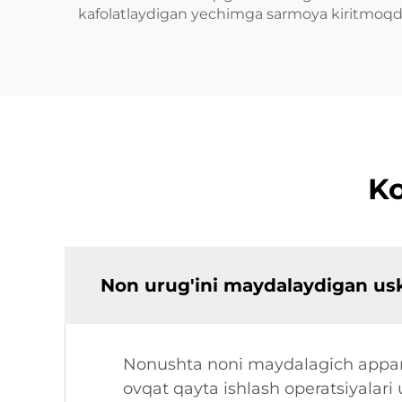
kafolatlaydigan yechimga sarmoya kiritmoqda
Ko
Non urug'ini maydalaydigan us
Nonushta noni maydalagich apparat
ovqat qayta ishlash operatsiyalari