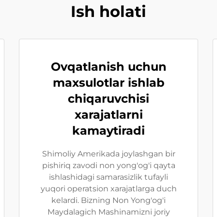
Ish holati
Ovqatlanish uchun
maxsulotlar ishlab
chiqaruvchisi
xarajatlarni
kamaytiradi
Shimoliy Amerikada joylashgan bir
pishiriq zavodi non yong'og'i qayta
ishlashidagi samarasizlik tufayli
yuqori operatsion xarajatlarga duch
kelardi. Bizning Non Yong'og'i
Maydalagich Mashinamizni joriy