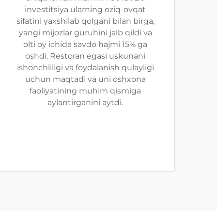
investitsiya ularning oziq-ovqat
sifatini yaxshilab qolgani bilan birga,
yangi mijozlar guruhini jalb qildi va
olti oy ichida savdo hajmi 15% ga
oshdi. Restoran egasi uskunani
ishonchliligi va foydalanish qulayligi
uchun maqtadi va uni oshxona
faoliyatining muhim qismiga
aylantirganini aytdi.