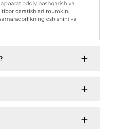
k, apparat oddiy boshqarish va
e'tibor qaratishlari mumkin.
 samaradorlikning oshishini va
?