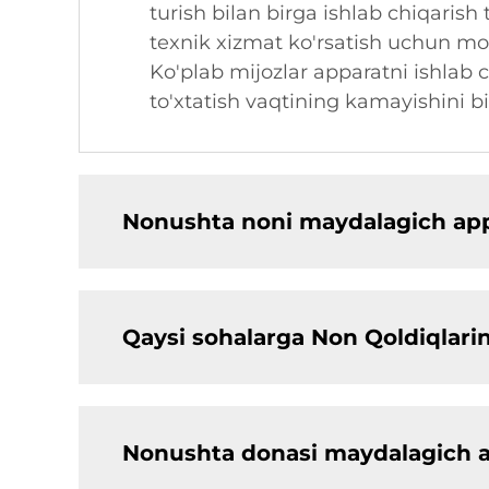
turish bilan birga ishlab chiqaris
texnik xizmat ko'rsatish uchun mo'l
Ko'plab mijozlar apparatni ishlab 
to'xtatish vaqtining kamayishini bi
Nonushta noni maydalagich appa
Qaysi sohalarga Non Qoldiqlari
Nonushta donasi maydalagich a