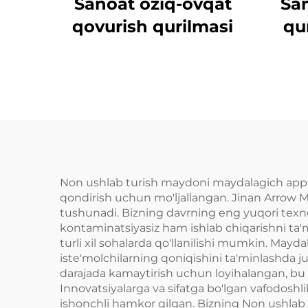
Sanoat oziq-ovqat
San
qovurish qurilmasi
qu
Non ushlab turish maydoni maydalagich appar
qondirish uchun mo'ljallangan. Jinan Arrow M
tushunadi. Bizning davrning eng yuqori texno
kontaminatsiyasiz ham ishlab chiqarishni ta'mi
turli xil sohalarda qo'llanilishi mumkin. Mayd
iste'molchilarning qoniqishini ta'minlashda ju
darajada kamaytirish uchun loyihalangan, bu 
Innovatsiyalarga va sifatga bo'lgan vafodoshl
ishonchli hamkor qilgan. Bizning Non ushlab tu