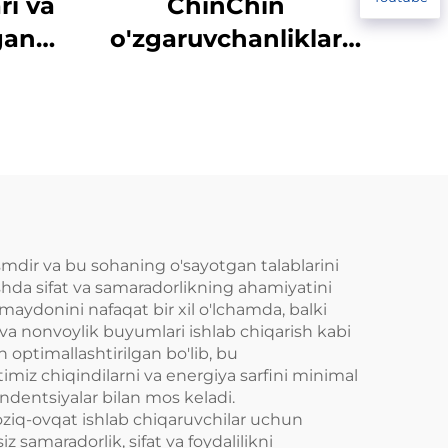
ri va
ChinChin
lgan
o'zgaruvchanliklar
lar
ishlab chiqarish
ish
liniyasi
dir va bu sohaning o'sayotgan talablarini
shda sifat va samaradorlikning ahamiyatini
aydonini nafaqat bir xil o'lchamda, balki
i va nonvoylik buyumlari ishlab chiqarish kabi
 optimallashtirilgan bo'lib, bu
imiz chiqindilarni va energiya sarfini minimal
ndentsiyalar bilan mos keladi.
 oziq-ovqat ishlab chiqaruvchilar uchun
samaradorlik, sifat va foydalilikni