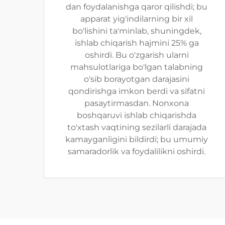
dan foydalanishga qaror qilishdi; bu
apparat yig'indilarning bir xil
bo'lishini ta'minlab, shuningdek,
ishlab chiqarish hajmini 25% ga
oshirdi. Bu o'zgarish ularni
mahsulotlariga bo'lgan talabning
o'sib borayotgan darajasini
qondirishga imkon berdi va sifatni
pasaytirmasdan. Nonxona
boshqaruvi ishlab chiqarishda
to'xtash vaqtining sezilarli darajada
kamayganligini bildirdi; bu umumiy
samaradorlik va foydalilikni oshirdi.