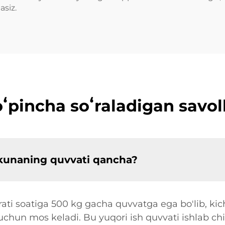
siz.
ʻpincha soʻraladigan savol
kunaning quvvati qancha?
i soatiga 500 kg gacha quvvatga ega bo'lib, kichi
 uchun mos keladi. Bu yuqori ish quvvati ishlab chi