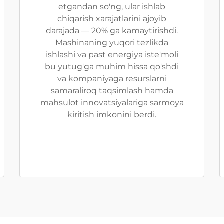
etgandan so'ng, ular ishlab
chiqarish xarajatlarini ajoyib
darajada — 20% ga kamaytirishdi.
Mashinaning yuqori tezlikda
ishlashi va past energiya iste'moli
bu yutug'ga muhim hissa qo'shdi
va kompaniyaga resurslarni
samaraliroq taqsimlash hamda
mahsulot innovatsiyalariga sarmoya
kiritish imkonini berdi.