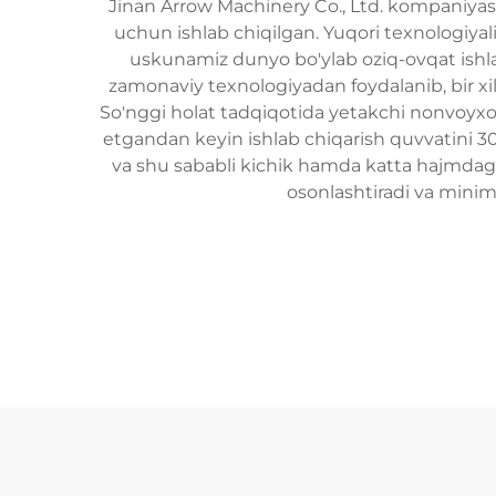
Jinan Arrow Machinery Co., Ltd. kompaniyas
uchun ishlab chiqilgan. Yuqori texnologiyali
uskunamiz dunyo bo'ylab oziq-ovqat ishlab
zamonaviy texnologiyadan foydalanib, bir xil 
So'nggi holat tadqiqotida yetakchi nonvoyxon
etgandan keyin ishlab chiqarish quvvatini 3
va shu sababli kichik hamda katta hajmdagi i
osonlashtiradi va minima