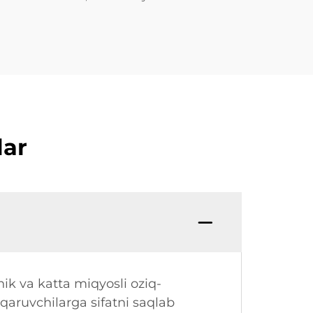
lar
k va katta miqyosli oziq-
qaruvchilarga sifatni saqlab