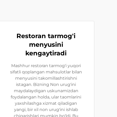
Restoran tarmog'i
menyusini
kengaytiradi
Mashhur restoran tarmog'i yuqori
sifatli qoplangan mahsulotlar bilan
menyusini takomillashtirishni
istagan. Bizning Non urug'ini
maydalaydigan uskunamizdan
foydalangan holda, ular taomlarini
yaxshilashga xizmat qiladigan
yangi, bir xil non urug'ini ishlab
chiqarishlari mumkin bo'ldi. Bu