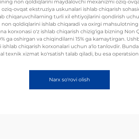
ining non qoldiqlarini maydalovchi mexanizmi oziq-ovqat
 oziq-ovqat ekstruziya uskunalari ishlab chiqarish sohasid
 chiqaruvchilarning turli xil ehtiyojlarini qondirish uch
non qoldiqlarini ishlab chiqaradi va oxirgi mahsulotning 
a korxonasi o'z ishlab chiqarish chizig'iga bizning Non 
0% ga oshirgan va chiqindilarni 15% ga kamaytirgan. Ush
shlab chiqarish korxonalari uchun a'lo tanlovdir. Bundan
l texnik xizmat ko'rsatish talab qiladi, bu esa operatsion 
Narx so'rovi olish