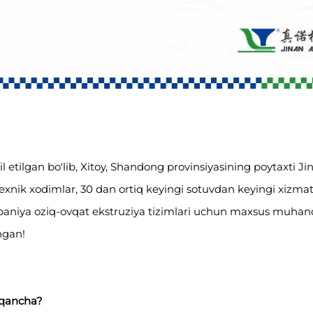
il etilgan bo'lib, Xitoy, Shandong provinsiyasining poytaxti
 texnik xodimlar, 30 dan ortiq keyingi sotuvdan keyingi xizm
paniya oziq-ovqat ekstruziya tizimlari uchun maxsus muhandis
ngan!
 qancha?