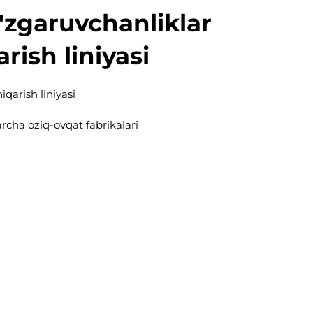
'zgaruvchanliklar
rish liniyasi
iqarish liniyasi
archa oziq-ovqat fabrikalari