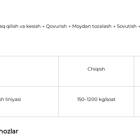
raq qilish va kesish → Qovurish → Moydan tozalash → Sovutish
Chiqish
h liniyasi
150–1200 kg/soat
ihozlar