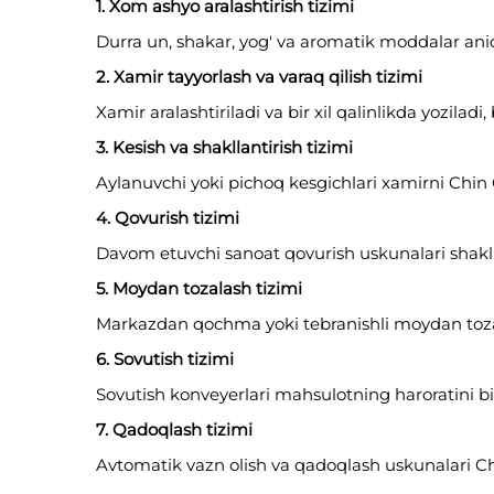
1. Xom ashyo aralashtirish tizimi
Durra un, shakar, yog' va aromatik moddalar aniq og
2. Xamir tayyorlash va varaq qilish tizimi
Xamir aralashtiriladi va bir xil qalinlikda yoziladi,
3. Kesish va shakllantirish tizimi
Aylanuvchi yoki pichoq kesgichlari xamirni Chin C
4. Qovurish tizimi
Davom etuvchi sanoat qovurish uskunalari shaklla
5. Moydan tozalash tizimi
Markazdan qochma yoki tebranishli moydan tozala
6. Sovutish tizimi
Sovutish konveyerlari mahsulotning haroratini bi
7. Qadoqlash tizimi
Avtomatik vazn olish va qadoqlash uskunalari Chin