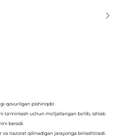
i qovurilgan pishiriqdir.
hni ta'minlash uchun mo'ljallangan bo'lib, ishlab
ini beradi.
z va nazorat qilinadigan jarayonga birlashtiradi.