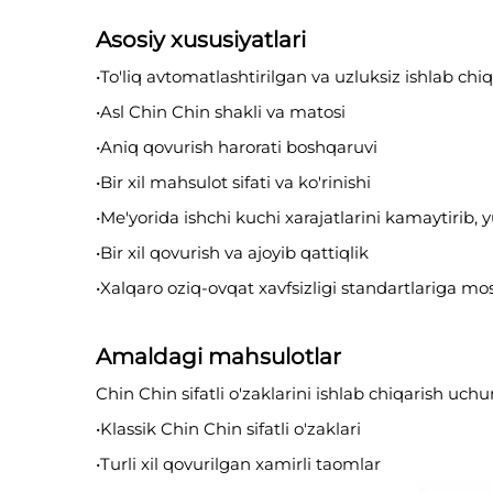
Asosiy xususiyatlari
•To'liq avtomatlashtirilgan va uzluksiz ishlab chi
•Asl Chin Chin shakli va matosi
•Aniq qovurish harorati boshqaruvi
•Bir xil mahsulot sifati va ko'rinishi
•Me'yorida ishchi kuchi xarajatlarini kamaytirib, 
•Bir xil qovurish va ajoyib qattiqlik
•Xalqaro oziq-ovqat xavfsizligi standartlariga mos
Amaldagi mahsulotlar
Chin Chin sifatli o'zaklarini ishlab chiqarish uchun
•Klassik Chin Chin sifatli o'zaklari
•Turli xil qovurilgan xamirli taomlar