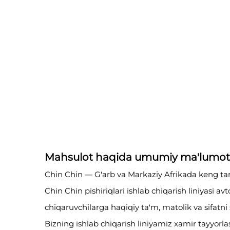
Mahsulot haqida umumiy ma'lumot
Chin Chin — G'arb va Markaziy Afrikada keng tarqa
Chin Chin pishiriqlari ishlab chiqarish liniyasi a
chiqaruvchilarga haqiqiy ta'm, matolik va sifatni 
Bizning ishlab chiqarish liniyamiz xamir tayyorlas