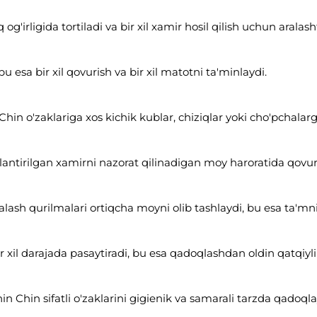
'irligida tortiladi va bir xil xamir hosil qilish uchun aralasht
 bu esa bir xil qovurish va bir xil matotni ta'minlaydi.
hin o'zaklariga xos kichik kublar, chiziqlar yoki cho'pchalarg
ntirilgan xamirni nazorat qilinadigan moy haroratida qovuradi
sh qurilmalari ortiqcha moyni olib tashlaydi, bu esa ta'mni
r xil darajada pasaytiradi, bu esa qadoqlashdan oldin qatqiy
 Chin sifatli o'zaklarini gigienik va samarali tarzda qadoqla