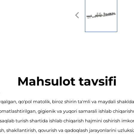
Mahsulot tavsifi
lgan, qo'pol matolik, biroz shirin ta'mli va maydali shakldag
vtomatlashtirilgan, gigienik va yuqori samarali ishlab chiqaris
saqlab turish shartida ishlab chiqarish hajmini oshirish imkon
h, shakllantirish, qovurish va qadoqlash jarayonlarini uzluksi