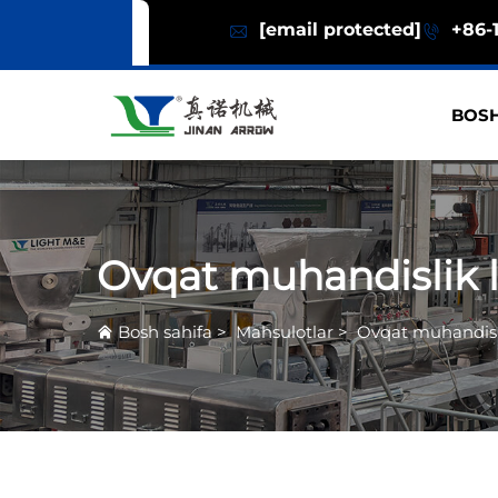
[email protected]
+86-1
BOSH
Ovqat muhandislik l
Bosh sahifa
>
Mahsulotlar
>
Ovqat muhandisli