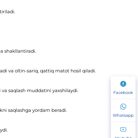
iriladi.
a shakllantiradi.
 va oltin-sariq, qattiq matot hosil qiladi.
 va saqlash muddatini yaxshilaydi.
Facebook
likni saqlashga yordam beradi.
Whatsapp
ydi.
Youtube