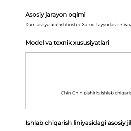
Asosiy jarayon oqimi
Xom ashyo aralashtirish → Xamir tayyorlash → Va
Model va texnik xususiyatlari
Chin Chin pishiriq ishlab chiqaris
Ishlab chiqarish liniyasidagi asosiy j