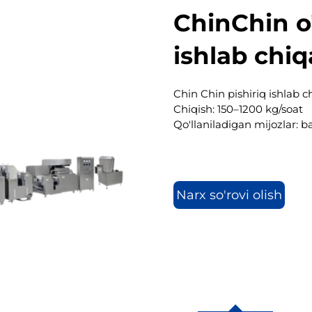
ChinChin o
ishlab chiqa
Chin Chin pishiriq ishlab ch
Chiqish: 150–1200 kg/soat
Qo'llaniladigan mijozlar: b
Narx so'rovi olish