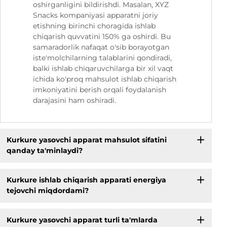
oshirganligini bildirishdi. Masalan, XYZ
Snacks kompaniyasi apparatni joriy
etishning birinchi choragida ishlab
chiqarish quvvatini 150% ga oshirdi. Bu
samaradorlik nafaqat o'sib borayotgan
iste'molchilarning talablarini qondiradi,
balki ishlab chiqaruvchilarga bir xil vaqt
ichida ko'proq mahsulot ishlab chiqarish
imkoniyatini berish orqali foydalanish
darajasini ham oshiradi.
Kurkure yasovchi apparat mahsulot sifatini
qanday ta'minlaydi?
Kurkure ishlab chiqarish apparati energiya
tejovchi miqdordami?
Kurkure yasovchi apparat turli ta'mlarda