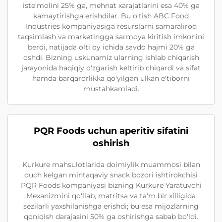
iste'molini 25% ga, mehnat xarajatlarini esa 40% ga
kamaytirishga erishdilar. Bu o'tish ABC Food
Industries kompaniyasiga resurslarni samaraliroq
taqsimlash va marketingga sarmoya kiritish imkonini
berdi, natijada olti oy ichida savdo hajmi 20% ga
oshdi. Bizning uskunamiz ularning ishlab chiqarish
jarayonida haqiqiy o'zgarish keltirib chiqardi va sifat
hamda barqarorlikka qo'yilgan ulkan e'tiborni
mustahkamladi.
PQR Foods uchun aperitiv sifatini
oshirish
Kurkure mahsulotlarida doimiylik muammosi bilan
duch kelgan mintaqaviy snack bozori ishtirokchisi
PQR Foods kompaniyasi bizning Kurkure Yaratuvchi
Mexanizmini qo‘llab, matritsa va ta'm bir xilligida
sezilarli yaxshilanishga erishdi; bu esa mijozlarning
qoniqish darajasini 50% ga oshirishga sabab bo‘ldi.