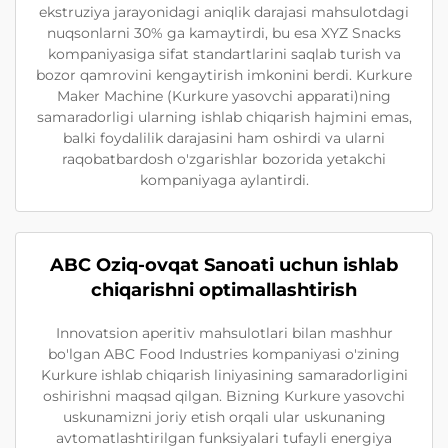
ekstruziya jarayonidagi aniqlik darajasi mahsulotdagi
nuqsonlarni 30% ga kamaytirdi, bu esa XYZ Snacks
kompaniyasiga sifat standartlarini saqlab turish va
bozor qamrovini kengaytirish imkonini berdi. Kurkure
Maker Machine (Kurkure yasovchi apparati)ning
samaradorligi ularning ishlab chiqarish hajmini emas,
balki foydalilik darajasini ham oshirdi va ularni
raqobatbardosh o'zgarishlar bozorida yetakchi
kompaniyaga aylantirdi.
ABC Oziq-ovqat Sanoati uchun ishlab
chiqarishni optimallashtirish
Innovatsion aperitiv mahsulotlari bilan mashhur
bo'lgan ABC Food Industries kompaniyasi o'zining
Kurkure ishlab chiqarish liniyasining samaradorligini
oshirishni maqsad qilgan. Bizning Kurkure yasovchi
uskunamizni joriy etish orqali ular uskunaning
avtomatlashtirilgan funksiyalari tufayli energiya