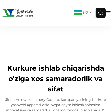
UZ
Kurkure ishlab chiqarishda
o'ziga xos samaradorlik va
sifat
Jinan Arrow Machinery Co., Ltd. kompaniyasining Kurkure
yasovchi apparati oziq-ovqat qayta ishlash sohasida
innovatsiya va samaradorlik namoyondosi hisoblanadi. 15