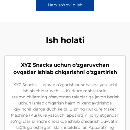
Narx so'rovi olish
Ish holati
XYZ Snacks uchun o'zgaruvchan
ovqatlar ishlab chiqarishni o'zgartirish
XYZ Snacks — ajoyib o'zgarishlar sohasida yetakchi
ishlab chiqaruvchi — Kurkure mahsulotini
iste'molchilarning o'sayotgan talablariga javob berish
uchun ishlab chiqarish hajmini kengaytirishda
qiyinchiliklarga duch keldi. Bizning Kurkure Maker
Machine (Kurkure yasovchi apparati)ni joriy etgandan
so'ng ular birinchi chorakda ishlab chiqarish quvvatini
150% ga oshirganliklarini bildirdilar. Apparatning