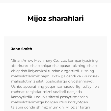
Mijoz sharahlari
John Smith
“Jinan Arrow Machinery Co., Ltd. kompaniyasining
«Kurkure» ishlab chiqarish apparati bizning ishlab
chiqarish liniyamizni tubdan o'zgartirdi. Bizning
mahsulotlarimiz hajmi 150% ga oshdi va «Kurkure»
mahsulotimiz sifati boshqalarga qiyoslanmaydi.
Ushbu apparatning yuqori samaradorligi tufayli biz
mehnat xarajatlarimizni sezilarli darajada
kamaytirdik. Endi biz sifatni pasaytirmasdan,
mahsulotlarimizga bo'lgan o'sib borayotgan
talabni qondirishimiz mumkin. Mijozlar farqni