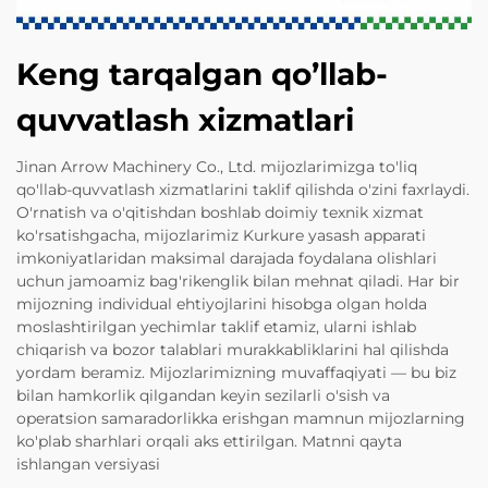
Keng tarqalgan qo’llab-
quvvatlash xizmatlari
Jinan Arrow Machinery Co., Ltd. mijozlarimizga to'liq
qo'llab-quvvatlash xizmatlarini taklif qilishda o'zini faxrlaydi.
O'rnatish va o'qitishdan boshlab doimiy texnik xizmat
ko'rsatishgacha, mijozlarimiz Kurkure yasash apparati
imkoniyatlaridan maksimal darajada foydalana olishlari
uchun jamoamiz bag'rikenglik bilan mehnat qiladi. Har bir
mijozning individual ehtiyojlarini hisobga olgan holda
moslashtirilgan yechimlar taklif etamiz, ularni ishlab
chiqarish va bozor talablari murakkabliklarini hal qilishda
yordam beramiz. Mijozlarimizning muvaffaqiyati — bu biz
bilan hamkorlik qilgandan keyin sezilarli o'sish va
operatsion samaradorlikka erishgan mamnun mijozlarning
ko'plab sharhlari orqali aks ettirilgan. Matnni qayta
ishlangan versiyasi