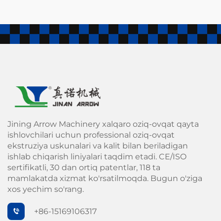
Jining Arrow Machinery xalqaro oziq-ovqat qayta
ishlovchilari uchun professional oziq-ovqat
ekstruziya uskunalari va kalit bilan beriladigan
ishlab chiqarish liniyalari taqdim etadi. CE/ISO
sertifikatli, 30 dan ortiq patentlar, 118 ta
mamlakatda xizmat ko'rsatilmoqda. Bugun o'ziga
xos yechim so'rang.
+86-15169106317