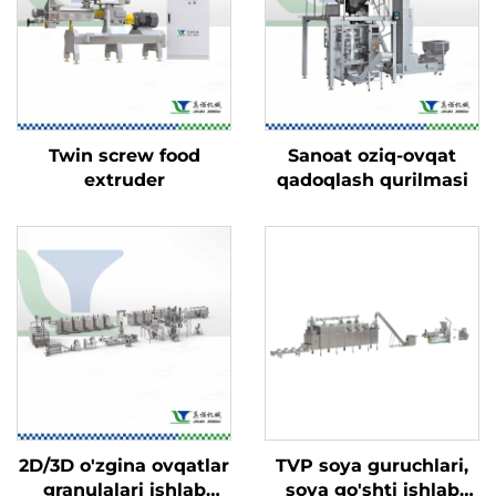
Twin screw food
Sanoat oziq-ovqat
extruder
qadoqlash qurilmasi
2D/3D o'zgina ovqatlar
TVP soya guruchlari,
granulalari ishlab
soya go'shti ishlab