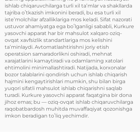
ishlab chiqaruvchilarga turli xil taʼmlar va shakllarda
tajriba oʻtkazish imkonini beradi, bu esa turli xil
isteʼmolchilar afzalliklariga mos keladi. Sifat nazorati
ustuvor ahamiyatga ega boʻlganligi sababli, Kurkure
yasovchi apparat har bir mahsulot xalqaro oziq-
ovqat xavfsizlik standartlariga mos kelishini
taʼminlaydi. Avtomatlashtirishni joriy etish
operatsion samaradorlikni oshiradi, mehnat
xarajatlarini kamaytiradi va odamlarning xatolari
ehtimolini minimallashtiradi. Natijada, korxonalar
bozor talablarini qondirish uchun ishlab chiqarish
hajmini kengaytirishlari mumkin, shu bilan birga
yuqori sifatli mahsulot ishlab chiqarishni saqlab
turadi. Kurkure yasovchi apparat faqatgina bir dona
jihoz emas; bu — oziq-ovqat ishlab chiqaruvchilarga
raqobatbardosh muhitda muvaffaqiyat qozonishga
imkon beradigan toʻliq yechimdir.