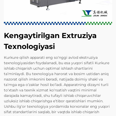
Kengaytirilgan Extruziya
Texnologiyasi
Kurkure qilish apparati eng so‘nggi avlod ekstruziya
texnologiyasidan foydalanadi, bu esa yuqori sifatli Kurkure
ishlab chiqarish uchun optimal ishlash shartlarini
ta’minlaydi. Bu texnologiya harorat va bosim ustidan aniq
nazorat qilish imkonini beradi, natijada doimiy shakl va
ta’mga ega o‘zaklar hosil bo‘ladi. Apparatning dizayni turli
to‘xtash va texnik xizmat ko‘rsatish vaqtini minimal
darajada kamaytiradi, shu tufayli ishlab chiqaruvchilar
uzluksiz ishlab chiqarishga e’tibor qaratishlari mumkin.
Ushbu ilg‘or texnologiya yordamida korxonalar eng yuqori
sifat standartlarini saqlab, bir vaqtda ishlab chiqarish