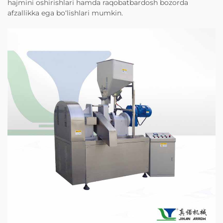
hajmini oshirishlari hamda raqobatbardosh bozorda
afzallikka ega bo‘lishlari mumkin.