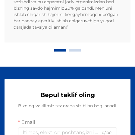
sezishdi va bu apparatni joriy etganimizdan beri
bizning savdo hajmimiz 20% ga oshdi. Men uni
ishlab chiqarish hajmini kengaytirmoqchi bo'lgan
har qanday aperitiv ishlab chiqaruvchiga yuqori
darajada tavsiya qilaman!”
Bepul taklif oling
Bizning vakilimiz tez orada siz bilan bog‘lanadi.
Email
0/100