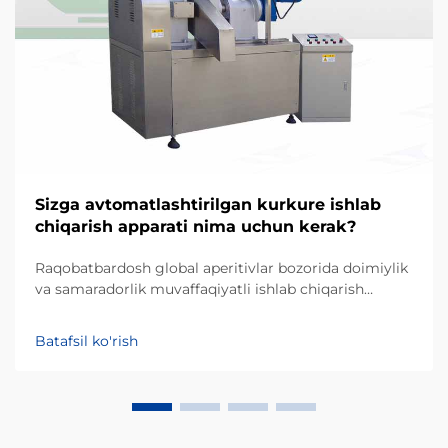
Sizga avtomatlashtirilgan kurkure ishlab
chiqarish apparati nima uchun kerak?
Raqobatbardosh global aperitivlar bozorida doimiylik
va samaradorlik muvaffaqiyatli ishlab chiqarish
biznesining ustunliklari hisoblanadi. Kurkure — o'ziga
xos noaniq shakli va qattiq matosi bilan mashhur
Batafsil ko'rish
ekstruziya qilingan kukunli aperitiv turidir, uning
ishlab chiqarilishi maxsus p...