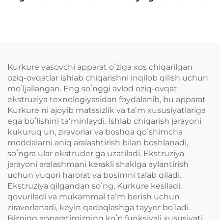
chiqarish liniyasi
chiqarish liniyasi
Kurkure yasovchi apparat oʻziga xos chiqarilgan
oziq-ovqatlar ishlab chiqarishni inqilob qilish uchun
moʻljallangan. Eng soʻnggi avlod oziq-ovqat
ekstruziya texnologiyasidan foydalanib, bu apparat
Kurkure ni ajoyib matssizlik va taʼm xususiyatlariga
ega boʻlishini taʼminlaydi. Ishlab chiqarish jarayoni
kukuruq un, ziravorlar va boshqa qoʻshimcha
moddalarni aniq aralashtirish bilan boshlanadi,
soʻngra ular ekstruder ga uzatiladi. Ekstruziya
jarayoni aralashmani kerakli shaklga aylantirish
uchun yuqori harorat va bosimni talab qiladi.
Ekstruziya qilgandan soʻng, Kurkure kesiladi,
qovuriladi va mukammal taʼm berish uchun
ziravorlanadi, keyin qadoqlashga tayyor boʻladi.
Bizning apparatimizning koʻp funksiyali xususiyati