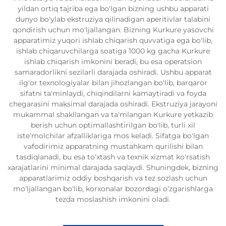
yildan ortiq tajriba ega bo'lgan bizning ushbu apparati
dunyo bo'ylab ekstruziya qilinadigan aperitivlar talabini
qondirish uchun mo'ljallangan. Bizning Kurkure yasovchi
apparatimiz yuqori ishlab chiqarish quvvatiga ega bo'lib,
ishlab chiqaruvchilarga soatiga 1000 kg gacha Kurkure
ishlab chiqarish imkonini beradi, bu esa operatsion
samaradorlikni sezilarli darajada oshiradi. Ushbu apparat
ilg'or texnologiyalar bilan jihozlangan bo'lib, barqaror
sifatni ta'minlaydi, chiqindilarni kamaytiradi va foyda
chegarasini maksimal darajada oshiradi. Ekstruziya jarayoni
mukammal shakllangan va ta'mlangan Kurkure yetkazib
berish uchun optimallashtirilgan bo'lib, turli xil
iste'molchilar afzalliklariga mos keladi. Sifatga bo'lgan
vafodirimiz apparatning mustahkam qurilishi bilan
tasdiqlanadi, bu esa to'xtash va texnik xizmat ko'rsatish
xarajatlarini minimal darajada saqlaydi. Shuningdek, bizning
apparatlarimiz oddiy boshqarish va tez sozlash uchun
mo'ljallangan bo'lib, korxonalar bozordagi o'zgarishlarga
tezda moslashish imkonini oladi.