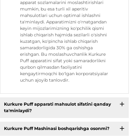
apparat sozlamalarini moslashtirishlari
mumkin, bu esa turli xil aperitiv
mahsulotlari uchun optimal ishlashni
ta'minlaydi. Apparatimizni o'rnatgandan
keyin mijozlarimizning ko'pchilik qismi
ishlab chiqarish hajmida sezilarli o'sishni
kuzatgan, ko'pincha ishlab chiqarish
samaradorligida 30% ga oshishga
erishgan. Bu moslashuvchanlik Kurkure
Puff apparatini sifat yoki samaradorlikni
qurbon qilmasdan faoliyatini
kengaytirmoqchi bo'lgan korporatsiyalar
uchun ajoyib tanlovdir.
Kurkure Puff apparati mahsulot sifatini qanday
ta'minlaydi?
Kurkure Puff Mashinasi boshqarishga osonmi?