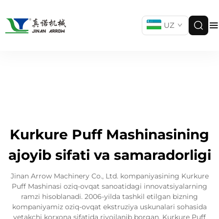
UZ
Kurkure Puff Mashinasining
ajoyib sifati va samaradorligi
Jinan Arrow Machinery Co., Ltd. kompaniyasining Kurkure
Puff Mashinasi oziq-ovqat sanoatidagi innovatsiyalarning
ramzi hisoblanadi. 2006-yilda tashkil etilgan bizning
kompaniyamiz oziq-ovqat ekstruziya uskunalari sohasida
yetakchi korxona sifatida rivojlanib borgan. Kurkure Puff