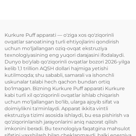
suvli aralashmasi
ishlab chiqarish
liniyasi
Kurkure Puff apparati — o'ziga xos qo'ziqorinli
ovqatlar sanoatining turli ehtiyojlarini qondirish
uchun mo'ljallangan oziq-ovqat ekstruziya
texnologiyasining eng yuqori darajasini ifodalaydi.
Dunyo bo'ylab qo'ziqorinli ovqatlar bozori 2026-yilga
kelib 1,1 trillion AQSH dollari hajmiga yetishi
kutilmoqda; shu sababli, samarali va ishonchli
uskunalar talabi hech qachon bundan ortiq
bo'lmagan. Bizning Kurkure Puff apparati Kurkure
kabi turli xil qo'ziqorinli ovqatlar ishlab chiqarish
uchun mo'ljallangan bo'lib, ularga ajoyib sifat va
doimiylikni ta'minlaydi. Apparat ikkita vintli
ekstruziya tizimi asosida ishlaydi, bu esa pishirish va
qo'ziqorinlanish jarayonlarini aniq nazorat qilish
imkonini beradi. Bu texnologiya faqatgina mahsulot
sifatini yaxshilash bilan cheklanmaydi, balki energiya