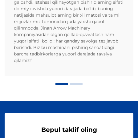
ga oshdi. Istehsal qilinayotgan pishiriqlarning sifati
doimiy ravishda yuqori darajada bo'lib, buning
natijasida mahsulotlarning bir xil matosi va ta'mi
mijozlarimiz tomonidan juda yaxshi qabul
qilinmoqda. Jinan Arrow Machinery
kompaniyasidan olgan qo'llab-quvvatlash ham
yuqori sifatli bo'ldi: har qanday savolga tez javob
berishdi. Biz bu mashinani pishiriq sanoatidagi
barcha tadbirkorlarga yuqori darajada tavsiya
qilamiz!”
Bepul taklif oling