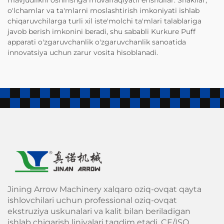
o'lchamlar va ta'mlarni moslashtirish imkoniyati ishlab
chiqaruvchilarga turli xil iste'molchi ta'mlari talablariga
javob berish imkonini beradi, shu sababli Kurkure Puff
apparati o'zgaruvchanlik o'zgaruvchanlik sanoatida
innovatsiya uchun zarur vosita hisoblanadi.
Jining Arrow Machinery xalqaro oziq-ovqat qayta
ishlovchilari uchun professional oziq-ovqat
ekstruziya uskunalari va kalit bilan beriladigan
ishlab chiqarish liniyalari taqdim etadi. CE/ISO