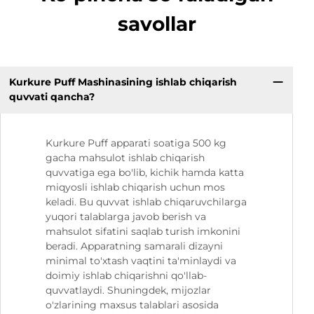
savollar
Kurkure Puff Mashinasining ishlab chiqarish
quvvati qancha?
Kurkure Puff apparati soatiga 500 kg
gacha mahsulot ishlab chiqarish
quvvatiga ega bo'lib, kichik hamda katta
miqyosli ishlab chiqarish uchun mos
keladi. Bu quvvat ishlab chiqaruvchilarga
yuqori talablarga javob berish va
mahsulot sifatini saqlab turish imkonini
beradi. Apparatning samarali dizayni
minimal to'xtash vaqtini ta'minlaydi va
doimiy ishlab chiqarishni qo'llab-
quvvatlaydi. Shuningdek, mijozlar
o'zlarining maxsus talablari asosida