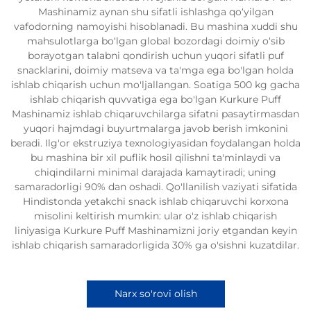
Mashinamiz aynan shu sifatli ishlashga qo‘yilgan
vafodorning namoyishi hisoblanadi. Bu mashina xuddi shu
mahsulotlarga bo‘lgan global bozordagi doimiy o‘sib
borayotgan talabni qondirish uchun yuqori sifatli puf
snacklarini, doimiy matseva va ta'mga ega bo'lgan holda
ishlab chiqarish uchun mo'ljallangan. Soatiga 500 kg gacha
ishlab chiqarish quvvatiga ega bo'lgan Kurkure Puff
Mashinamiz ishlab chiqaruvchilarga sifatni pasaytirmasdan
yuqori hajmdagi buyurtmalarga javob berish imkonini
beradi. Ilg'or ekstruziya texnologiyasidan foydalangan holda
bu mashina bir xil puflik hosil qilishni ta'minlaydi va
chiqindilarni minimal darajada kamaytiradi; uning
samaradorligi 90% dan oshadi. Qo'llanilish vaziyati sifatida
Hindistonda yetakchi snack ishlab chiqaruvchi korxona
misolini keltirish mumkin: ular o'z ishlab chiqarish
liniyasiga Kurkure Puff Mashinamizni joriy etgandan keyin
ishlab chiqarish samaradorligida 30% ga o'sishni kuzatdilar.
Narx so'rovi olish