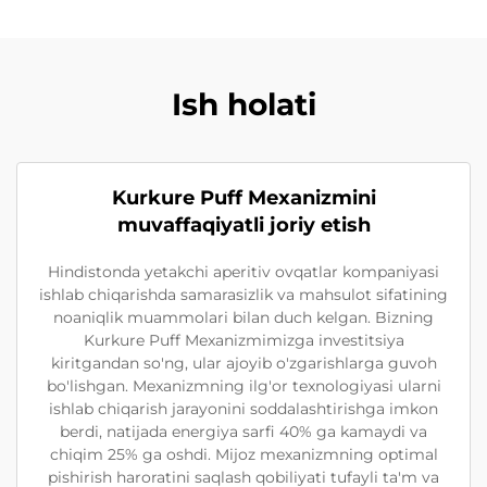
Ish holati
Kurkure Puff Mexanizmini
muvaffaqiyatli joriy etish
Hindistonda yetakchi aperitiv ovqatlar kompaniyasi
ishlab chiqarishda samarasizlik va mahsulot sifatining
noaniqlik muammolari bilan duch kelgan. Bizning
Kurkure Puff Mexanizmimizga investitsiya
kiritgandan so'ng, ular ajoyib o'zgarishlarga guvoh
bo'lishgan. Mexanizmning ilg'or texnologiyasi ularni
ishlab chiqarish jarayonini soddalashtirishga imkon
berdi, natijada energiya sarfi 40% ga kamaydi va
chiqim 25% ga oshdi. Mijoz mexanizmning optimal
pishirish haroratini saqlash qobiliyati tufayli ta'm va