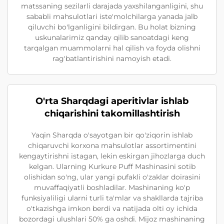
matssaning sezilarli darajada yaxshilanganligini, shu
sababli mahsulotlari iste'molchilarga yanada jalb
qiluvchi bo'lganligini bildirgan. Bu holat bizning
uskunalarimiz qanday qilib sanoatdagi keng
tarqalgan muammolarni hal qilish va foyda olishni
rag'batlantirishini namoyish etadi.
O'rta Sharqdagi aperitivlar ishlab
chiqarishini takomillashtirish
Yaqin Sharqda o'sayotgan bir qo'ziqorin ishlab
chiqaruvchi korxona mahsulotlar assortimentini
kengaytirishni istagan, lekin eskirgan jihozlarga duch
kelgan. Ularning Kurkure Puff Mashinasini sotib
olishidan so'ng, ular yangi pufakli o'zaklar doirasini
muvaffaqiyatli boshladilar. Mashinaning ko'p
funksiyaliligi ularni turli ta'mlar va shakllarda tajriba
o'tkazishga imkon berdi va natijada olti oy ichida
bozordagi ulushlari 50% ga oshdi. Mijoz mashinaning