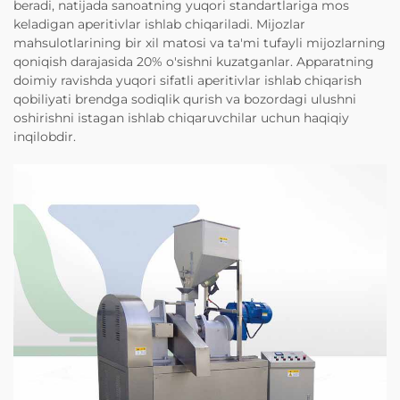
beradi, natijada sanoatning yuqori standartlariga mos
keladigan aperitivlar ishlab chiqariladi. Mijozlar
mahsulotlarining bir xil matosi va ta'mi tufayli mijozlarning
qoniqish darajasida 20% o'sishni kuzatganlar. Apparatning
doimiy ravishda yuqori sifatli aperitivlar ishlab chiqarish
qobiliyati brendga sodiqlik qurish va bozordagi ulushni
oshirishni istagan ishlab chiqaruvchilar uchun haqiqiy
inqilobdir.