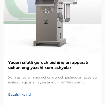
Yuqori sifatli guruch pishiriqlari apparati
uchun eng yaxshi xom ashyolar
Xom ashyolar nima uchun guruch pishiriqlari apparati
ishlab chiqarish liniyasida muhim? Men o'zim
snacklarni qayta ishlash uskunalari loyihalarida
ishlagan tajribamdan kelib chiqqan holda, doimiy
Batafsil ko'rish
natijaga erishishda eng kam baholangan omil — bu
faqat apparat emas, balki xom ashyolar sifati ham...