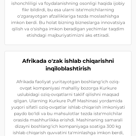
ishonchliligi va foydalanishning osonligi haqida ijobiy
fikr bildirdi, bu esa ularni iste'molchilarning
o'zgarayotgan afzalliklariga tezda moslashishga
imkon berdi. Bu holat bizning bizneslarga innovatsiya
qilish va o'sishga imkon beradigan yechimlar taqdim
etishdagi majburiyatimizni aks ettiradi.
Afrikada o'zak ishlab chiqarishni
inqiloblashtirish
Afrikada faoliyat yuritayotgan boshlang'ich oziq-
ovqat kompaniyasi mahalliy bozorga Kurkure
uslubidagi oziq-ovqatlarni taklif qilishni maqsad
qilgan. Ularning Kurkure Puff Mashinasi yordamida
yuqori sifatli oziq-ovqatlar ishlab chiqarish imkoniyati
paydo bo'ldi va bu mahsulotlar tezda iste'molchilar
orasida mashhurlikka erishdi. Mashinaning samarali
dizayni boshlang'ich kompaniyaga soatiga 300 kg
ishlab chiqarish quvvatini ta'minlashga imkon berdi,