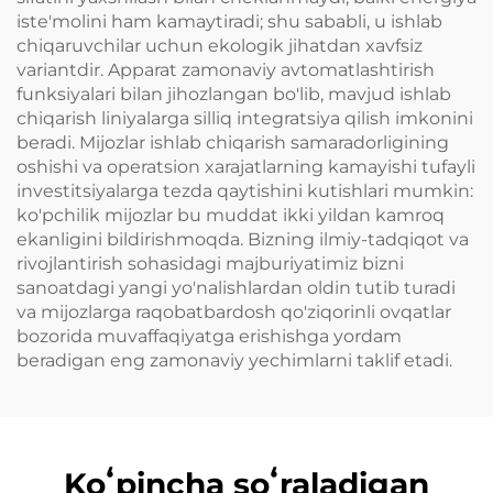
iste'molini ham kamaytiradi; shu sababli, u ishlab
chiqaruvchilar uchun ekologik jihatdan xavfsiz
variantdir. Apparat zamonaviy avtomatlashtirish
funksiyalari bilan jihozlangan bo'lib, mavjud ishlab
chiqarish liniyalarga silliq integratsiya qilish imkonini
beradi. Mijozlar ishlab chiqarish samaradorligining
oshishi va operatsion xarajatlarning kamayishi tufayli
investitsiyalarga tezda qaytishini kutishlari mumkin:
ko'pchilik mijozlar bu muddat ikki yildan kamroq
ekanligini bildirishmoqda. Bizning ilmiy-tadqiqot va
rivojlantirish sohasidagi majburiyatimiz bizni
sanoatdagi yangi yo'nalishlardan oldin tutib turadi
va mijozlarga raqobatbardosh qo'ziqorinli ovqatlar
bozorida muvaffaqiyatga erishishga yordam
beradigan eng zamonaviy yechimlarni taklif etadi.
Koʻpincha soʻraladigan