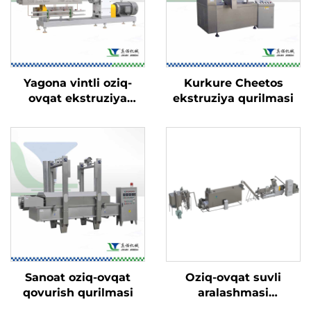
Yagona vintli oziq-
Kurkure Cheetos
ovqat ekstruziya
ekstruziya qurilmasi
qurilmasi
Sanoat oziq-ovqat
Oziq-ovqat suvli
qovurish qurilmasi
aralashmasi
(nutritsiya) chaqaloq