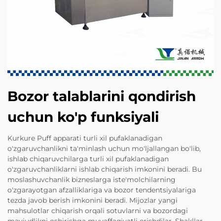
Bozor talablarini qondirish
uchun ko'p funksiyali
Kurkure Puff apparati turli xil pufaklanadigan
o'zgaruvchanlikni ta'minlash uchun mo'ljallangan bo'lib,
ishlab chiqaruvchilarga turli xil pufaklanadigan
o'zgaruvchanliklarni ishlab chiqarish imkonini beradi. Bu
moslashuvchanlik bizneslarga iste'molchilarning
o'zgarayotgan afzalliklariga va bozor tendentsiyalariga
tezda javob berish imkonini beradi. Mijozlar yangi
mahsulotlar chiqarish orqali sotuvlarni va bozordagi
mavjudlikni oshirishga muvaffaqiyatli erishdilar. Shakllar,