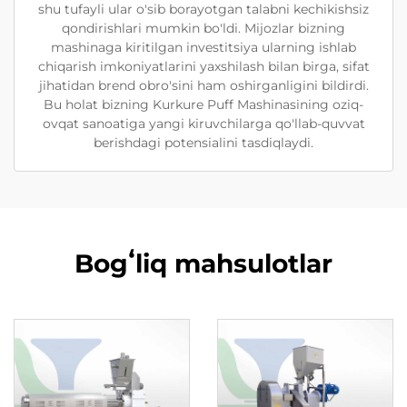
shu tufayli ular o'sib borayotgan talabni kechikishsiz
qondirishlari mumkin bo'ldi. Mijozlar bizning
mashinaga kiritilgan investitsiya ularning ishlab
chiqarish imkoniyatlarini yaxshilash bilan birga, sifat
jihatidan brend obro'sini ham oshirganligini bildirdi.
Bu holat bizning Kurkure Puff Mashinasining oziq-
ovqat sanoatiga yangi kiruvchilarga qo'llab-quvvat
berishdagi potensialini tasdiqlaydi.
Bogʻliq mahsulotlar