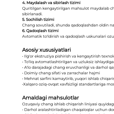
4. Maydalash va sibirlash tizimi
Quritilgan kengaytirilgan mahsulot maydalab chan
sibirlanadi.
5. Sochilish tizimi
Chang sovutiladi, shunda qadoqlashdan oldin naml
6. Qadoqlash tizimi
Avtomatik to'ldirish va qadoqlash uskunalari oz
Asosiy xususiyatlari
• Ilg'or ekstruziya pishirish va kengaytirish texnol
• To'liq avtomatlashtirilgan va uzluksiz ishlaydig
• A'lo darajadagi chang eruvchanligi va darhol qa
• Doimiy chang sifati va zarrachalar hajmi
• Mehnat sarfini kamaytirib, yuqori ishlab chiqar
•Xalqaro oziq-ovqat xavfsizligi standartlariga mos
Amaldagi mahsulotlar
Ozuqaviy chang ishlab chiqarish liniyasi quyidag
• Darhol aralashtiriladigan chaqaloqlar uchun do