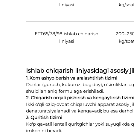
liniyasi
kg/soa
ETT65/78/98 ishlab chiqarish
200–25
liniyasi
kg/soa
Ishlab chiqarish liniyasidagi asosiy j
1. Xom ashyo berish va aralashtirish tizimi
Donlar (guruch, kukuruz, bug'doy), o'simliklar, oq
shu bilan aniq formulaga erishiladi.
2. Chiqarish orqali pishirish va kengaytirish tizim
Ikki o'qli oziq-ovqat chiqaruvchi apparat asosiy ji
denaturatsiyalanadi va kengayadi; bu esa darhol 
3. Quritish tizimi
Ko'p qavatli lentali quritgichlar yoki suyuqlikd
imkonini beradi.