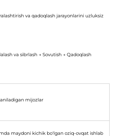
aralashtirish va qadoqlash jarayonlarini uzluksiz
ydalash va sibrlash → Sovutish → Qadoqlash
laniladigan mijozlar
amda maydoni kichik bo'lgan oziq-ovqat ishlab