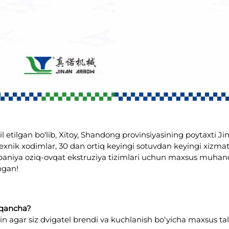
il etilgan bo'lib, Xitoy, Shandong provinsiyasining poytaxti
 texnik xodimlar, 30 dan ortiq keyingi sotuvdan keyingi xizm
paniya oziq-ovqat ekstruziya tizimlari uchun maxsus muhandis
ngan!
 qancha?
n agar siz dvigatel brendi va kuchlanish bo‘yicha maxsus ta