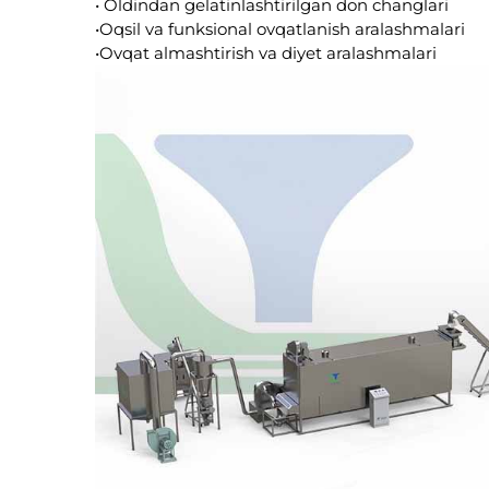
• Oldindan gelatinlashtirilgan don changlari
•Oqsil va funksional ovqatlanish aralashmalari
•Ovqat almashtirish va diyet aralashmalari