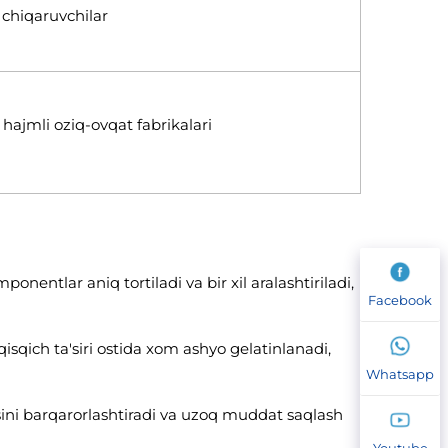
chiqaruvchilar
 hajmli oziq-ovqat fabrikalari
nentlar aniq tortiladi va bir xil aralashtiriladi,
Facebook
 qisqich ta'siri ostida xom ashyo gelatinlanadi,
Whatsapp
asini barqarorlashtiradi va uzoq muddat saqlash
Youtube