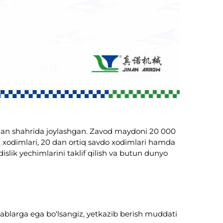
 Jinan shahrida joylashgan. Zavod maydoni 20 000
at xodimlari, 20 dan ortiq savdo xodimlari hamda
lik yechimlarini taklif qilish va butun dunyo
lablarga ega bo‘lsangiz, yetkazib berish muddati