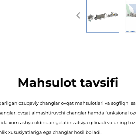
Mahsulot tavsifi
hiqarilgan ozuqaviy changlar ovqat mahsulotlari va sog'liqni s
 changlar, ovqat almashtiruvchi changlar hamda funksional ozuq
a xom ashyo oldindan gelatinizatsiya qilinadi va uning tuzilis
ik xususiyatlariga ega changlar hosil bo'ladi.