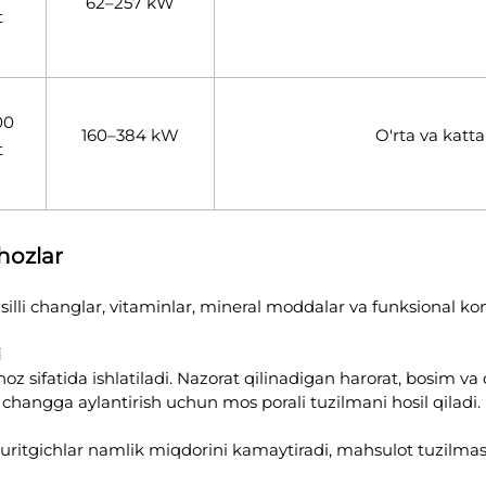
62–257 kW
t
00
160–384 kW
O'rta va katta
t
ihozlar
silli changlar, vitaminlar, mineral moddalar va funksional kompo
i
hoz sifatida ishlatiladi. Nazorat qilinadigan harorat, bosim va
changga aylantirish uchun mos porali tuzilmani hosil qiladi.
a quritgichlar namlik miqdorini kamaytiradi, mahsulot tuzilm