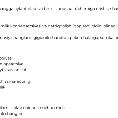
gga aylantiriladi va bir xil zarracha o'lchamiga erishish h
ik kondensatsiyasi va qattiqqolish (qoplash) oldini olinadi.
uqaviy changlarni gigienik sharoitda paketchalarga, sumkalar
ogiyasi
an operatsiya
yta suvlanishi
ish samaradorligi
lik
ilarni ishlab chiqarish uchun mos:
nli changlar