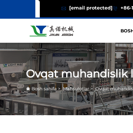
[email protected]
+86-1
BOSH
Ovqat muhandislik l
Bosh sahifa
>
Mahsulotlar
>
Ovqat muhandisli