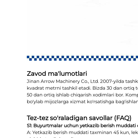
Zavod ma'lumotlari
Jinan Arrow Machinery Co., Ltd. 2007-yilda tashk
kvadrat metrni tashkil etadi. Bizda 30 dan ortiq
50 dan ortiq ishlab chiqarish xodimlari bor. Kom
bo'ylab mijozlarga xizmat ko'rsatishga bag'ishla
Tez-tez so'raladigan savollar (FAQ)
S1: Buyurtmalar uchun yetkazib berish muddati
A: Yetkazib berish muddati taxminan 45 kun, leki