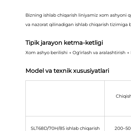
Bizning ishlab chiqarish liniyamiz xom ashyoni qabu
va nazorat qilinadigan ishlab chiqarish tizimiga bi
Tipik jarayon ketma-ketligi
Xom ashyo berilishi → Og'irlash va aralashtirish →
Model va texnik xususiyatlari
Chiqis
SLT68D/70H/85 ishlab chiqarish
200–50