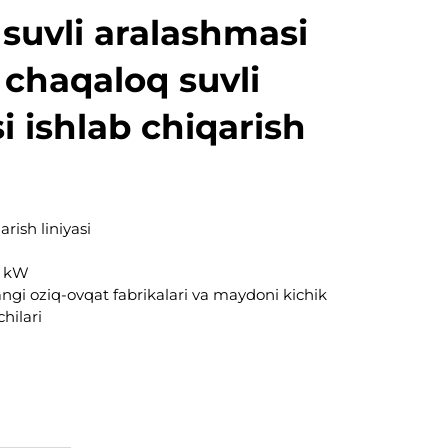
 suvli aralashmasi
) chaqaloq suvli
 ishlab chiqarish
rish liniyasi
7 kW
angi oziq-ovqat fabrikalari va maydoni kichik
hilari