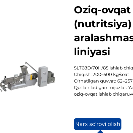
Oziq-ovqat
(nutritsiya
aralashmasi
liniyasi
SLT68D/70H/85 ishlab chiqa
Chiqish: 200–500 kg/soat
O'rnatilgan quvvat: 62–25
Qo'llaniladigan mijozlar: Y
oziq-ovqat ishlab chiqaruvc
Narx so'rovi olish