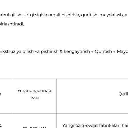
l qilish, sirtqi siqish orqali pishirish, quritish, maydalash, 
rlashtiradi.
 Ekstruziya qilish va pishirish & kengaytirish → Quritish → Ma
Установленная
h
Qo'l
куча
0
Yangi oziq-ovqat fabrikalari h