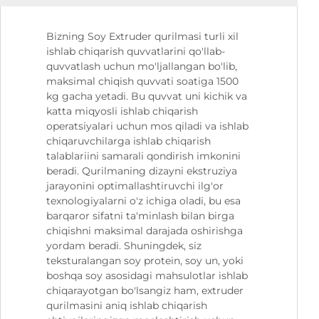
Bizning Soy Extruder qurilmasi turli xil
ishlab chiqarish quvvatlarini qo'llab-
quvvatlash uchun mo'ljallangan bo'lib,
maksimal chiqish quvvati soatiga 1500
kg gacha yetadi. Bu quvvat uni kichik va
katta miqyosli ishlab chiqarish
operatsiyalari uchun mos qiladi va ishlab
chiqaruvchilarga ishlab chiqarish
talablariini samarali qondirish imkonini
beradi. Qurilmaning dizayni ekstruziya
jarayonini optimallashtiruvchi ilg'or
texnologiyalarni o'z ichiga oladi, bu esa
barqaror sifatni ta'minlash bilan birga
chiqishni maksimal darajada oshirishga
yordam beradi. Shuningdek, siz
teksturalangan soy protein, soy un, yoki
boshqa soy asosidagi mahsulotlar ishlab
chiqarayotgan bo'lsangiz ham, extruder
qurilmasini aniq ishlab chiqarish