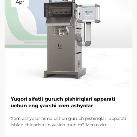
Apr
Yuqori sifatli guruch pishiriqlari apparati
uchun eng yaxshi xom ashyolar
Xom ashyolar nima uchun guruch pishiriqlari apparati
ishlab chiqarish liniyasida muhim? Men o'zim
snacklarni qayta ishlash uskunalari loyihalarida