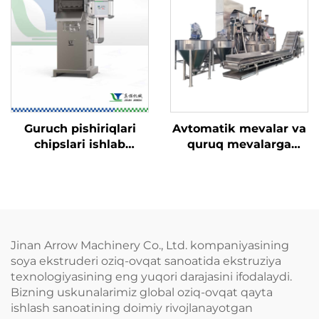
Guruch pishiriqlari
Avtomatik mevalar va
chipslari ishlab
quruq mevalarga
chiqarish liniyasi
qoplam beruvchi
apparat
Jinan Arrow Machinery Co., Ltd. kompaniyasining
soya ekstruderi oziq-ovqat sanoatida ekstruziya
texnologiyasining eng yuqori darajasini ifodalaydi.
Bizning uskunalarimiz global oziq-ovqat qayta
ishlash sanoatining doimiy rivojlanayotgan