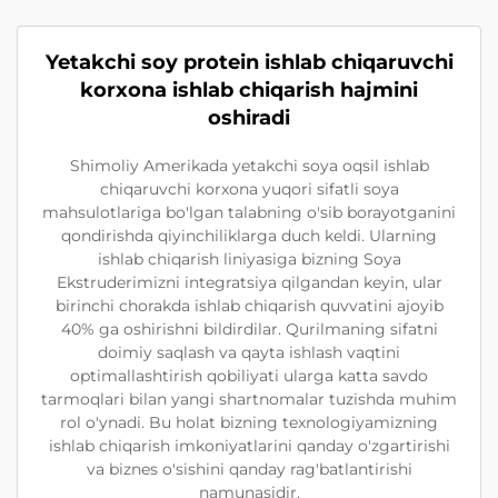
Yetakchi soy protein ishlab chiqaruvchi
korxona ishlab chiqarish hajmini
oshiradi
Shimoliy Amerikada yetakchi soya oqsil ishlab
chiqaruvchi korxona yuqori sifatli soya
mahsulotlariga bo'lgan talabning o'sib borayotganini
qondirishda qiyinchiliklarga duch keldi. Ularning
ishlab chiqarish liniyasiga bizning Soya
Ekstruderimizni integratsiya qilgandan keyin, ular
birinchi chorakda ishlab chiqarish quvvatini ajoyib
40% ga oshirishni bildirdilar. Qurilmaning sifatni
doimiy saqlash va qayta ishlash vaqtini
optimallashtirish qobiliyati ularga katta savdo
tarmoqlari bilan yangi shartnomalar tuzishda muhim
rol o'ynadi. Bu holat bizning texnologiyamizning
ishlab chiqarish imkoniyatlarini qanday o'zgartirishi
va biznes o'sishini qanday rag'batlantirishi
namunasidir.