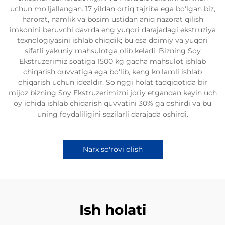
uchun mo'ljallangan. 17 yildan ortiq tajriba ega bo'lgan biz,
harorat, namlik va bosim ustidan aniq nazorat qilish
imkonini beruvchi davrda eng yuqori darajadagi ekstruziya
texnologiyasini ishlab chiqdik; bu esa doimiy va yuqori
sifatli yakuniy mahsulotga olib keladi. Bizning Soy
Ekstruzerimiz soatiga 1500 kg gacha mahsulot ishlab
chiqarish quvvatiga ega bo'lib, keng ko'lamli ishlab
chiqarish uchun idealdir. So'nggi holat tadqiqotida bir
mijoz bizning Soy Ekstruzerimizni joriy etgandan keyin uch
oy ichida ishlab chiqarish quvvatini 30% ga oshirdi va bu
uning foydaliligini sezilarli darajada oshirdi.
Narx so'rovi olish
Ish holati