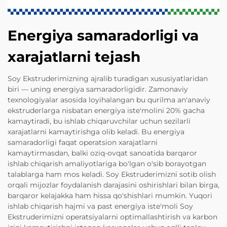
Energiya samaradorligi va
xarajatlarni tejash
Soy Ekstruderimizning ajralib turadigan xususiyatlaridan
biri — uning energiya samaradorligidir. Zamonaviy
texnologiyalar asosida loyihalangan bu qurilma an'anaviy
ekstruderlarga nisbatan energiya iste'molini 20% gacha
kamaytiradi, bu ishlab chiqaruvchilar uchun sezilarli
xarajatlarni kamaytirishga olib keladi. Bu energiya
samaradorligi faqat operatsion xarajatlarni
kamaytirmasdan, balki oziq-ovqat sanoatida barqaror
ishlab chiqarish amaliyotlariga bo'lgan o'sib borayotgan
talablarga ham mos keladi. Soy Ekstruderimizni sotib olish
orqali mijozlar foydalanish darajasini oshirishlari bilan birga,
barqaror kelajakka ham hissa qo'shishlari mumkin. Yuqori
ishlab chiqarish hajmi va past energiya iste'moli Soy
Ekstruderimizni operatsiyalarni optimallashtirish va karbon