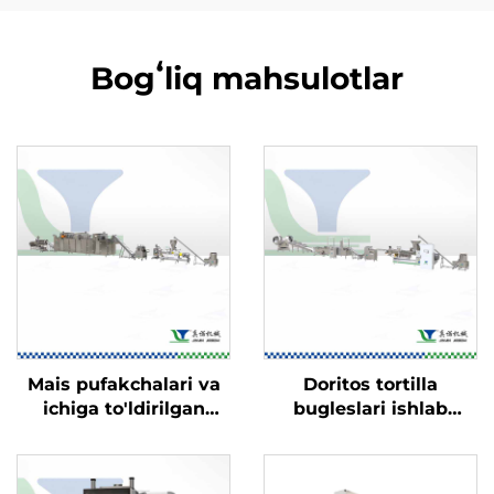
Bogʻliq mahsulotlar
Mais pufakchalari va
Doritos tortilla
ichiga to'ldirilgan
bugleslari ishlab
o'zgina ovqatlar ishlab
chiqarish liniyasi
chiqarish liniyasi