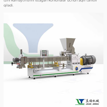
izini kamaytirishni istagan korxonalar uchun aqlli tanlov
qiladi.