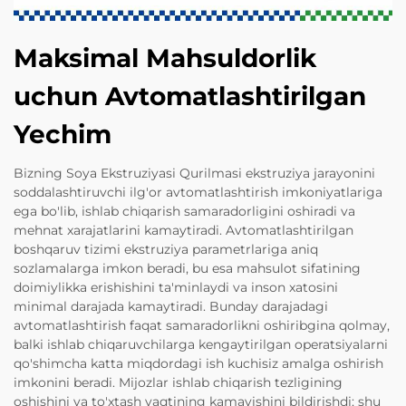
Maksimal Mahsuldorlik
uchun Avtomatlashtirilgan
Yechim
Bizning Soya Ekstruziyasi Qurilmasi ekstruziya jarayonini
soddalashtiruvchi ilg'or avtomatlashtirish imkoniyatlariga
ega bo'lib, ishlab chiqarish samaradorligini oshiradi va
mehnat xarajatlarini kamaytiradi. Avtomatlashtirilgan
boshqaruv tizimi ekstruziya parametrlariga aniq
sozlamalarga imkon beradi, bu esa mahsulot sifatining
doimiylikka erishishini ta'minlaydi va inson xatosini
minimal darajada kamaytiradi. Bunday darajadagi
avtomatlashtirish faqat samaradorlikni oshiribgina qolmay,
balki ishlab chiqaruvchilarga kengaytirilgan operatsiyalarni
qo'shimcha katta miqdordagi ish kuchisiz amalga oshirish
imkonini beradi. Mijozlar ishlab chiqarish tezligining
oshishini va to'xtash vaqtining kamayishini bildirishdi; shu