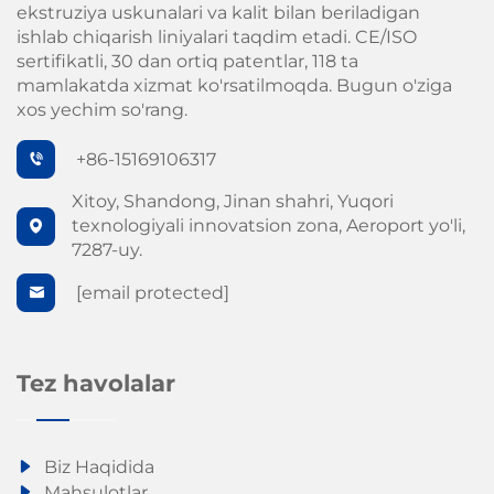
ekstruziya uskunalari va kalit bilan beriladigan
ishlab chiqarish liniyalari taqdim etadi. CE/ISO
sertifikatli, 30 dan ortiq patentlar, 118 ta
mamlakatda xizmat ko'rsatilmoqda. Bugun o'ziga
xos yechim so'rang.
+86-15169106317
Xitoy, Shandong, Jinan shahri, Yuqori
texnologiyali innovatsion zona, Aeroport yo'li,
7287-uy.
[email protected]
Tez havolalar
Biz Haqidida
Mahsulotlar