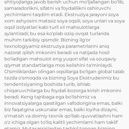
ehtiyojlariga javob berish uchun mo'ljallangan bo'lib,
samaradorlikni, sifatni va foydalilikni oshiruvchi
yechimlarni taqdim etadi. Ekstruziya jarayoni soya
xom ashyosini matssiz soya oqsili, soya unlari va soya
oqsil izolyatlari kabi turli xil mahsulotlarga
aylantiradi; bu esa ko'plab oziq-ovqat turlarida
muhim tarkibiy qismdir. Bizning ilg'or
texnologiyamiz ekstruziya parametrlarini aniq
nazorat qilish imkonini beradi va natijada hosil
bo'ladigan mahsulot eng yuqori sifat va ozuqaviy
qiymat standartlariga mos kelishini ta'minlaydi.
O'simliklardan olingan oqsillarga bo'lgan global talab
tezda o'smoqda va bizning Soya Ekstruderimiz bu
tendentsiyaning boshida turib, ishlab
chiqaruvchilarga bu foydali bozorga kirish imkonini
beradi. Keng tajribaga ega bo'lishimiz va
innovatsiyalarga qaratilgan vafodorigina emas, balki
biz faqatgina uskunalar emas, balki loyiha dizayni,
o'rnatish va doimiy texnik qo'llab-quvvatlashni ham
o'z ichiga olgan to'liq kalitli yechimlarni ham taklif
etamiz. Mutaxassislardan tashkil topgan bizning