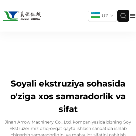
UZ
Soyali ekstruziya sohasida
o'ziga xos samaradorlik va
sifat
Jinan Arrow Machinery Co., Ltd. kompaniyasida bizning Soy
Ekstruzerimiz oziq-ovqat qayta ishlash sanoatida ishlab
chiqarish samaradorligini va mahsulot sifatini oshirish