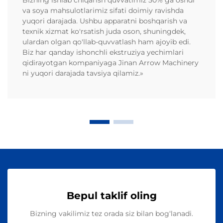
va soya mahsulotlarimiz sifati doimiy ravishda
yuqori darajada. Ushbu apparatni boshqarish va
texnik xizmat ko'rsatish juda oson, shuningdek,
ulardan olgan qo'llab-quvvatlash ham ajoyib edi.
Biz har qanday ishonchli ekstruziya yechimlari
qidirayotgan kompaniyaga Jinan Arrow Machinery
ni yuqori darajada tavsiya qilamiz.»
Bepul taklif oling
Bizning vakilimiz tez orada siz bilan bog‘lanadi.