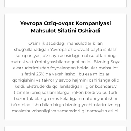
Yevropa Oziq-ovqat Kompaniyasi
Mahsulot Sifatini Oshiradi
O'simlik asosidagi mahsulotlar bilan
shug'ullanadigan Yevropa oziq-ovqat qayta ishlash
kompaniyasi o'z soya asosidagi mahsulotlarining
matosi va ta'mini yaxshilamoqchi bo'ldi. Bizning Soya
ekstruderimizdan foydalangan holda ular mahsulot
sifatini 25% ga yaxshilashdi, bu esa mijozlar
qoniqishini va takroriy savdo hajmini oshirishga olib
keldi. Ekstruderda qo'llaniladigan ilg'or boshqaruv
tizimlari aniq sozlamalarga imkon berdi va bu turli
bozor talablariga mos keladigan matoni yaratishni
ta'minladi, shu bilan birga bizning yechimlarimizning
moslashuvchanligi va samaradorligi namoyish etildi.