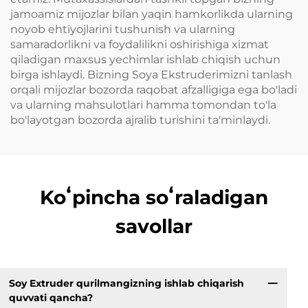
jamoamiz mijozlar bilan yaqin hamkorlikda ularning
noyob ehtiyojlarini tushunish va ularning
samaradorlikni va foydalilikni oshirishiga xizmat
qiladigan maxsus yechimlar ishlab chiqish uchun
birga ishlaydi. Bizning Soya Ekstruderimizni tanlash
orqali mijozlar bozorda raqobat afzalligiga ega bo'ladi
va ularning mahsulotlari hamma tomondan to'la
bo'layotgan bozorda ajralib turishini ta'minlaydi.
Koʻpincha soʻraladigan
savollar
Soy Extruder qurilmangizning ishlab chiqarish
quvvati qancha?