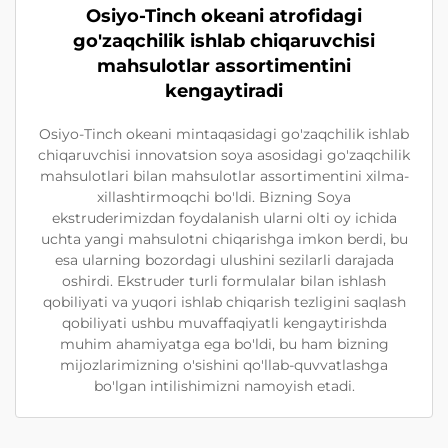
Osiyo-Tinch okeani atrofidagi
go'zaqchilik ishlab chiqaruvchisi
mahsulotlar assortimentini
kengaytiradi
Osiyo-Tinch okeani mintaqasidagi go'zaqchilik ishlab
chiqaruvchisi innovatsion soya asosidagi go'zaqchilik
mahsulotlari bilan mahsulotlar assortimentini xilma-
xillashtirmoqchi bo'ldi. Bizning Soya
ekstruderimizdan foydalanish ularni olti oy ichida
uchta yangi mahsulotni chiqarishga imkon berdi, bu
esa ularning bozordagi ulushini sezilarli darajada
oshirdi. Ekstruder turli formulalar bilan ishlash
qobiliyati va yuqori ishlab chiqarish tezligini saqlash
qobiliyati ushbu muvaffaqiyatli kengaytirishda
muhim ahamiyatga ega bo'ldi, bu ham bizning
mijozlarimizning o'sishini qo'llab-quvvatlashga
bo'lgan intilishimizni namoyish etadi.