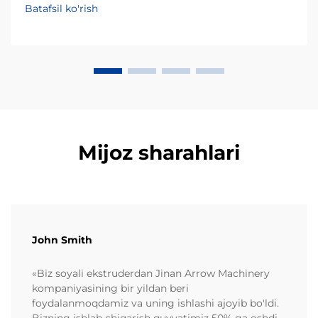
ishlagan tajribamdan kelib chiqqan holda, doimiy
Batafsil ko'rish
natijaga erishishda eng kam baholangan omil — bu
faqat apparat emas, balki xom ashyolar sifati ham...
Mijoz sharahlari
John Smith
«Biz soyali ekstruderdan Jinan Arrow Machinery
kompaniyasining bir yildan beri
foydalanmoqdamiz va uning ishlashi ajoyib bo'ldi.
Bizning ishlab chiqarish quvvatimiz 50% ga oshdi