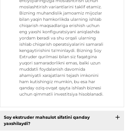
ehtiyojlaringizga moslashtirish uchun
moslashtirish variantlarini taklif etamiz.
Bizning muhandislik jamoamiz mijozlar
bilan yaqin hamkorlikda ularning ishlab
chiqarish maqsadlariga erishish uchun
eng yaxshi konfiguratsiyani aniqlashda
yordam beradi va shu orqali ularning
ishlab chiqarish operatsiyalarini samarali
kengaytirishini ta'minlaydi. Bizning Soy
Extruder qurilmasi bilan siz faqatgina
yuqori samaradorlikni emas, balki uzun
muddatli foydalanish davomida
ahamiyatli xarajatlarni tejash imkonini
ham kutishingiz mumkin, bu esa har
qanday oziq-ovqat qayta ishlash biznesi
uchun qimmatli investitsiya hisoblanadi.
Soy ekstruder mahsulot sifatini qanday
yaxshilaydi?