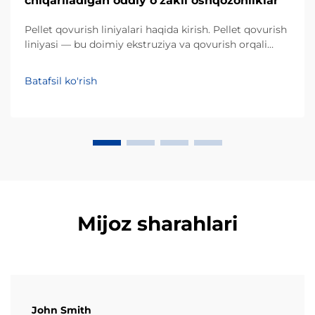
chiqariladigan oddiy o'zakli oshqozonliklar
Pellet qovurish liniyalari haqida kirish. Pellet qovurish
liniyasi — bu doimiy ekstruziya va qovurish orqali
o'zakli xom ashyolarni qo'pol, pufakli
oshqozonliklarga aylantiruvchi sanoat tizimidir.
Batafsil ko'rish
An'anaviy partiyaviy qovurishdan farqli o'laroq, bu
avtomatlashtirilgan jarayon...
Mijoz sharahlari
John Smith