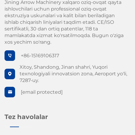
Jining Arrow Machinery xalqaro oziq-ovqat qayta
ishlovchilari uchun professional oziq-ovqat
ekstruziya uskunalari va kalit bilan beriladigan
ishlab chiqarish liniyalari taqdim etadi. CE/ISO
sertifikatli, 30 dan ortiq patentlar, 118 ta
mamlakatda xizmat ko'rsatilmoqda. Bugun o'ziga
xos yechim so'rang.
+86-15169106317
Xitoy, Shandong, Jinan shahri, Yuqori
texnologiyali innovatsion zona, Aeroport yo'li,
7287-uy.
[email protected]
Tez havolalar