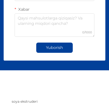
Xabar
0/1000
Yuborish
soya ekstruderi