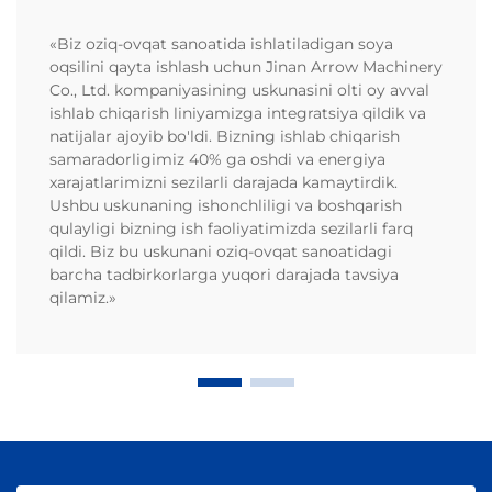
«Biz oziq-ovqat sanoatida ishlatiladigan soya
oqsilini qayta ishlash uchun Jinan Arrow Machinery
Co., Ltd. kompaniyasining uskunasini olti oy avval
ishlab chiqarish liniyamizga integratsiya qildik va
natijalar ajoyib bo'ldi. Bizning ishlab chiqarish
samaradorligimiz 40% ga oshdi va energiya
xarajatlarimizni sezilarli darajada kamaytirdik.
Ushbu uskunaning ishonchliligi va boshqarish
qulayligi bizning ish faoliyatimizda sezilarli farq
qildi. Biz bu uskunani oziq-ovqat sanoatidagi
barcha tadbirkorlarga yuqori darajada tavsiya
qilamiz.»