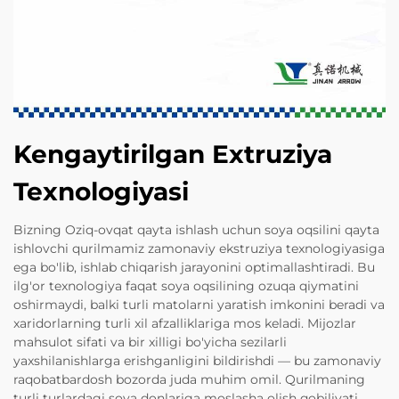
Kengaytirilgan Extruziya
Texnologiyasi
Bizning Oziq-ovqat qayta ishlash uchun soya oqsilini qayta
ishlovchi qurilmamiz zamonaviy ekstruziya texnologiyasiga
ega bo'lib, ishlab chiqarish jarayonini optimallashtiradi. Bu
ilg'or texnologiya faqat soya oqsilining ozuqa qiymatini
oshirmaydi, balki turli matolarni yaratish imkonini beradi va
xaridorlarning turli xil afzalliklariga mos keladi. Mijozlar
mahsulot sifati va bir xilligi bo'yicha sezilarli
yaxshilanishlarga erishganligini bildirishdi — bu zamonaviy
raqobatbardosh bozorda juda muhim omil. Qurilmaning
turli turlardagi soya donlariga moslasha olish qobiliyati