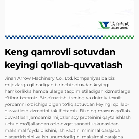
Keng qamrovli sotuvdan
keyingi qo'llab-quvvatlash
Jinan Arrow Machinery Co., Ltd. kompaniyasida biz
mijozlarga qilinadigan birinchi sotuvdan keyingi
hamkorlikka hamda ularga taqdim etiladigan xizmatlarga
e'tibor beramiz. Biz o'rnatish, trening va doimiy texnik
yordamni o'z ichiga olgan to'liq sotuvdan keyingi qo'llab-
quvvatlash xizmatini taklif etamiz. Bizning maxsus qo'llab-
quvvatlash jamoamiz mijozlar soy proteinini qayta ishlash
uchun mo'ljallangan oziq-ovqat sanoati uskunasidan
maksimal foyda olishini, ish vaqtini minimal darajada
qisqartirishini va ish unumdorligini maksimal darajada