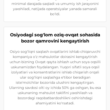
minimal darajada saqladi va umumiy ish jarayonini
yaxshiladi, natijada operatsiyalar yanada samarali
bo'ldi.
Osiyodagi sog'lom oziq-ovqat sohasida
bozor qamrovini kengaytirish
Osiyo sog'liqni saqlash ovqatlarini ishlab chiqaruvchi
kompaniya o'z mahsulotlar doirasini kengaytirish
uchun bizning Ovqat qayta ishlash uchun soya oqsilli
uskunamizdan foydalangan. Yuqori sifatli soya oqsil
izolyatlari va konsentratlarini ishlab chiqarish orqali
ular sog'liqni saqlashga e'tibor beradigan
iste'molchilar bozorida ulushini kengaytirgan.
Ularning savdosi olti oy ichida 50% ga oshgan, bu esa
uskunaning mahsulot taklifini yaxshilash va
bozordagi raqobatbardoshlikni oshirishdagi
ahamiyatini ko'rsatadi.