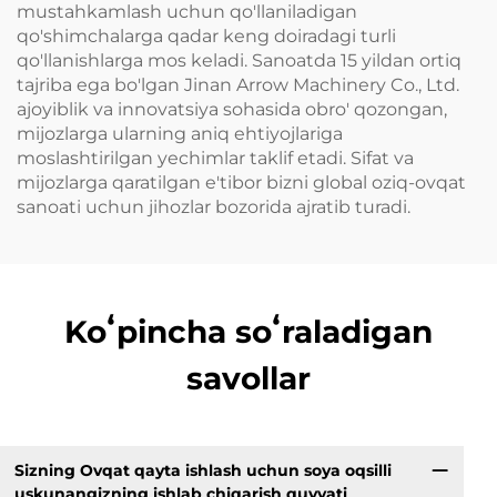
mustahkamlash uchun qo'llaniladigan
qo'shimchalarga qadar keng doiradagi turli
qo'llanishlarga mos keladi. Sanoatda 15 yildan ortiq
tajriba ega bo'lgan Jinan Arrow Machinery Co., Ltd.
ajoyiblik va innovatsiya sohasida obro' qozongan,
mijozlarga ularning aniq ehtiyojlariga
moslashtirilgan yechimlar taklif etadi. Sifat va
mijozlarga qaratilgan e'tibor bizni global oziq-ovqat
sanoati uchun jihozlar bozorida ajratib turadi.
Koʻpincha soʻraladigan
savollar
Sizning Ovqat qayta ishlash uchun soya oqsilli
uskunangizning ishlab chiqarish quvvati