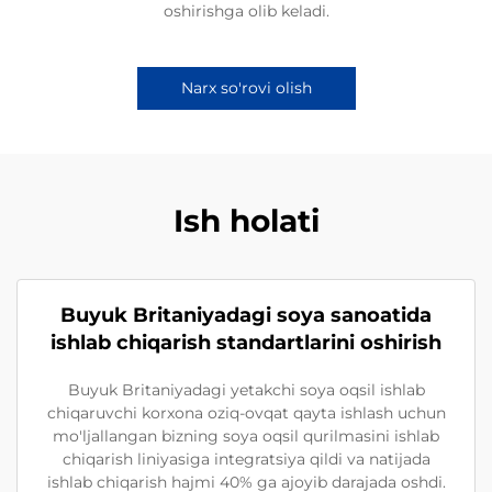
oshirishga olib keladi.
Narx so'rovi olish
Ish holati
Buyuk Britaniyadagi soya sanoatida
ishlab chiqarish standartlarini oshirish
Buyuk Britaniyadagi yetakchi soya oqsil ishlab
chiqaruvchi korxona oziq-ovqat qayta ishlash uchun
mo'ljallangan bizning soya oqsil qurilmasini ishlab
chiqarish liniyasiga integratsiya qildi va natijada
ishlab chiqarish hajmi 40% ga ajoyib darajada oshdi.