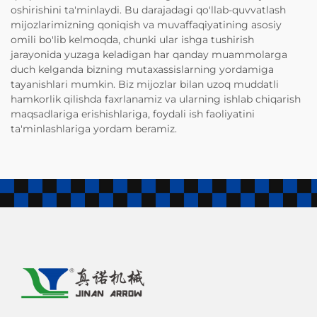
oshirishini ta'minlaydi. Bu darajadagi qo'llab-quvvatlash
mijozlarimizning qoniqish va muvaffaqiyatining asosiy
omili bo'lib kelmoqda, chunki ular ishga tushirish
jarayonida yuzaga keladigan har qanday muammolarga
duch kelganda bizning mutaxassislarning yordamiga
tayanishlari mumkin. Biz mijozlar bilan uzoq muddatli
hamkorlik qilishda faxrlanamiz va ularning ishlab chiqarish
maqsadlariga erishishlariga, foydali ish faoliyatini
ta'minlashlariga yordam beramiz.