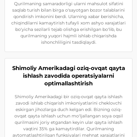
Qurilmaning samaradorligi ularni mahsulot sifatini
saqlab turish bilan birga o'sayotgan bozor talablarini
qondirish imkonini berdi. Ularning xabar berishicha,
chiqindilarni kamaytirish tufayli xom ashyo xarajatlari
bo'yicha sezilarli tejab olishga erishilgan bo'lib, bu
qurilmaning yuqori hajmli ishlab chiqarishda
ishonchliligini tasdiqlaydi.
Shimoliy Amerikadagi oziq-ovqat qayta
ishlash zavodida operatsiyalarni
optimallashtirish
Shimoliy Amerikadagi bir oziq-ovqat qayta ishlash
zavodi ishlab chiqarish imkoniyatlarini cheklovchi
eskirgan jihozlarga duch kelgan edi. Bizning oziq-
ovqat qayta ishlash uchun mo'ljallangan soya oqsil
qurilmasini joriy etgandan keyin ular qayta ishlash
vaqtini 35% ga kamaytirdilar. Qurilmaning
avtomatlashtirilgan funksiyalari mehnat xarajatlarini