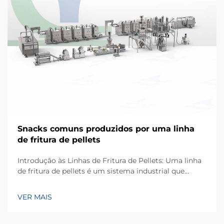
Snacks comuns produzidos por uma linha
de fritura de pellets
Introdução às Linhas de Fritura de Pellets: Uma linha
de fritura de pellets é um sistema industrial que
transforma matérias-primas à base de amido em
snacks crocantes e expandidos por meio de extrusão
VER MAIS
contínua e fritura. Ao contrário da fritura tradicional
em lotes, este processo automatizado...