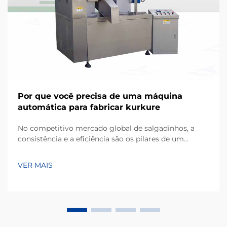
Por que você precisa de uma máquina
automática para fabricar kurkure
No competitivo mercado global de salgadinhos, a
consistência e a eficiência são os pilares de um
negócio bem-sucedido de fabricação. Kurkure, um
popular tipo de salgadinho extrusado à base de milho,
VER MAIS
conhecido por sua forma irregular única e textura
crocante, exige equipamentos especializados...