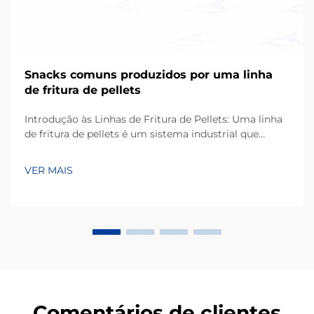
Snacks comuns produzidos por uma linha
de fritura de pellets
Introdução às Linhas de Fritura de Pellets: Uma linha
de fritura de pellets é um sistema industrial que
transforma matérias-primas à base de amido em
snacks crocantes e expandidos por meio de extrusão
VER MAIS
contínua e fritura. Ao contrário da fritura tradicional
em lotes, este processo automatizado...
Comentários de clientes