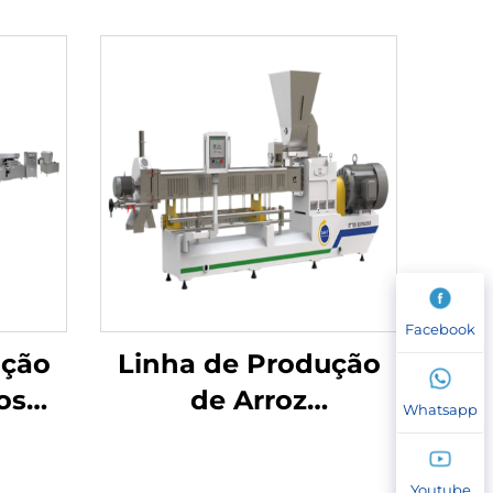
Facebook
ução
Linha de Produção
os
de Arroz
Whatsapp
Enriquecido, Arroz
Instantâneo e Arroz
Youtube