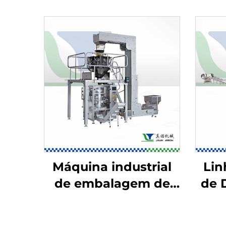
Máquina industrial
Lin
de embalagem de
de D
alimentos