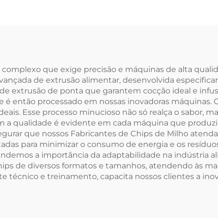
complexo que exige precisão e máquinas de alta qualida
vançada de extrusão alimentar, desenvolvida especifica
s de extrusão de ponta que garantem cocção ideal e infu
ue é então processado em nossas inovadoras máquinas. O
ideais. Esse processo minucioso não só realça o sabor, 
om a qualidade é evidente em cada máquina que produz
segurar que nossos Fabricantes de Chips de Milho atend
etadas para minimizar o consumo de energia e os resíd
endemos a importância da adaptabilidade na indústria a
chips de diversos formatos e tamanhos, atendendo às mai
te técnico e treinamento, capacita nossos clientes a in