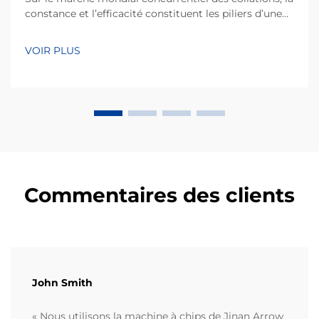
constance et l’efficacité constituent les piliers d’une
entreprise de fabrication performante. Kurkure, un
type populaire de collation à base de maïs extrudé,
VOIR PLUS
réputé pour sa forme irrégulière unique et sa texture
croustillante, nécessite des p...
Commentaires des clients
John Smith
« Nous utilisons la machine à chips de Jinan Arrow