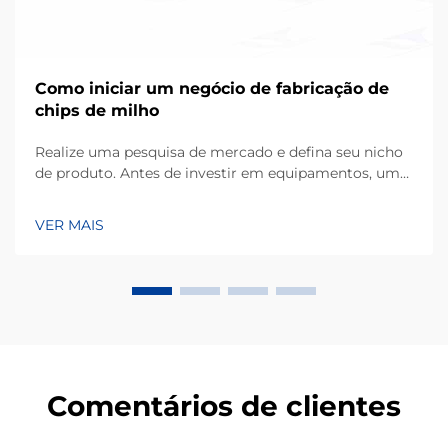
Como iniciar um negócio de fabricação de
chips de milho
Realize uma pesquisa de mercado e defina seu nicho
de produto. Antes de investir em equipamentos, um
empreendimento bem-sucedido começa com uma
compreensão detalhada das preferências dos
VER MAIS
consumidores locais. Os chips de milho, produzidos
principalmente a partir de farinha de milho ou masa,
ocupam uma grande parcela de...
Comentários de clientes