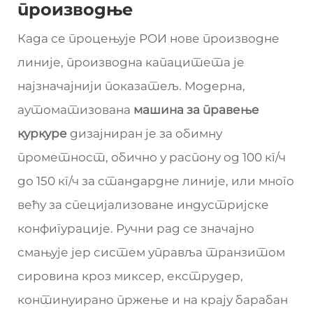
производње
Када се процењује РОИ нове производне
линије, производна капацитета је
најзначајнији показатељ. Модерна,
аутоматизована
машина за правење
куркуре
дизајниран је за обимну
прометност, обично у распону од 100 кг/ч
до 150 кг/ч за стандардне линије, или много
већу за специјализоване индустријске
конфигурације. Ручни рад се значајно
смањује јер систем управља транзитом
сировина кроз миксер, екструдер,
континуирано пржење и на крају барабан