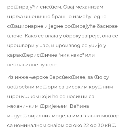
ротирајући систем. Овај механизам
трља пшенично брашно између једне
стационарне и једне ротирајуће баснове
плоче. Како се влага у оброку загреје, она се
претвори у пар, и производ се упије у
карактеристичне "ник накс" или
неправилне куколе.
Из инжењерске перспективе, за то су
потребни мотори са високим крутним
тренутком који ће се носити са
механичким тријењем. Већина
индустријалних модела има главни мотор
са номиналном снагом од око 22 до 30 кВт.