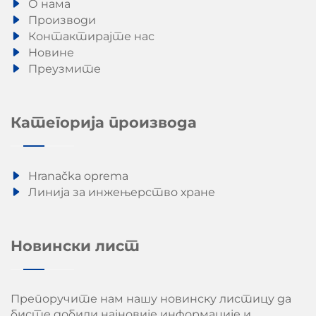
О нама
Производи
Контактирајте нас
Новине
Преузмите
Категорија производа
Hranačka oprema
Линија за инжењерство хране
Новински лист
Препоручите нам нашу новинску листицу да
бисте добили најновије информације и