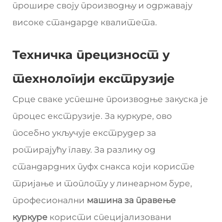
прошире своју производњу и одржавају
високе стандарде квалитета.
Техничка прецизност у
технологији екструзије
Срце сваке успешне производње закуска је
процес екструзије. За куркуре, ово
посебно укључује екструдер за
ротирајућу главу. За разлику од
стандардних пуфх снакса који користе
тријање и топлоту у линеарном буре,
професионални
машина за правење
куркуре
користи специјализовани