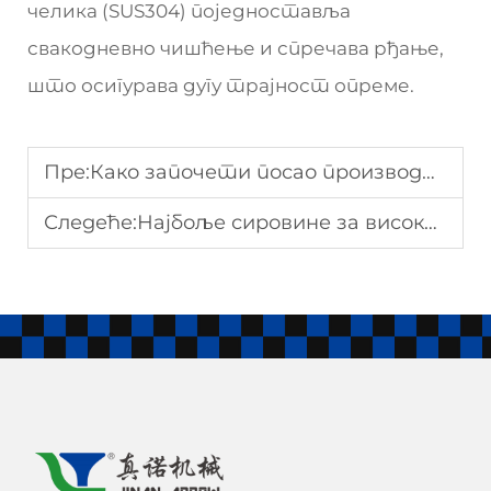
челика (SUS304) поједноставља
свакодневно чишћење и спречава рђање,
што осигурава дугу трајност опреме.
Пре:
Како започети посао производње кукурузних чипова
Следеће:
Најбоље сировине за висококвалитетну машину за пироге од пиринца