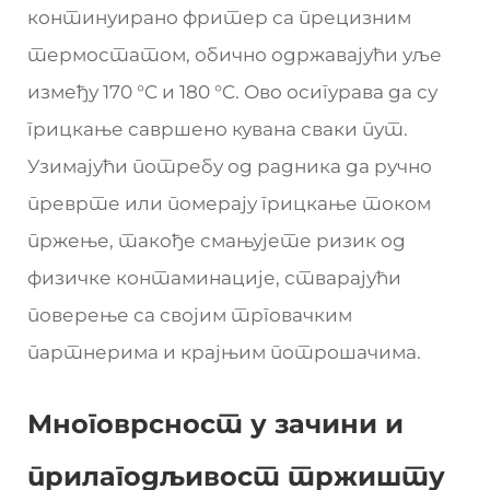
континуирано фритер са прецизним
термостатом, обично одржавајући уље
између 170 °C и 180 °C. Ово осигурава да су
грицкање савршено кувана сваки пут.
Узимајући потребу од радника да ручно
преврте или померају грицкање током
пржење, такође смањујете ризик од
физичке контаминације, стварајући
поверење са својим трговачким
партнерима и крајњим потрошачима.
Многоврсност у зачини и
прилагодљивост тржишту