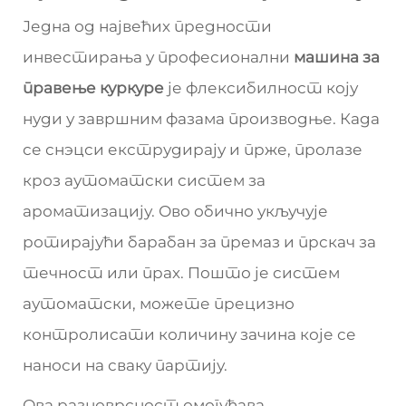
Једна од највећих предности
инвестирања у професионални
машина за
правење куркуре
је флексибилност коју
нуди у завршним фазама производње. Када
се снэцси екструдирају и прже, пролазе
кроз аутоматски систем за
ароматизацију. Ово обично укључује
ротирајући барабан за премаз и прскач за
течност или прах. Пошто је систем
аутоматски, можете прецизно
контролисати количину зачина које се
наноси на сваку партију.
Ова разноврсност омогућава