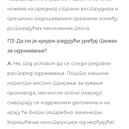
ножева на предњој страни екструдера и
прецизно подешавањем празнине између
ротирајућих месинжних плоча.
П3: Да ли је кукуре-радујући уређај тежак
за одржавање?
А:
Не, под условом да се следи редовни
распоред одржавања. Пошто машина
користи високо тријање за кување
производа, месинске плоче (марију)
сматрају се издрженим деловима и на
крају ће бити потребно заменити.
Коришћење конструкције од нерђајућег