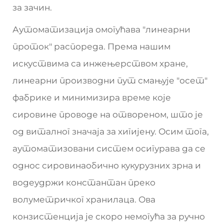
за зачин.
Аутоматизација омогућава "линеарни
проток" распореда. Према нашим
искуствима са инжењерством хране,
линеарни производни пут смањује "осет"
фабрике и минимизира време које
сировине проводе на отвореном, што је
од виталног значаја за хигијену. Осим тога,
аутоматизовани систем осигурава да се
однос сировинаобично кукурузних зрна и
водеудржи константан преко
волуметричког хранилаца. Ова
конзистенција је скоро немогућа за ручно