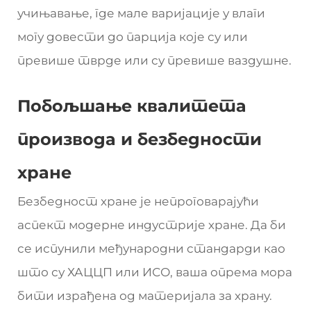
учињавање, где мале варијације у влаги
могу довести до парција које су или
превише тврде или су превише ваздушне.
Побољшање квалитета
производа и безбедности
хране
Безбедност хране је непроговарајући
аспект модерне индустрије хране. Да би
се испунили међународни стандарди као
што су ХАЦЦП или ИСО, ваша опрема мора
бити израђена од материјала за храну.