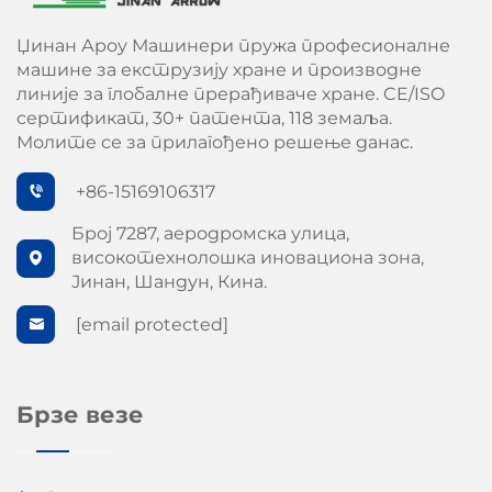
Џинан Ароу Машинери пружа професионалне
машине за екструзију хране и производне
линије за глобалне прерађиваче хране. CE/ISO
сертификат, 30+ патента, 118 земаља.
Молите се за прилагођено решење данас.
+86-15169106317
Број 7287, аеродромска улица,
високотехнолошка иновациона зона,
Јинан, Шандун, Кина.
[email protected]
Брзе везе