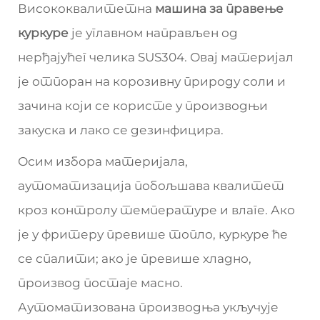
Висококвалитетна
машина за правење
куркуре
је углавном направљен од
нерђајућег челика SUS304. Овај материјал
је отпоран на корозивну природу соли и
зачина који се користе у производњи
закуска и лако се дезинфицира.
Осим избора материјала,
аутоматизација побољшава квалитет
кроз контролу температуре и влаге. Ако
је у фритеру превише топло, куркуре ће
се спалити; ако је превише хладно,
производ постаје масно.
Аутоматизована производња укључује