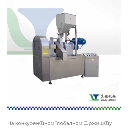
На конкурентном глобалном тржишту