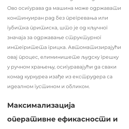
Ово осигурава да машина може одржавати
континуиран рад без прегревања или
губитка притиска, што је од кључног
значаја за одржавање структурног
интегритета грицка. Автоматизирајући
овај процес, елиминишете људску грешку
у ручном храњењу, осигуравајући да сваки
комад куркуреа изађе из екструдера са
идеалном густином и обликом.
Максимализација
оперативне ефикасности и