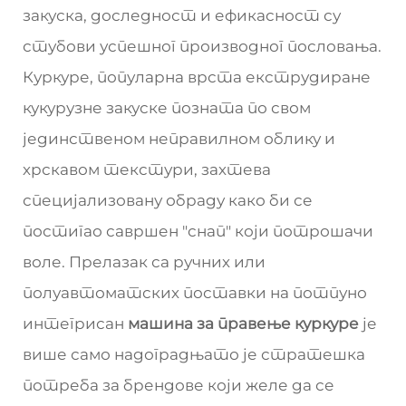
закуска, доследност и ефикасност су
стубови успешног производног пословања.
Куркуре, популарна врста екструдиране
кукурузне закуске позната по свом
јединственом неправилном облику и
хрскавом текстури, захтева
специјализовану обраду како би се
постигао савршен "снап" који потрошачи
воле. Прелазак са ручних или
полуавтоматских поставки на потпуно
интегрисан
машина за правење куркуре
је
више само надоградњато је стратешка
потреба за брендове који желе да се