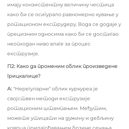
имају конзистентну величину честица
како би се осигурало равномерно кување у
ротационом екструдеру. Вода се додаје у
прецизним односима како би се достигао
неопходан ниво влаге за процес
екструзије.
П2: Како да променим облик произведене
грицкалице?
А:
"Нерегуларни" облик куркуреа је
својствен методи екструзије
ротационим штампањем. Међутим,
можете утицати на дужину и дебљину
коврца прилагођавањем брзине сечања