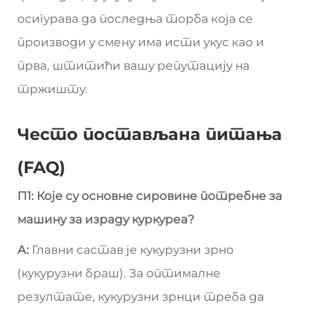
осигурава да последња торба која се
производи у смену има исти укус као и
прва, штитићи вашу репутацију на
тржишту.
Често постављана питања
(FAQ)
П1: Које су основне сировине потребне за
машину за израду куркуреа?
А:
Главни састав је кукурузни зрно
(кукурузни браш). За оптималне
резултате, кукурузни зрнци треба да