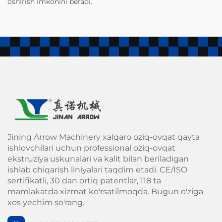
oshirish imkonini beradi.
Jining Arrow Machinery xalqaro oziq-ovqat qayta
ishlovchilari uchun professional oziq-ovqat
ekstruziya uskunalari va kalit bilan beriladigan
ishlab chiqarish liniyalari taqdim etadi. CE/ISO
sertifikatli, 30 dan ortiq patentlar, 118 ta
mamlakatda xizmat ko'rsatilmoqda. Bugun o'ziga
xos yechim so'rang.