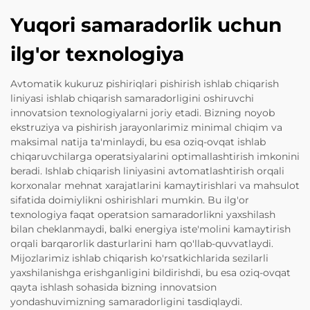
Yuqori samaradorlik uchun
ilg'or texnologiya
Avtomatik kukuruz pishiriqlari pishirish ishlab chiqarish
liniyasi ishlab chiqarish samaradorligini oshiruvchi
innovatsion texnologiyalarni joriy etadi. Bizning noyob
ekstruziya va pishirish jarayonlarimiz minimal chiqim va
maksimal natija ta'minlaydi, bu esa oziq-ovqat ishlab
chiqaruvchilarga operatsiyalarini optimallashtirish imkonini
beradi. Ishlab chiqarish liniyasini avtomatlashtirish orqali
korxonalar mehnat xarajatlarini kamaytirishlari va mahsulot
sifatida doimiylikni oshirishlari mumkin. Bu ilg'or
texnologiya faqat operatsion samaradorlikni yaxshilash
bilan cheklanmaydi, balki energiya iste'molini kamaytirish
orqali barqarorlik dasturlarini ham qo'llab-quvvatlaydi.
Mijozlarimiz ishlab chiqarish ko'rsatkichlarida sezilarli
yaxshilanishga erishganligini bildirishdi, bu esa oziq-ovqat
qayta ishlash sohasida bizning innovatsion
yondashuvimizning samaradorligini tasdiqlaydi.