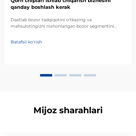
Qorn chiplari ishlab chiqarish biznesini
qanday boshlash kerak
Dastlab bozor tadqiqotini o'tkazing va
mahsulotingizni nishonlangan bozor segmentini
aniqlang. Dasturli ta'minotga sarmoya kiritishdan
oldin, muvaffaqiyatli tadbirkorlik loyihasi mahalliy
Batafsil ko'rish
iste'molchilarning afzalliklarini chuqur tushunishdan
boshlanadi. Qorn chiplari asosan qorn unidan yoki
masa dan tayyorlanadi va ... ularga ulg'urish bozorida
katta ulushni egallaydi.
Mijoz sharahlari