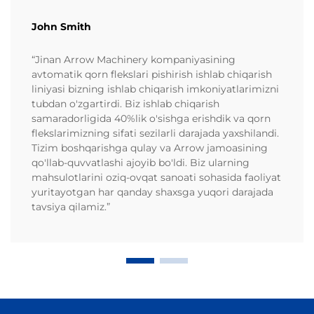
John Smith
“Jinan Arrow Machinery kompaniyasining
avtomatik qorn flekslari pishirish ishlab chiqarish
liniyasi bizning ishlab chiqarish imkoniyatlarimizni
tubdan o'zgartirdi. Biz ishlab chiqarish
samaradorligida 40%lik o'sishga erishdik va qorn
flekslarimizning sifati sezilarli darajada yaxshilandi.
Tizim boshqarishga qulay va Arrow jamoasining
qo'llab-quvvatlashi ajoyib bo'ldi. Biz ularning
mahsulotlarini oziq-ovqat sanoati sohasida faoliyat
yuritayotgan har qanday shaxsga yuqori darajada
tavsiya qilamiz.”