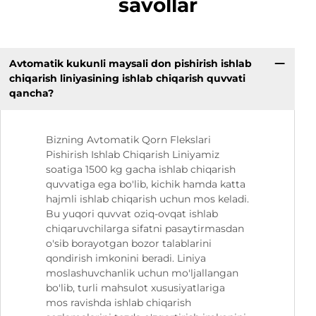
savollar
Avtomatik kukunli maysali don pishirish ishlab
chiqarish liniyasining ishlab chiqarish quvvati
qancha?
Bizning Avtomatik Qorn Flekslari
Pishirish Ishlab Chiqarish Liniyamiz
soatiga 1500 kg gacha ishlab chiqarish
quvvatiga ega bo'lib, kichik hamda katta
hajmli ishlab chiqarish uchun mos keladi.
Bu yuqori quvvat oziq-ovqat ishlab
chiqaruvchilarga sifatni pasaytirmasdan
o'sib borayotgan bozor talablarini
qondirish imkonini beradi. Liniya
moslashuvchanlik uchun mo'ljallangan
bo'lib, turli mahsulot xususiyatlariga
mos ravishda ishlab chiqarish