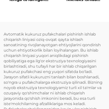
o'zgina ovqatlar ishlab
chiqarish liniyasi
chiqarish liniyasi
Avtomatik kukuruz pufakchalari pishirish ishlab
chiqarish liniyasi oziq-ovqat qayta ishlash
sanoatining rivojlanayotgan ehtiyojlarini qondirish
uchun ehtiyotkorlik bilan loyihalangan. Bu ishlab
chiqarish liniyasi yuqori aniqlikdagi pishirish
qobiliyatiga ega ilg'or ekstruziya texnologiyasini
birlashtiradi, shu tufayli har bir ishlab chiqarilgan
kukuruz pufakchasi eng yuqori sifatda bo'ladi.
Jarayon sifatli kukuruzni tanlash bilan boshlanadi,
so'ngra u pufakchalarga ekstruziya qilinadi. Bizning
noyob ekstruziya texnologiyamiz turli xil ta'mlar va
ozuqaviy qo'shimchalar ni ishlab chiqarish
jarayonida qo'shish imkonini beradi, bu esa turli
iste'molchilarning afzalliklariga mos keladi.