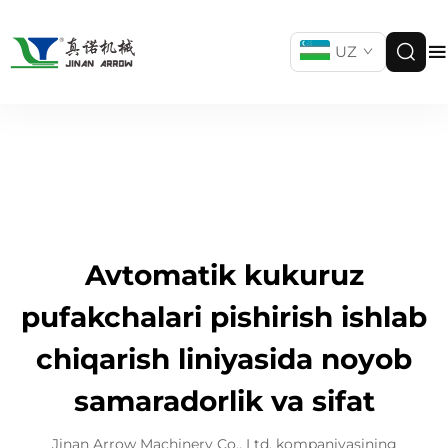
UZ
Avtomatik kukuruz
pufakchalari pishirish ishlab
chiqarish liniyasida noyob
samaradorlik va sifat
Jinan Arrow Machinery Co., Ltd. kompaniyasining