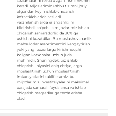
sozlamalarini tezda o'zgartirish imkonini
beradi. Mijozlarimiz ushbu tizimni joriy
etgandan keyin ishlab chiqarish
ko'rsatkichlarida sezilarli
yaxshilanishlarga erishganligini
bildirishdi; ko'pchilik mijozlarimiz ishlab
chiqarish samaradorligida 30% ga
oshishni kuzatdilar. Bu moslashuvchanlik
mahsulotlar assortimentini kengaytirish
yoki yangi bozorlarga kirishmoqchi
bo'lgan korxonalar uchun juda
muhimdir. Shuningdek, biz ishlab
chiqarish liniyasini aniq ehtiyojlarga
moslashtirish uchun moslashtirish
imkoniyatlarini taklif etamiz; bu
mijozlarimiz investitsiyalarini maksimal
darajada samarali foydalansa va ishlab
chiqarish maqsadlariga tezda erisha
oladi.