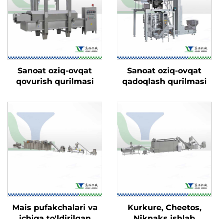
Sanoat oziq-ovqat
Sanoat oziq-ovqat
qovurish qurilmasi
qadoqlash qurilmasi
Mais pufakchalari va
Kurkure, Cheetos,
ichiga to'ldirilgan
Niknaks ishlab