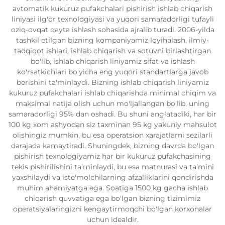
avtomatik kukuruz pufakchalari pishirish ishlab chiqarish
liniyasi ilg'or texnologiyasi va yuqori samaradorligi tufayli
oziq-ovqat qayta ishlash sohasida ajralib turadi. 2006-yilda
tashkil etilgan bizning kompaniyamiz loyihalash, ilmiy-
tadqiqot ishlari, ishlab chiqarish va sotuvni birlashtirgan
bo'lib, ishlab chiqarish liniyamiz sifat va ishlash
ko'rsatkichlari bo'yicha eng yuqori standartlarga javob
berishini ta'minlaydi. Bizning ishlab chiqarish liniyamiz
kukuruz pufakchalari ishlab chiqarishda minimal chiqim va
maksimal natija olish uchun mo'ljallangan bo'lib, uning
samaradorligi 95% dan oshadi. Bu shuni anglatadiki, har bir
100 kg xom ashyodan siz taxminan 95 kg yakuniy mahsulot
olishingiz mumkin, bu esa operatsion xarajatlarni sezilarli
darajada kamaytiradi. Shuningdek, bizning davrda bo'lgan
pishirish texnologiyamiz har bir kukuruz pufakchasining
tekis pishirilishini ta'minlaydi, bu esa matnurasi va ta'mini
yaxshilaydi va iste'molchilarning afzalliklarini qondirishda
muhim ahamiyatga ega. Soatiga 1500 kg gacha ishlab
chiqarish quvvatiga ega bo'lgan bizning tizimimiz
operatsiyalaringizni kengaytirmoqchi bo'lgan korxonalar
uchun idealdir.