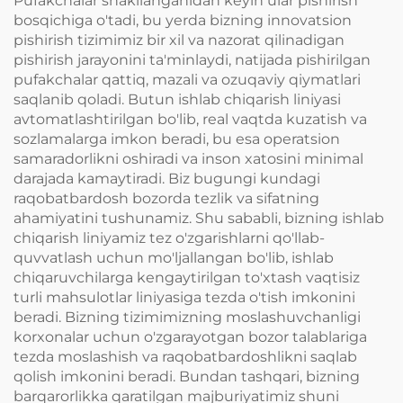
Pufakchalar shakllanganidan keyin ular pishirish
bosqichiga o'tadi, bu yerda bizning innovatsion
pishirish tizimimiz bir xil va nazorat qilinadigan
pishirish jarayonini ta'minlaydi, natijada pishirilgan
pufakchalar qattiq, mazali va ozuqaviy qiymatlari
saqlanib qoladi. Butun ishlab chiqarish liniyasi
avtomatlashtirilgan bo'lib, real vaqtda kuzatish va
sozlamalarga imkon beradi, bu esa operatsion
samaradorlikni oshiradi va inson xatosini minimal
darajada kamaytiradi. Biz bugungi kundagi
raqobatbardosh bozorda tezlik va sifatning
ahamiyatini tushunamiz. Shu sababli, bizning ishlab
chiqarish liniyamiz tez o'zgarishlarni qo'llab-
quvvatlash uchun mo'ljallangan bo'lib, ishlab
chiqaruvchilarga kengaytirilgan to'xtash vaqtisiz
turli mahsulotlar liniyasiga tezda o'tish imkonini
beradi. Bizning tizimimizning moslashuvchanligi
korxonalar uchun o'zgarayotgan bozor talablariga
tezda moslashish va raqobatbardoshlikni saqlab
qolish imkonini beradi. Bundan tashqari, bizning
barqarorlikka qaratilgan majburiyatimiz shuni