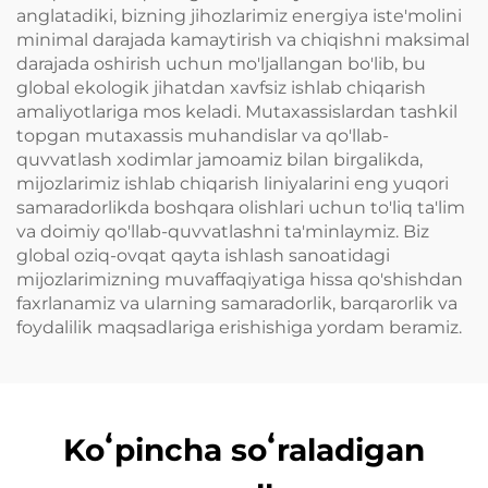
anglatadiki, bizning jihozlarimiz energiya iste'molini
minimal darajada kamaytirish va chiqishni maksimal
darajada oshirish uchun mo'ljallangan bo'lib, bu
global ekologik jihatdan xavfsiz ishlab chiqarish
amaliyotlariga mos keladi. Mutaxassislardan tashkil
topgan mutaxassis muhandislar va qo'llab-
quvvatlash xodimlar jamoamiz bilan birgalikda,
mijozlarimiz ishlab chiqarish liniyalarini eng yuqori
samaradorlikda boshqara olishlari uchun to'liq ta'lim
va doimiy qo'llab-quvvatlashni ta'minlaymiz. Biz
global oziq-ovqat qayta ishlash sanoatidagi
mijozlarimizning muvaffaqiyatiga hissa qo'shishdan
faxrlanamiz va ularning samaradorlik, barqarorlik va
foydalilik maqsadlariga erishishiga yordam beramiz.
Koʻpincha soʻraladigan