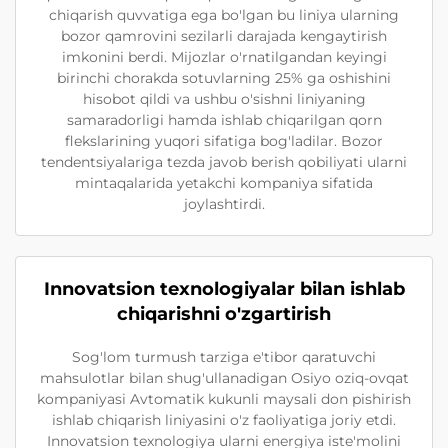
chiqarish quvvatiga ega bo'lgan bu liniya ularning
bozor qamrovini sezilarli darajada kengaytirish
imkonini berdi. Mijozlar o'rnatilgandan keyingi
birinchi chorakda sotuvlarning 25% ga oshishini
hisobot qildi va ushbu o'sishni liniyaning
samaradorligi hamda ishlab chiqarilgan qorn
flekslarining yuqori sifatiga bog'ladilar. Bozor
tendentsiyalariga tezda javob berish qobiliyati ularni
mintaqalarida yetakchi kompaniya sifatida
joylashtirdi.
Innovatsion texnologiyalar bilan ishlab
chiqarishni o'zgartirish
Sog'lom turmush tarziga e'tibor qaratuvchi
mahsulotlar bilan shug'ullanadigan Osiyo oziq-ovqat
kompaniyasi Avtomatik kukunli maysali don pishirish
ishlab chiqarish liniyasini o'z faoliyatiga joriy etdi.
Innovatsion texnologiya ularni energiya iste'molini