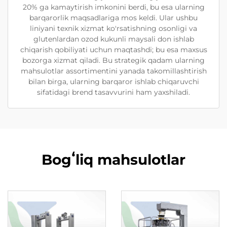
20% ga kamaytirish imkonini berdi, bu esa ularning
barqarorlik maqsadlariga mos keldi. Ular ushbu
liniyani texnik xizmat ko'rsatishning osonligi va
glutenlardan ozod kukunli maysali don ishlab
chiqarish qobiliyati uchun maqtashdi; bu esa maxsus
bozorga xizmat qiladi. Bu strategik qadam ularning
mahsulotlar assortimentini yanada takomillashtirish
bilan birga, ularning barqaror ishlab chiqaruvchi
sifatidagi brend tasavvurini ham yaxshiladi.
Bogʻliq mahsulotlar