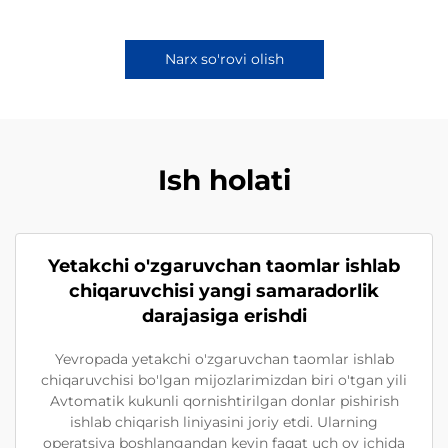
Narx so'rovi olish
Ish holati
Yetakchi o'zgaruvchan taomlar ishlab
chiqaruvchisi yangi samaradorlik
darajasiga erishdi
Yevropada yetakchi o'zgaruvchan taomlar ishlab
chiqaruvchisi bo'lgan mijozlarimizdan biri o'tgan yili
Avtomatik kukunli qornishtirilgan donlar pishirish
ishlab chiqarish liniyasini joriy etdi. Ularning
operatsiya boshlangandan keyin faqat uch oy ichida