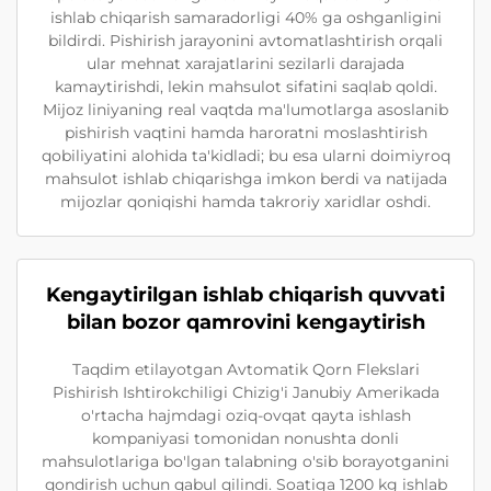
ishlab chiqarish samaradorligi 40% ga oshganligini
bildirdi. Pishirish jarayonini avtomatlashtirish orqali
ular mehnat xarajatlarini sezilarli darajada
kamaytirishdi, lekin mahsulot sifatini saqlab qoldi.
Mijoz liniyaning real vaqtda ma'lumotlarga asoslanib
pishirish vaqtini hamda haroratni moslashtirish
qobiliyatini alohida ta'kidladi; bu esa ularni doimiyroq
mahsulot ishlab chiqarishga imkon berdi va natijada
mijozlar qoniqishi hamda takroriy xaridlar oshdi.
Kengaytirilgan ishlab chiqarish quvvati
bilan bozor qamrovini kengaytirish
Taqdim etilayotgan Avtomatik Qorn Flekslari
Pishirish Ishtirokchiligi Chizig'i Janubiy Amerikada
o'rtacha hajmdagi oziq-ovqat qayta ishlash
kompaniyasi tomonidan nonushta donli
mahsulotlariga bo'lgan talabning o'sib borayotganini
qondirish uchun qabul qilindi. Soatiga 1200 kg ishlab