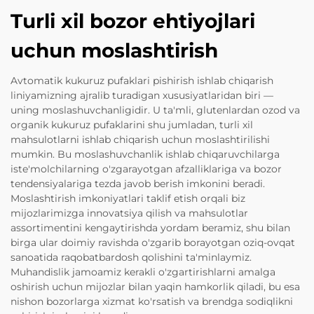
Turli xil bozor ehtiyojlari
uchun moslashtirish
Avtomatik kukuruz pufaklari pishirish ishlab chiqarish
liniyamizning ajralib turadigan xususiyatlaridan biri —
uning moslashuvchanligidir. U ta'mli, glutenlardan ozod va
organik kukuruz pufaklarini shu jumladan, turli xil
mahsulotlarni ishlab chiqarish uchun moslashtirilishi
mumkin. Bu moslashuvchanlik ishlab chiqaruvchilarga
iste'molchilarning o'zgarayotgan afzalliklariga va bozor
tendensiyalariga tezda javob berish imkonini beradi.
Moslashtirish imkoniyatlari taklif etish orqali biz
mijozlarimizga innovatsiya qilish va mahsulotlar
assortimentini kengaytirishda yordam beramiz, shu bilan
birga ular doimiy ravishda o'zgarib borayotgan oziq-ovqat
sanoatida raqobatbardosh qolishini ta'minlaymiz.
Muhandislik jamoamiz kerakli o'zgartirishlarni amalga
oshirish uchun mijozlar bilan yaqin hamkorlik qiladi, bu esa
nishon bozorlarga xizmat ko'rsatish va brendga sodiqlikni