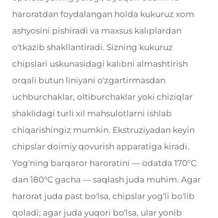
haroratdan foydalangan holda kukuruz xom
ashyosini pishiradi va maxsus kalıplardan
o'tkazib shakllantiradi. Sizning kukuruz
chipslari uskunasidagi kalıbni almashtirish
orqali butun liniyani o'zgartirmasdan
uchburchaklar, oltiburchaklar yoki chiziqlar
shaklidagi turli xil mahsulotlarni ishlab
chiqarishingiz mumkin. Ekstruziyadan keyin
chipslar doimiy qovurish apparatiga kiradi.
Yog'ning barqaror haroratini — odatda 170°C
dan 180°C gacha — saqlash juda muhim. Agar
harorat juda past bo'lsa, chipslar yog'li bo'lib
qoladi; agar juda yuqori bo'lsa, ular yonib