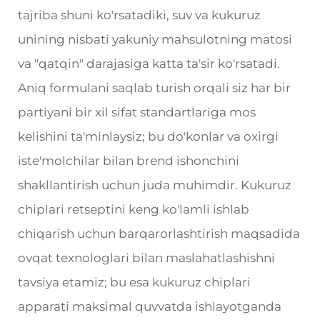
tajriba shuni ko'rsatadiki, suv va kukuruz
unining nisbati yakuniy mahsulotning matosi
va "qatqin" darajasiga katta ta'sir ko'rsatadi.
Aniq formulani saqlab turish orqali siz har bir
partiyani bir xil sifat standartlariga mos
kelishini ta'minlaysiz; bu do'konlar va oxirgi
iste'molchilar bilan brend ishonchini
shakllantirish uchun juda muhimdir. Kukuruz
chiplari retseptini keng ko'lamli ishlab
chiqarish uchun barqarorlashtirish maqsadida
ovqat texnologlari bilan maslahatlashishni
tavsiya etamiz; bu esa kukuruz chiplari
apparati maksimal quvvatda ishlayotganda