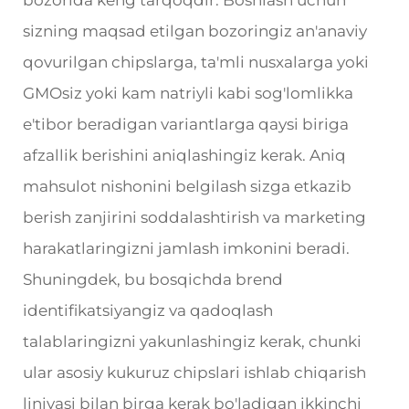
sizning maqsad etilgan bozoringiz an'anaviy
qovurilgan chipslarga, ta'mli nusxalarga yoki
GMOsiz yoki kam natriyli kabi sog'lomlikka
e'tibor beradigan variantlarga qaysi biriga
afzallik berishini aniqlashingiz kerak. Aniq
mahsulot nishonini belgilash sizga etkazib
berish zanjirini soddalashtirish va marketing
harakatlaringizni jamlash imkonini beradi.
Shuningdek, bu bosqichda brend
identifikatsiyangiz va qadoqlash
talablaringizni yakunlashingiz kerak, chunki
ular asosiy kukuruz chipslari ishlab chiqarish
liniyasi bilan birga kerak bo'ladigan ikkinchi