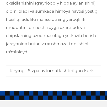
oksidlanishini (g'ayrioddiy hidga aylanishini)
oldini oladi va sumkada himoya havosi yostig'i
hosil qiladi. Bu mahsulotning yaroqlilik
muddatini bir necha oyga uzartiradi va
chipslarning uzoq masofaga yetkazib berish
jarayonida butun va xushmazali qolishini
ta'minlaydi.
Keyingi :
Sizga avtomatlashtirilgan kurkure ishlab chiqarish apparati nima uchun kerak?