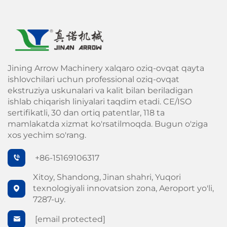
Jining Arrow Machinery xalqaro oziq-ovqat qayta
ishlovchilari uchun professional oziq-ovqat
ekstruziya uskunalari va kalit bilan beriladigan
ishlab chiqarish liniyalari taqdim etadi. CE/ISO
sertifikatli, 30 dan ortiq patentlar, 118 ta
mamlakatda xizmat ko'rsatilmoqda. Bugun o'ziga
xos yechim so'rang.
+86-15169106317
Xitoy, Shandong, Jinan shahri, Yuqori
texnologiyali innovatsion zona, Aeroport yo'li,
7287-uy.
[email protected]