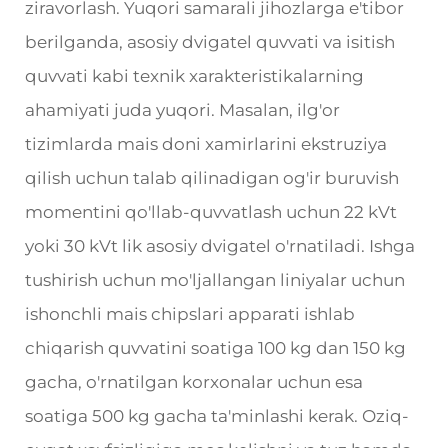
ziravorlash. Yuqori samarali jihozlarga e'tibor
berilganda, asosiy dvigatel quvvati va isitish
quvvati kabi texnik xarakteristikalarning
ahamiyati juda yuqori. Masalan, ilg'or
tizimlarda mais doni xamirlarini ekstruziya
qilish uchun talab qilinadigan og'ir buruvish
momentini qo'llab-quvvatlash uchun 22 kVt
yoki 30 kVt lik asosiy dvigatel o'rnatiladi. Ishga
tushirish uchun mo'ljallangan liniyalar uchun
ishonchli mais chipslari apparati ishlab
chiqarish quvvatini soatiga 100 kg dan 150 kg
gacha, o'rnatilgan korxonalar uchun esa
soatiga 500 kg gacha ta'minlashi kerak. Oziq-