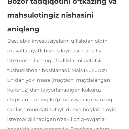
Bozor tadqiqotini o‘tkazing va
mahsulotingiz nishasini
aniqlang
Dastlabki investitsiyalarni qilishdan oldin,
muvaffaqiyatli biznes loyihasi mahalliy
iste'molchilarning afzalliklarini batafsil
tushunishdan boshlanadi. Mais (kukuruz)
unidan yoki masa (maydoni maydalangan
kukuruz) dan tayyorlanadigan kukuruz
chipslari o'zining ko'p funksiyaliligi va uzoq
saqlash muddati tufayli dunyo bo'ylab ajoyib
iste'mol qilinadigan o'zakli oziq-ovqatlar
bozorida keng tarqoqdir. Boshlash uchun