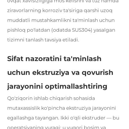
ovqat xavfsizligiga mos kelishni va tuz hamda
ziravorlarning korroziv ta'siriga qarshi uzoq
muddatli mustahkamlikni ta'minlash uchun
pishloq po'latdan (odatda SUS304) yasalgan
tizimni tanlash tavsiya etiladi.
Sifat nazoratini ta'minlash
uchun ekstruziya va qovurish
jarayonini optimallashtiring
Qo'ziqorin ishlab chiqarish sohasida
mutaxassislik ko'pincha ekstruziya jarayonini
egallashga tayangan. Ikki o'qli ekstruder — bu
operatsiyaning yuragi; u yuqori bosim va