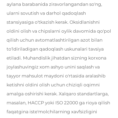
aylana barabanida ziravorlangandan so'ng,
ularni sovutish va darhol qadoqlash
stansiyasiga o'tkazish kerak. Oksidlanishni
oldini olish va chipslarni oylik davomida qo'pol
qilish uchun avtomatlashtirilgan azot bilan
to'ldiriladigan qadoqlash uskunalari tavsiya
etiladi. Muhandislik jihatdan sizning korxona
joylashuvingiz xom ashyo unini saqlash va
tayyor mahsulot maydoni o'rtasida aralashib
ketishni oldini olish uchun chiziqli oqimni
amalga oshirishi kerak. Xalqaro standartlarga,
masalan, HACCP yoki ISO 22000 ga rioya qilish
faqatgina iste'molchilarning xavfsizligini