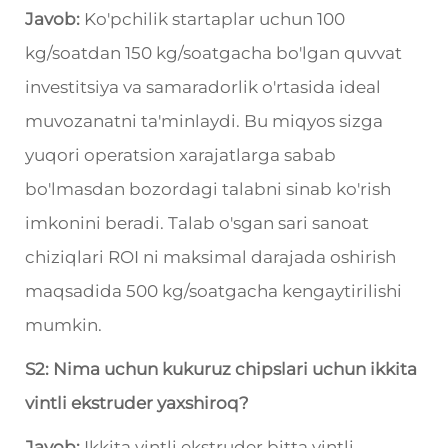
Javob:
Ko'pchilik startaplar uchun 100
kg/soatdan 150 kg/soatgacha bo'lgan quvvat
investitsiya va samaradorlik o'rtasida ideal
muvozanatni ta'minlaydi. Bu miqyos sizga
yuqori operatsion xarajatlarga sabab
bo'lmasdan bozordagi talabni sinab ko'rish
imkonini beradi. Talab o'sgan sari sanoat
chiziqlari ROI ni maksimal darajada oshirish
maqsadida 500 kg/soatgacha kengaytirilishi
mumkin.
S2: Nima uchun kukuruz chipslari uchun ikkita
vintli ekstruder yaxshiroq?
Javob:
Ikkita vintli ekstruder bitta vintli