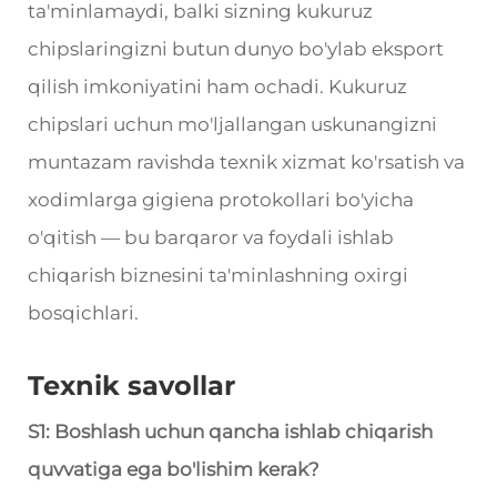
ta'minlamaydi, balki sizning kukuruz
chipslaringizni butun dunyo bo'ylab eksport
qilish imkoniyatini ham ochadi. Kukuruz
chipslari uchun mo'ljallangan uskunangizni
muntazam ravishda texnik xizmat ko'rsatish va
xodimlarga gigiena protokollari bo'yicha
o'qitish — bu barqaror va foydali ishlab
chiqarish biznesini ta'minlashning oxirgi
bosqichlari.
Texnik savollar
S1: Boshlash uchun qancha ishlab chiqarish
quvvatiga ega bo'lishim kerak?