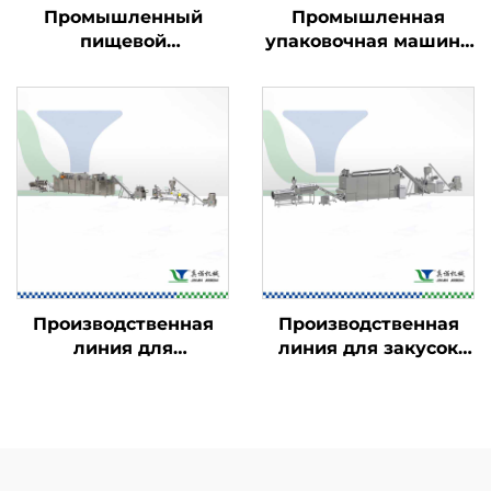
Промышленный
Промышленная
пищевой
упаковочная машина
фритюрница
для пищевых
продуктов
Производственная
Производственная
линия для
линия для закусок
кукурузных хлопьев
Kurkure, Cheetos и
и начинённых
Niknaks
закусок