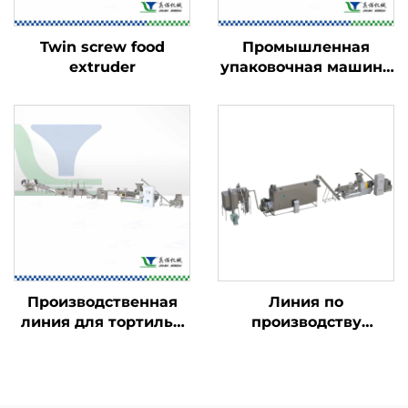
Twin screw food
Промышленная
extruder
упаковочная машина
для пищевых
продуктов
Производственная
Линия по
линия для тортильи
производству
Doritos и рожков
детского
Bugles
питательного
порошка