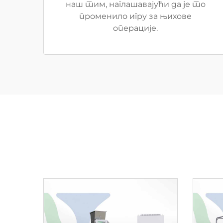
наш тим, наглашавајући да је то
променило игру за њихове
операције.