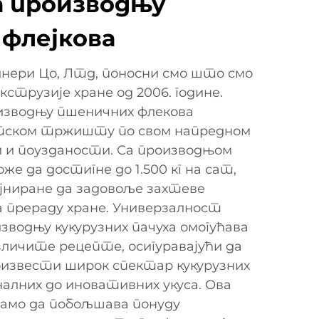
а производњу
флејкова
нери Цо, Лтд, поносни смо што смо
кструзије хране од 2006. године.
изводњу пшеничних флекова
етском тржишту по свом напредном
и и поузданости. Са производњом
е да достигне до 1.500 кг на сат,
јниране да задовоље захтеве
а прераду хране. Универзалност
зводњу кукурузних пачуха омогућава
зличите рецепте, осигуравајући да
оизвести широк спектар кукурузних
налних до иновативних укуса. Ова
амо да побољшава понуду