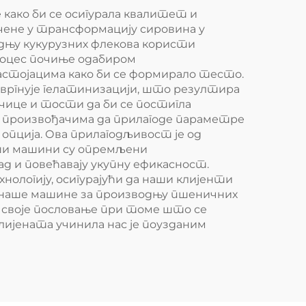
како би се осигурала квалитет и
чене у трансформацију сировина у
одњу кукурузних флекова користи
Процес почиње одабиром
 састојацима како би се формирало тесто.
вргнује гелатинизацији, што резултира
очице и тости да би се постигла
а произвођачима да прилагоде параметре
опција. Ова прилагодљивост је од
аши машини су опремљени
 и повећавају укупну ефикасност.
нологију, осигурајући да наши клијенти
 наше машине за производњу пшеничних
 своје пословање при томе што се
ијената учинила нас је поузданим