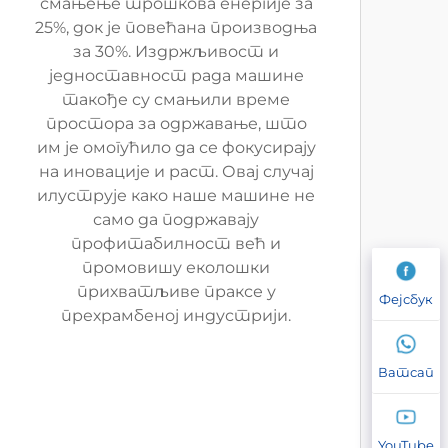
смањење трошкова енергије за
25%, док је повећана производња
за 30%. Издржљивост и
једноставност рада машине
такође су смањили време
простора за одржавање, што
им је омогућило да се фокусирају
на иновације и раст. Овај случај
илуструје како наше машине не
само да подржавају
профитабилност већ и
промовишу еколошки
прихватљиве праксе у
Фејсбук
прехрамбеној индустрији.
Ватсап
YouTube