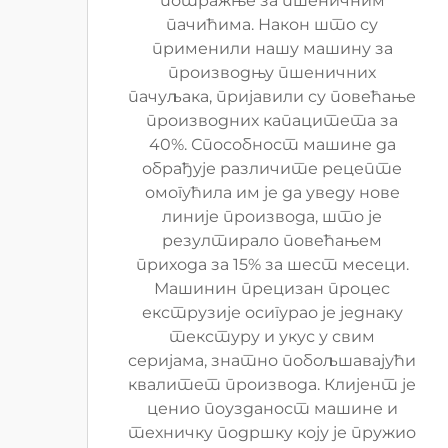
потражње за пшеничним
пачићима. Након што су
применили нашу машину за
производњу пшеничних
пачуљака, пријавили су повећање
производних капацитета за
40%. Способност машине да
обрађује различите рецепте
омогућила им је да уведу нове
линије производа, што је
резултирало повећањем
прихода за 15% за шест месеци.
Машинин прецизан процес
екструзије осигурао је једнаку
текстуру и укус у свим
серијама, знатно побољшавајући
квалитет производа. Клијент је
ценио поузданост машине и
техничку подршку коју је пружио