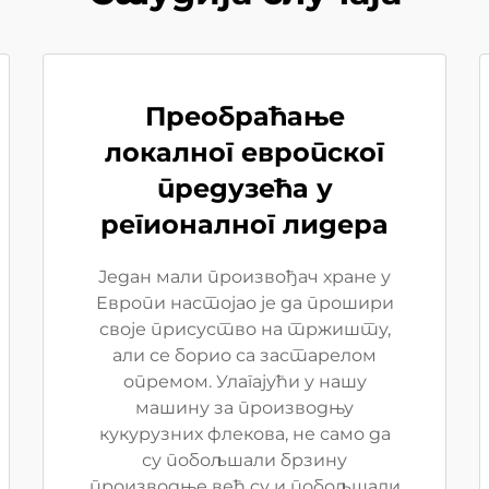
Преобраћање
локалног европског
предузећа у
регионалног лидера
Један мали произвођач хране у
Европи настојао је да прошири
своје присуство на тржишту,
али се борио са застарелом
опремом. Улагајући у нашу
машину за производњу
кукурузних флекова, не само да
су побољшали брзину
производње већ су и побољшали