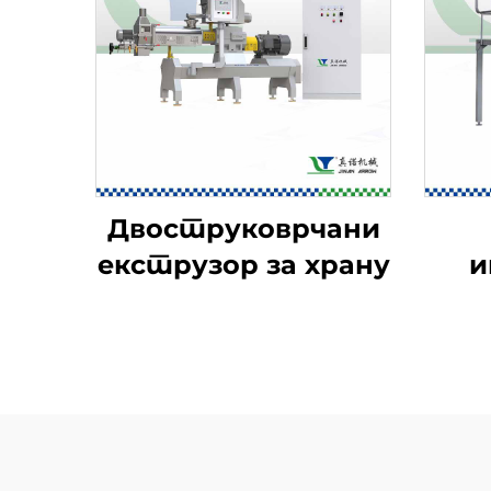
Двоструковрчани
екструзор за храну
и
ам