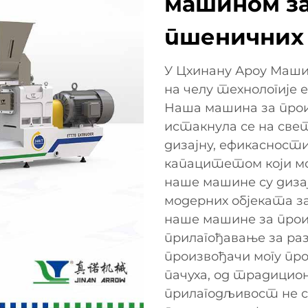
машином з
пшеничних 
У Цхинану Ароу Маши
на челу технологије е
Наша машина за про
истакнула се на св
дизајну, ефикасност
капацитетом који мож
наше машине су диза
модерних објеката з
наше машине за прои
прилагођавање за ра
произвођачи могу пр
пачуха, од традицио
прилагодљивост не с