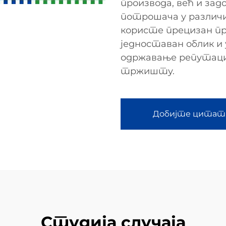
производа, већ и за
потрошача у различ
користе прецизан пр
једноставан облик и 
одржавање репутаци
тржишту.
Добијте цитат
Студија случаја