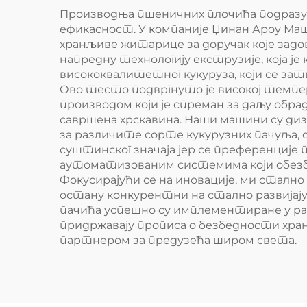
Производња пшеничних плочића подразум
ефикасност. У компаније Џинан Ароу Маш
хранљиве житарице за доручак које задо
напредну технологију екструзије, која 
висококвалитетног кукуруза, који се зат
Ово тесто подвргнуто је високој темпе
производом који је спреман за даљу обра
савршена хрскавина. Наши машини су диз
за различите сорте кукурузних пачуља, 
суштинског значаја јер се преференције
аутоматизованим системима који обезбе
Фокусирајући се на иновације, ми стално
остану конкурентни на стално развијај
пачића успешно су имплементиране у ра
придржавају прописа о безбедности хра
партнером за предузећа широм света.