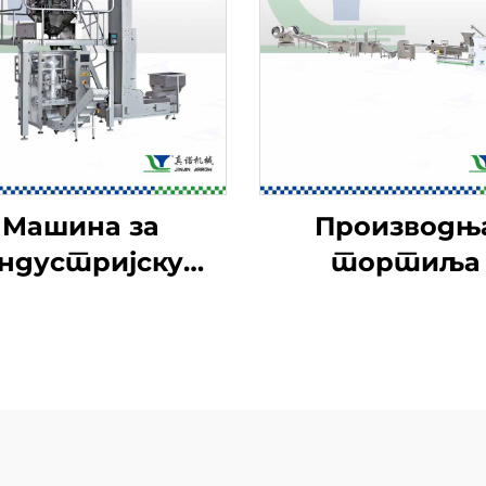
Машина за
Производњ
ндустријску
тортиља
балажу хране