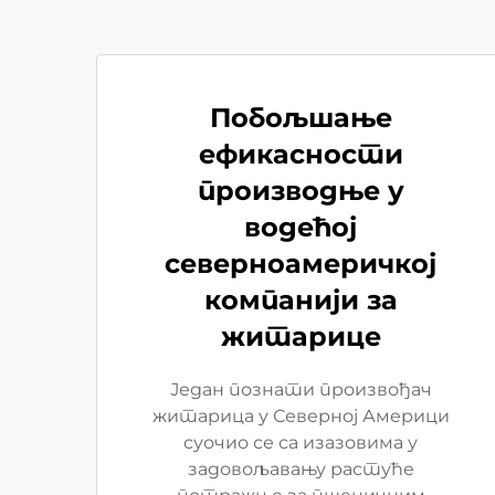
Побољшање
ефикасности
производње у
водећој
северноамеричкој
компанији за
житарице
Један познати произвођач
житарица у Северној Америци
суочио се са изазовима у
задовољавању растуће