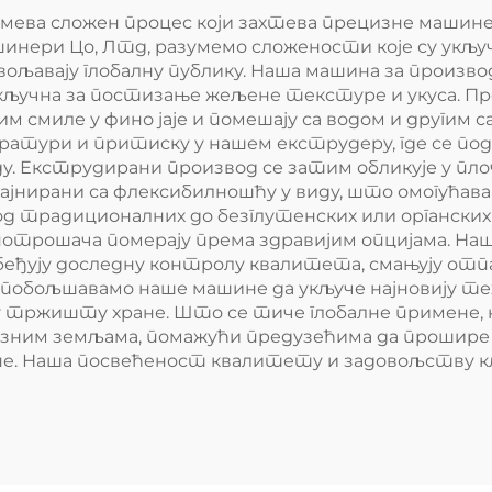
ева сложен процес који захтева прецизне машине 
инери Цо, Лтд, разумемо сложености које су укљу
вољавају глобалну публику. Наша машина за произв
је кључна за постизање жељене текстуре и укуса. 
им смиле у фино јаје и помешају са водом и другим
ратури и притиску у нашем екструдеру, где се под
ду. Екструдирани производ се затим обликује у пл
ајнирани са флексибилношћу у виду, што омогућав
од традиционалних до безглутенских или органских 
 потрошача померају према здравијим опцијама. Н
ђују доследну контролу квалитета, смањују отпад
 побољшавамо наше машине да укључе најновију тех
у тржишту хране. Што се тиче глобалне примене,
зним земљама, помажући предузећима да прошире
не. Наша посвећеност квалитету и задовољству кл