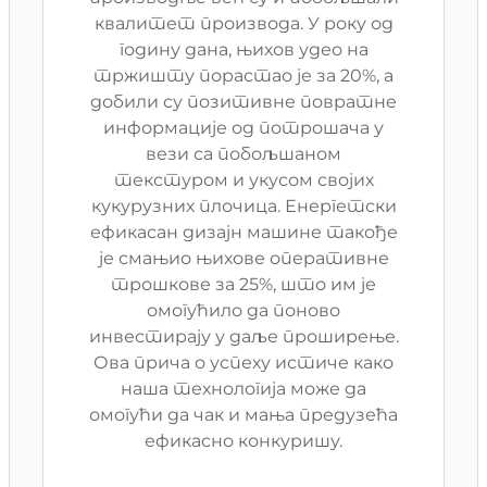
квалитет производа. У року од
годину дана, њихов удео на
тржишту порастао је за 20%, а
добили су позитивне повратне
информације од потрошача у
вези са побољшаном
текстуром и укусом својих
кукурузних плочица. Енергетски
ефикасан дизајн машине такође
је смањио њихове оперативне
трошкове за 25%, што им је
омогућило да поново
инвестирају у даље проширење.
Ова прича о успеху истиче како
наша технологија може да
омогући да чак и мања предузећа
ефикасно конкуришу.