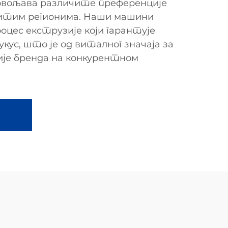
довољава различите преференције
итим регионима. Наши машини
оцес екструзије који гарантује
укус, што је од виталног значаја за
је бренда на конкурентном