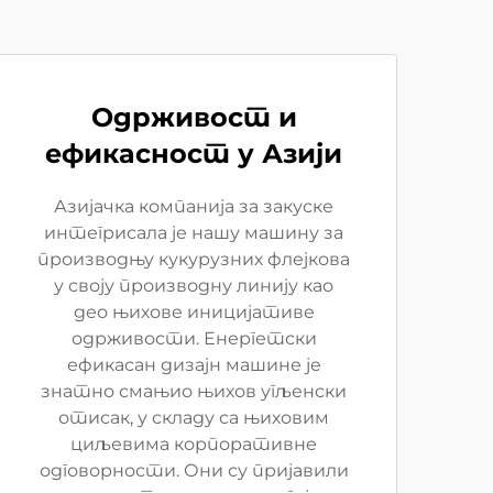
Одрживост и
ефикасност у Азији
Азијачка компанија за закуске
интегрисала је нашу машину за
производњу кукурузних флејкова
у своју производну линију као
део њихове иницијативе
одрживости. Енергетски
ефикасан дизајн машине је
знатно смањио њихов угљенски
отисак, у складу са њиховим
циљевима корпоративне
одговорности. Они су пријавили