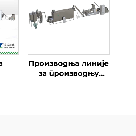
а
Производња линије
за производњу
хранителног праха
за бебе и бебе