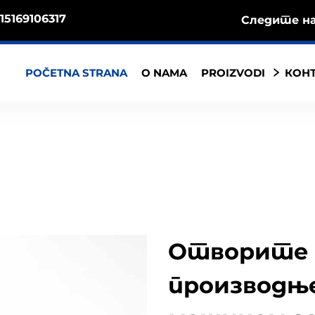
15169106317
Следите на
POČETNA STRANA
O NAMA
PROIZVODI
КОНТ
Отворите 
производњ