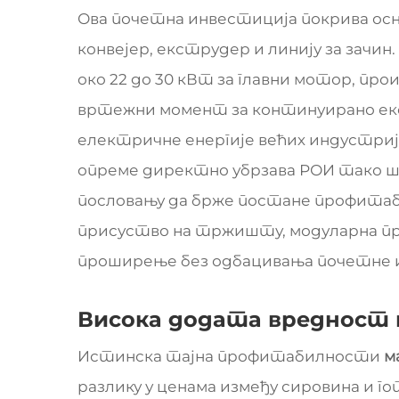
Ова почетна инвестиција покрива осн
конвејер, екструдер и линију за зачин
око 22 до 30 кВт за главни мотор, про
вртежни момент за континуирано ек
електричне енергије већих индустриј
опреме директно убрзава РОИ тако шт
пословању да брже постане профитаби
присуство на тржишту, модуларна при
проширење без одбацивања почетне 
Висока додата вредност 
Истинска тајна профитабилности
м
разлику у ценама између сировина и го