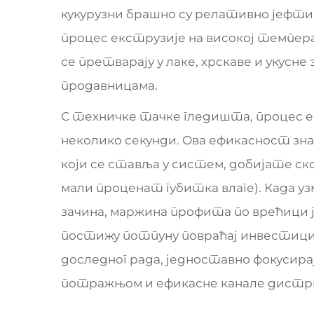
кукурузни брашно су релативно јефти
процес екструзије на високој темпер
се претварају у лаке, хрскаве и укусне 
продавницама.
С техничке тачке гледишта, процес ек
неколико секунди. Ова ефикасност знач
који се ставља у систем, добијате ск
мали проценат губитка влаге). Када у
зачина, маржина профита по врећици ј
постижу потпуну повраћај инвестиције
доследног рада, једноставно фокусира
потражњом и ефикасне канале дистри