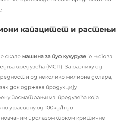
е.
иони капацитет и растењи
ле скале
машина за пуф кукурузе
је његова
дња предузећа (МСП). За разлику од
вредности од неколико милиона долара,
азак док одржава продукцију
рену посматрањима, предузећа која
 у распону од 100kg/h до
им новчаним пролазом током критичне