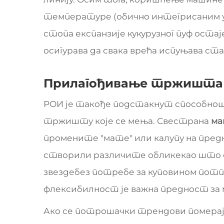
температуре (обично интегрисаним у
стопа експанзије кукурузног пуф остај
осигурава да свака врећа испуњава с
Прилагођивање тржишта 
РОИ је такође подстакнут способнош
тржишту које се мења. Свестрана
ма
промените "мате" или калупу на пре
створили различите обликекао што с
звездебез потребе за куповином потпу
флексибилност је важна предност за 
Ако се потрошачки трендови померају