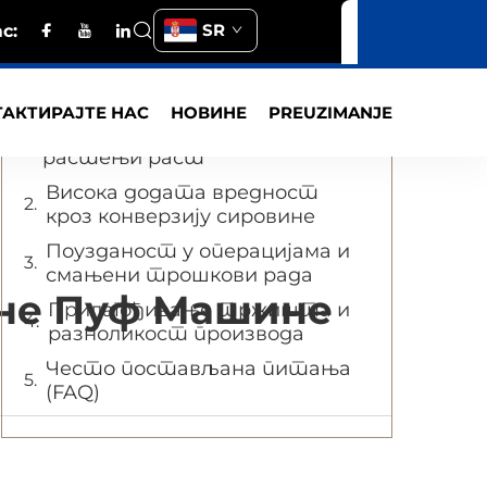
SR
с:
Sadržaj
Ниски почетни
АКТИРАЈТЕ НАС
НОВИНЕ
PREUZIMANJE
инвестициони капацитет и
растењи раст
Висока додата вредност
кроз конверзију сировине
Поузданост у операцијама и
смањени трошкови рада
зне Пуф Машине
Прилагођивање тржишта и
разноликост производа
Често постављана питања
(FAQ)