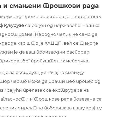
а и смањени трошкови рада
кружењу, време простора је непријатељ
ф кукурузе
саграђен од нержавећег челика
бедност хране. Неродно челик не само да
ндарде као што је ХАЦЦП, већ се такође
уздан је да ваш производни распоред
 прихода због пропуштених испорука.
је за екструзију значајно смањују
атор често може да прати цео процес од
ирајући прелазак са екструдера на
сагласности и трошкове рада повезане са
ослених директно побољшава вашу крајњу
 са прецизним регулацијама