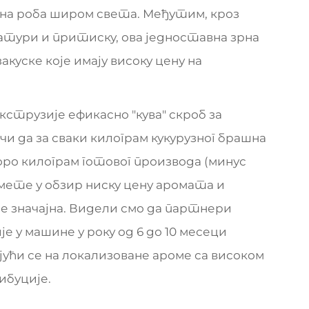
на роба широм света. Међутим, кроз
атури и притиску, ова једноставна зрна
закуске које имају високу цену на
струзије ефикасно "кува" скроб за
и да за сваки килограм кукурузног брашна
оро килограм готовог производа (минус
змете у обзир ниску цену аромата и
е значајна. Видели смо да партнери
 у машине у року од 6 до 10 месеци
јући се на локализоване ароме са високом
буције.