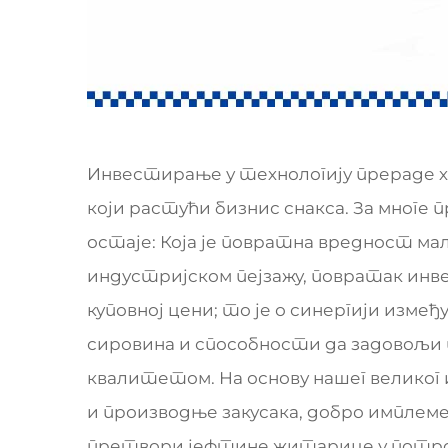
Инвестирање у технологију прераде хр
који растући бизнис снакса. За мног
остаје: Која је повратна вредност ма
индустријском пејзажу, повратак инве
куповној цени; то је о синергији изм
сировина и способности да задовољ
квалитетом. На основу нашег великог
и производње закусака, добро имплем
претвори јефтине житарице у потро