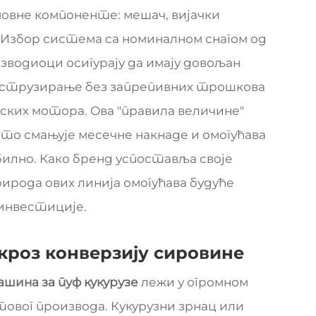
овне компоненте: мешач, вијачки
. Избор система са номиналном снагом од
изводиоци осигурају да имају довољан
струзирање без запрепивних трошкова
ских мотора. Ова "правила величине"
о смањује месечне накнаде и омогућава
лно. Како бренд успоставља своје
рода ових линија омогућава будуће
инвестиције.
кроз конверзију сировине
ашина за пуф кукурузе
лежи у огромном
товог производа. Кукурузни зрнац или