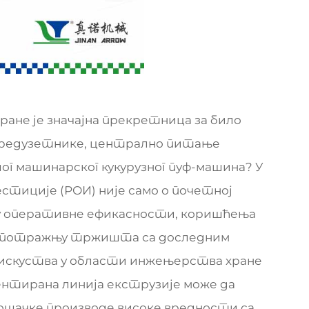
ане је значајна прекретница за било
е предузетнике, централно питање
лог машинарског кукурузног пуф-машина? У
стиције (РОИ) није само о почетној
еђу оперативне ефикасности, коришћења
и потражњу тржишта са доследним
 искуства у области инжењерства хране
ентирана линија екструзије може да
шачке производе високе вредности са