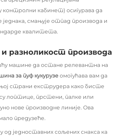
 контролни кабинет) осигурава да
е једнака, смањује отпад производа и
тандарде квалитета.
и разноликост производа
ћу машине да остане релевантна на
шина за пуф кукурузе
омогућава вам да
дњој страни екструдера како бисте
у лоптице, прстени, палке или
но нове производне линије. Ова
мало предузеће.
 од једноставних сољених снакса ка