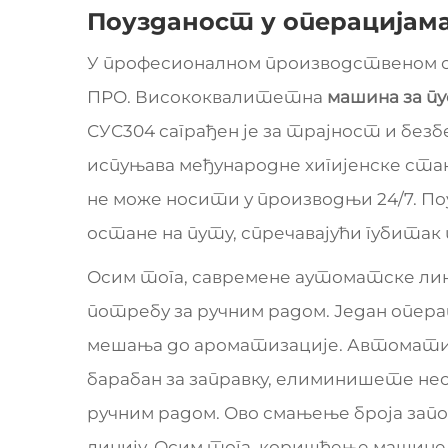
Поузданост у операцијам
У професионалном производственом о
ПРО. Висококвалитетна
машина за пу
СУС304 саграђен је за трајност и без
испуњава међународне хигијенске ста
не може носити у производњи 24/7. По
остане на путу, спречавајући губитак
Осим тога, савремене аутоматске лини
потребу за ручним радом. Један опер
мешања до ароматизације. Автоматиз
барабан за заправку, елиминишете не
ручним радом. Ово смањење броја зап
линију. Осим тога, коришћење машине