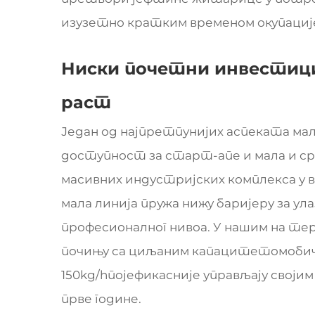
изузетно кратким временом окупациј
Ниски почетни инвестиц
раст
Један од најпретпунијих аспеката ма
доступност за старт-апе и мала и сре
масивних индустријских комплекса у 
мала линија пружа нижу баријеру за ул
професионалног нивоа. У нашим на те
почињу са циљаним капацитетомобично
150kg/hпојефикасније управљају свој
прве године.