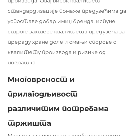
производа. Овај висок квалитет
стандардизације помаже предузећима да
успоставе добар имиџ бренда, испуне
строге захтеве квалитета предузећа за
прераду хране доле и смањи спорове о
квалитету производа и ризике од
повратка.
Многоврсност и
прилагодљивост
различитим потребама
тржишта
Машина за срушивање хлеба са великим