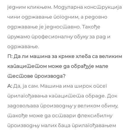
једним кликњем. Модуларна конструкција
чини одржавање погодним, а редовно
одржавање је једноставно. Такође
пружамо професионалну обуку за рад и
одржавање.
П: Да ли машина за крмке хлеба са великим
капацитетом може да обрађује мале
тестове производа?
А:
Да, ја сам. Машина има широк опсег
прилагођавања капацитета обраде. Док
задовољава производњу у великом обиму,
такође може да оствари флексибилну
производњу малих баца прилагођавањем