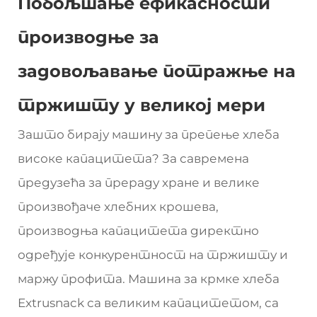
Побољшање ефикасности
производње за
задовољавање потражње на
тржишту у великој мери
Зашто бирају машину за препење хлеба
високе капацитета? За савремена
предузећа за прераду хране и велике
произвођаче хлебних крошева,
производња капацитета директно
одређује конкурентност на тржишту и
маржу профита. Машина за крмке хлеба
Extrusnack са великим капацитетом, са