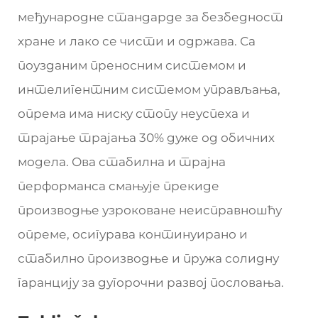
међународне стандарде за безбедност
хране и лако се чисти и одржава. Са
поузданим преносним системом и
интелигентним системом управљања,
опрема има ниску стопу неуспеха и
трајање трајања 30% дуже од обичних
модела. Ова стабилна и трајна
перформанса смањује прекиде
производње узроковане неисправношћу
опреме, осигурава континуирано и
стабилно производње и пружа солидну
гаранцију за дугорочни развој пословања.