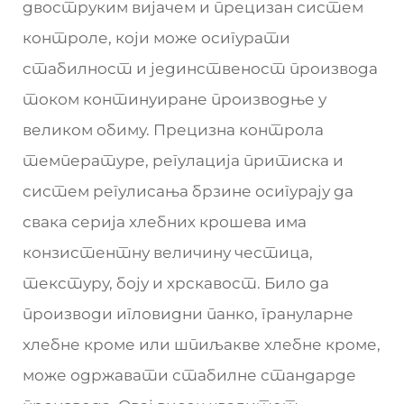
двоструким вијачем и прецизан систем
контроле, који може осигурати
стабилност и јединственост производа
током континуиране производње у
великом обиму. Прецизна контрола
температуре, регулација притиска и
систем регулисања брзине осигурају да
свака серија хлебних крошева има
конзистентну величину честица,
текстуру, боју и хрскавост. Било да
производи игловидни панко, грануларне
хлебне кроме или шпиљакве хлебне кроме,
може одржавати стабилне стандарде