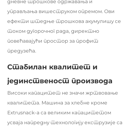
дневне трошкове одржавања и
управљања вишеструком опремом. Ови
ефекти штедње трошкова акумулишу се
током дугорочног рада, директно
повећавајући простор за профит
предузећа.
Стабилан квалитет и
јединственост производа
Високи капацитет не значи жртвовање
квалитета. Машина за хлебне кроме
Extrusnack-а са великим капацитетом
усваја напредну технологију екструзије са