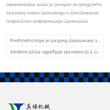
параметара, што је погодно за предузећа
за развој нових производа и тестирање
повратних информација тржишта.
Prethodno:
Који је разред трошкова за индустријску машину за пшеничне чипове
Sledeće:
Шта одређује хрскавост у производњи кукурузних плочица