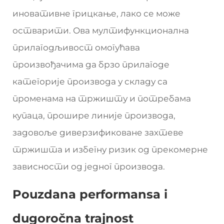
иновативне грицкање, лако се може
остварити. Ова мултифункционална
прилагодљивост омогућава
произвођачима да брзо прилагоде
категорије производа у складу са
променама на тржишту и потребама
купаца, прошире линије производа,
задовоље диверзификоване захтеве
тржишта и избегну ризик од прекомерне
зависности од једног производа.
Pouzdana performansa i
dugoročna trajnost