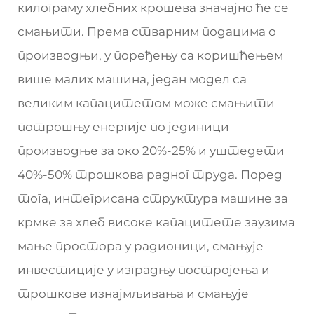
килограму хлебних крошева значајно ће се
смањити. Према стварним подацима о
производњи, у поређењу са коришћењем
више малих машина, један модел са
великим капацитетом може смањити
потрошњу енергије по јединици
производње за око 20%-25% и уштедети
40%-50% трошкова радног труда. Поред
тога, интегрисана структура машине за
крмке за хлеб високе капацитете заузима
мање простора у радионици, смањује
инвестиције у изградњу постројења и
трошкове изнајмљивања и смањује