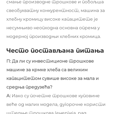
смање производне трошкове и побољша
свеобухватну конкурентност, машина за
хлебну кромицу високе капацитете је
несумњиво неопходна основна опрема у
модерној производњи хлебних кромица.
Често постављана питања
П: Да ли су инвестиционе трошкове
машине за крмке хлеба са великим
капацитетом сувише високе за мала и
средња предузећа?
А:
Иако су почетне трошкове куповине
веће од малих модела, дугорочне користи
штедње трошкова (енергија, рад,