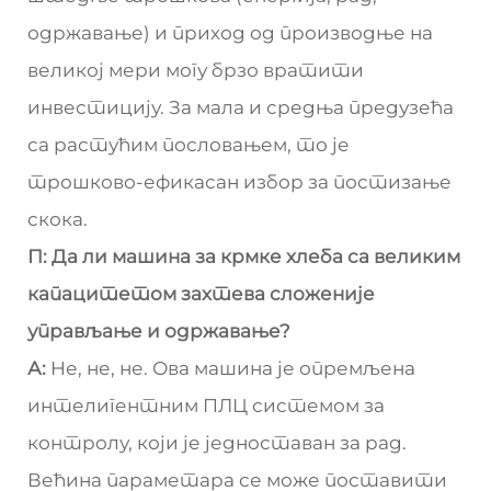
одржавање) и приход од производње на
великој мери могу брзо вратити
инвестицију. За мала и средња предузећа
са растућим пословањем, то је
трошково-ефикасан избор за постизање
скока.
П: Да ли машина за крмке хлеба са великим
капацитетом захтева сложеније
управљање и одржавање?
А:
Не, не, не. Ова машина је опремљена
интелигентним ПЛЦ системом за
контролу, који је једноставан за рад.
Већина параметара се може поставити