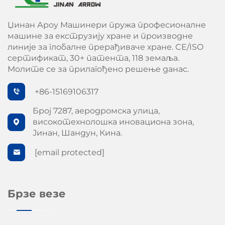
Џинан Ароу Машинери пружа професионалне
машине за екструзију хране и производне
линије за глобалне прерађиваче хране. CE/ISO
сертификат, 30+ патента, 118 земаља.
Молите се за прилагођено решење данас.
+86-15169106317
Број 7287, аеродромска улица,
високотехнолошка иновациона зона,
Јинан, Шандун, Кина.
[email protected]
Брзе везе