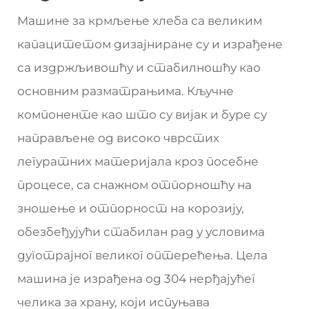
Машине за крмљење хлеба са великим
капацитетом дизајниране су и израђене
са издржљивошћу и стабилношћу као
основним разматрањима. Кључне
компоненте као што су вијак и буре су
направљене од високо чврстих
легуратних материјала кроз посебне
процесе, са снажном отпорношћу на
зношење и отпорност на корозију,
обезбеђујући стабилан рад у условима
дуготрајног великог оптерећења. Цела
машина је израђена од 304 нерђајућег
челика за храну, који испуњава