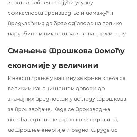
знатно побољшавајући укупну
ефикасност производње и помажући
предузећима да брзо одговоре на велике
наруџбине и пик потражње на тржишту.
Смањење трошкова помоћу
економије у величини
Инвестирање у машину за крмке хлеба са
великим капацитетом доводи до
значајних предности у погледу трошкова
за произвођаче. Када се производња
повећа, единичне трошкове сировина,
потрошње енергије и радног труда по