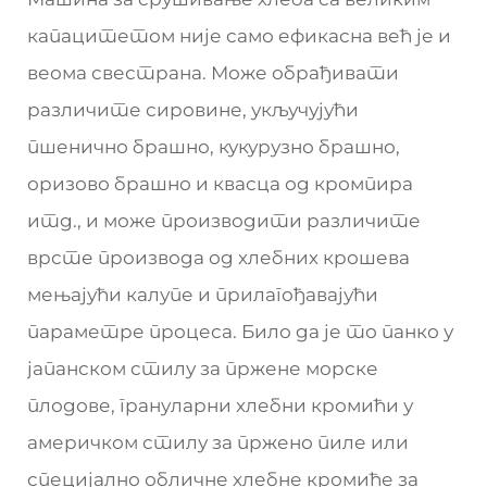
капацитетом није само ефикасна већ је и
веома свестрана. Може обрађивати
различите сировине, укључујући
пшенично брашно, кукурузно брашно,
оризово брашно и квасца од кромпира
итд., и може производити различите
врсте производа од хлебних крошева
мењајући калупе и прилагођавајући
параметре процеса. Било да је то панко у
јапанском стилу за пржене морске
плодове, грануларни хлебни кромићи у
америчком стилу за пржено пиле или
специјално обличне хлебне кромиће за