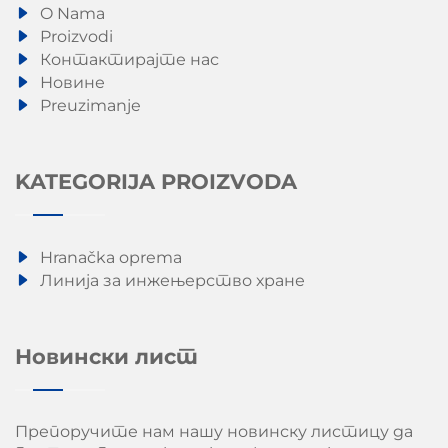
O Nama
Proizvodi
Контактирајте нас
Новине
Preuzimanje
KATEGORIJA PROIZVODA
Hranačka oprema
Линија за инжењерство хране
Новински лист
Препоручите нам нашу новинску листицу да