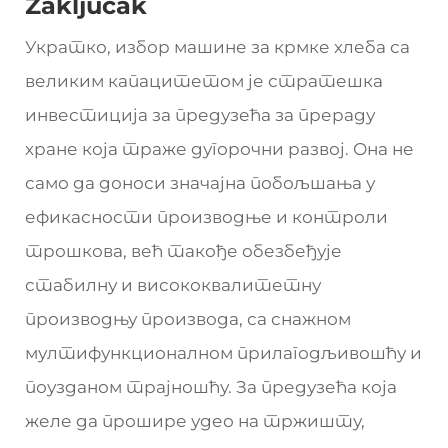
Zaključak
Укратко, избор машине за крмке хлеба са
великим капацитетом је стратешка
инвестиција за предузећа за прераду
хране која траже дугорочни развој. Она не
само да доноси значајна побољшања у
ефикасности производње и контроли
трошкова, већ такође обезбеђује
стабилну и висококвалитетну
производњу производа, са снажном
мултифункционалном прилагодљивошћу и
поузданом трајношћу. За предузећа која
желе да прошире удео на тржишту,