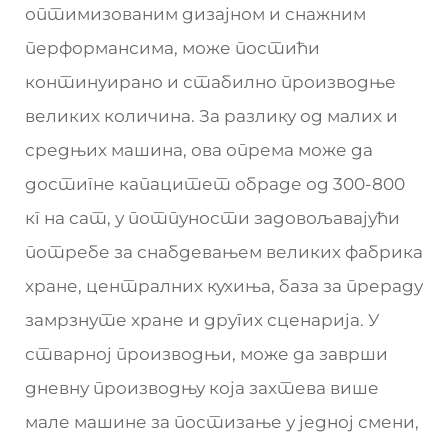
оптимизованим дизајном и снажним
перформансима, може постићи
континуирано и стабилно производње
великих количина. За разлику од малих и
средњих машина, ова опрема може да
достигне капацитет обраде од 300-800
кг на сат, у потпуности задовољавајући
потребе за снабдевањем великих фабрика
хране, централних кухиња, база за прераду
замрзнуте хране и других сценарија. У
стварној производњи, може да заврши
дневну производњу која захтева више
мале машине за постизање у једној смени,