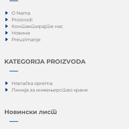
O Nama
Proizvodi
Контактирајте нас
Новине
Preuzimanje
KATEGORIJA PROIZVODA
Hranačka oprema
Линија за инжењерство хране
Новински лист