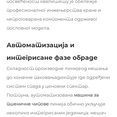
посвећеност квалитету је обележје
професионалног инжењерства хране и
непроговарана компонента одрживог
пословног модела.
Автоматизација и
интегрисане фазе обраде
Складност производне линијеод мешања
до коначне паковањадиктује где одређени
систем спада у ценовни спектар.
Потпуна, аутоматизована
машина за
пшеничне чипове
линија обично укључује
неколико интегрисаних јединица: мешач