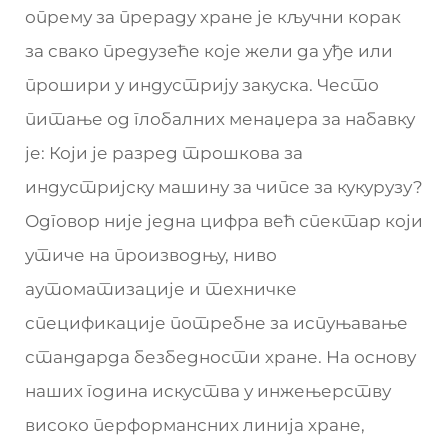
опрему за прераду хране је кључни корак
за свако предузеће које жели да уђе или
прошири у индустрију закуска. Често
питање од глобалних менаџера за набавку
је: Који је разред трошкова за
индустријску машину за чипсе за кукурузу?
Одговор није једна цифра већ спектар који
утиче на производњу, ниво
аутоматизације и техничке
спецификације потребне за испуњавање
стандарда безбедности хране. На основу
наших година искуства у инжењерству
високо перформансних линија хране,