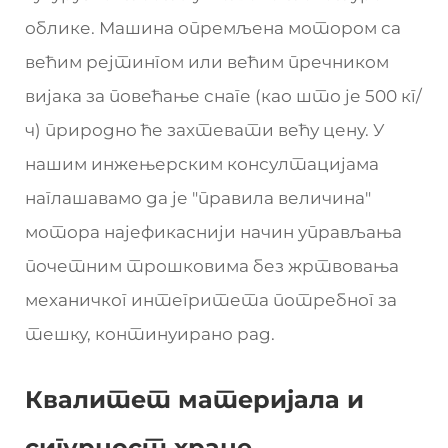
облике. Машина опремљена мотором са
већим рејтингом или већим пречником
вијака за повећање снаге (као што је 500 кг/
ч) природно ће захтевати већу цену. У
нашим инжењерским консултацијама
наглашавамо да је "правила величина"
мотора најефикаснији начин управљања
почетним трошковима без жртвовања
механичког интегритета потребног за
тешку, континуирано рад.
Квалитет материјала и
сигурност хране