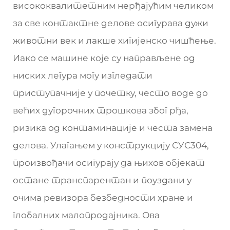
висококвалитетним нерђајућим челиком
за све контактне делове осигурава дужи
животни век и лакше хигијенско чишћење.
Иако се машине које су направљене од
ниских легура могу изгледати
приступачније у почетку, често воде до
већих дугорочних трошкова због рђа,
ризика од контаминације и честа замена
делова. Улагањем у конструкцију СУС304,
произвођачи осигурају да њихов објекат
остане транспарентан и поуздани у
очима ревизора безбедности хране и
глобалних малопродајника. Ова