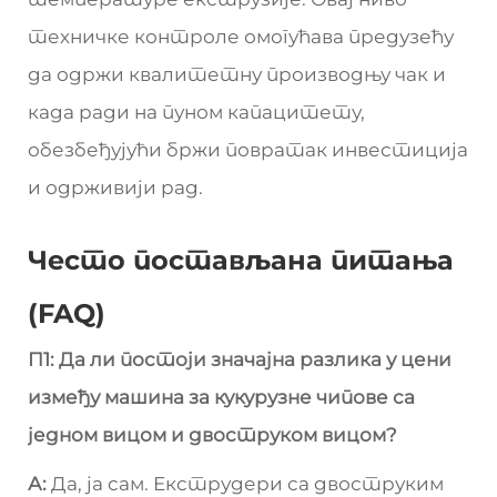
техничке контроле омогућава предузећу
да одржи квалитетну производњу чак и
када ради на пуном капацитету,
обезбеђујући бржи повратак инвестиција
и одрживији рад.
Често постављана питања
(FAQ)
П1: Да ли постоји значајна разлика у цени
између машина за кукурузне чипове са
једном вицом и двоструком вицом?
А:
Да, ја сам. Екструдери са двоструким