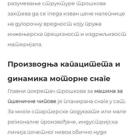
разумевање структуре трошкова
захтева да се гледа изван цене налепнице
на дугорочну вредност коју пружа
инжењерска прецизност и издржљивост
материјала.
Производња капацитета и
динамика моторне снаге
Главни покретач трошкова за
машина за
пшеничне чипове
је планирана снага у сат.
За многе стартерске подухвате или мале
регионалне произвођаче, индустријска
линија почетног нивоа обично нуди