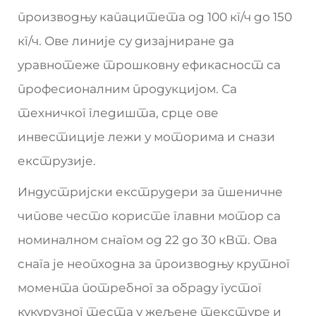
производњу капацитета од 100 кг/ч до 150
кг/ч. Ове линије су дизајниране да
уравнотеже трошковну ефикасност са
професионалним продукцијом. Са
техничког гледишта, срце ове
инвестиције лежи у моторима и снази
екструзије.
Индустријски екструдери за пшеничне
чипове често користе главни мотор са
номиналном снагом од 22 до 30 кВт. Ова
снага је неопходна за производњу крутног
момента потребног за обраду густог
кукурузног теста у жељене текстуре и