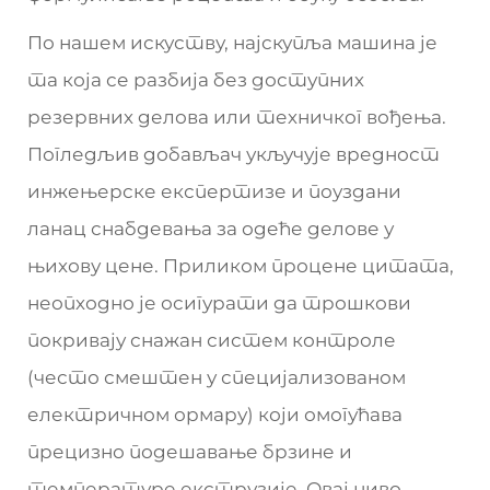
По нашем искуству, најскупља машина је
та која се разбија без доступних
резервних делова или техничког вођења.
Погледљив добављач укључује вредност
инжењерске експертизе и поуздани
ланац снабдевања за одеће делове у
њихову цене. Приликом процене цитата,
неопходно је осигурати да трошкови
покривају снажан систем контроле
(често смештен у специјализованом
електричном ормару) који омогућава
прецизно подешавање брзине и
температуре екструзије. Овај ниво