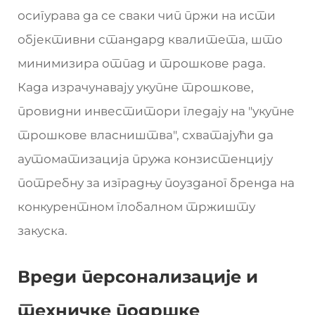
осигурава да се сваки чип пржи на исти
објективни стандард квалитета, што
минимизира отпад и трошкове рада.
Када израчунавају укупне трошкове,
провидни инвеститори гледају на "укупне
трошкове власништва", схватајући да
аутоматизација пружа конзистенцију
потребну за изградњу поузданог бренда на
конкурентном глобалном тржишту
закуска.
Вреди персонализације и
техничке подршке