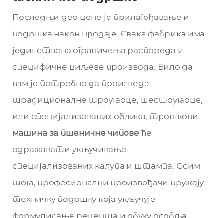
Последњи део цене је прилагођавање и
подршка након продаје. Свака фабрика има
јединствена ограничења распореда и
специфичне циљеве производа. Било да
вам је потребно да произведе
традиционалне троугаоце, шестоугаоце,
или специјализованих облика, трошкови
машина за пшеничне чипове
ће
одражавати укључивање
специјализованих калупа и штампа. Осим
тога, професионални произвођачи пружају
техничку подршку која укључује
формулисање рецепта и обуку особља.