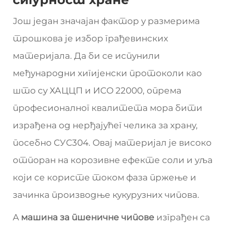
Још један значајан фактор у размерима
трошкова је избор грађевинских
материјала. Да би се испунили
међународни хигијенски протоколи као
што су ХАЦЦП и ИСО 22000, опрема
професионалног квалитета мора бити
израђена од нерђајућег челика за храну,
посебно СУС304. Овај материјал је високо
отпоран на корозивне ефекте соли и уља
који се користе током фаза пржење и
зачинка производње кукурузних чипова.
A
машина за пшеничне чипове
изграђен са