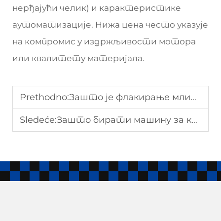
нерђајући челик) и карактеристике
аутоматизације. Нижа цена често указује
на компромис у издржљивости мотора
или квалитету материјала.
Prethodno:
Зашто је флакирање млин виталан у производњи кукурузних плочица линије
Sledeće:
Зашто бирати машину за крмке хлеба високе капацитета