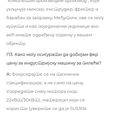
"комплетан производни производ", који
укључује миксер, екструдер, фритер и
барабан за заправку. Међутим, ове се могу
купити и као појединачне јединице ако
већ имате одређену опрему у вашем
објекту.
П3: Како могу осигурати да добијам фер
цену за индустријску машину за пилеће?
А:
Фокусирајте се на техничке
спецификације, а не само на цену.
Упоредите снагу мотора (нпр.
22кВт/30кВт), материјал који се
користи (уверите се да је SUS304