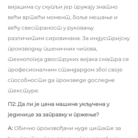
вијацима су скупљи јер пружају знатно
већи вртећи момент, боље мешање и
већу свестраност у руковању
различитим сировинама. За индустријску
производњу пшеничних чипова,
технологија двоструких вијака сматра се
професионалним стандардом због своје
способности да произведе доследне
текстуре.
П2: Да ли је цена машине укључена у
јединице за заправку и пржење?
А:
Обично произвођачи нуде цитате за