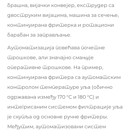
брашна, вијачки конвејер, екструдер са
двоструким вијацима, машина за сечење,
континуирана фритерка и ротациони
барабан за заправљање.
Аутоматизација повећава почетне
трошкове, али значајно смањује
оперативне трошкове. На пример,
континуирана фритера са аутоматским
контролом температуре уља (обично
одржавана између 170 °C и 180 °C) и
интегрисаним системом филтрације уља
је скупља од основне ручне фритеры.
Међутим, аутоматизовани систем