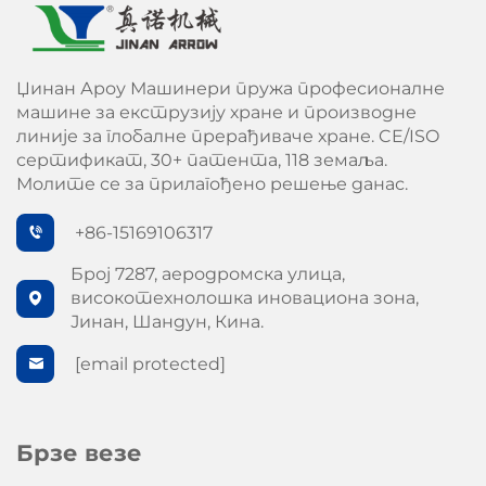
Џинан Ароу Машинери пружа професионалне
машине за екструзију хране и производне
линије за глобалне прерађиваче хране. CE/ISO
сертификат, 30+ патента, 118 земаља.
Молите се за прилагођено решење данас.
+86-15169106317
Број 7287, аеродромска улица,
високотехнолошка иновациона зона,
Јинан, Шандун, Кина.
[email protected]
Брзе везе