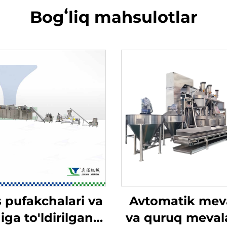
Bogʻliq mahsulotlar
 pufakchalari va
Avtomatik mev
iga to'ldirilgan
va quruq meval