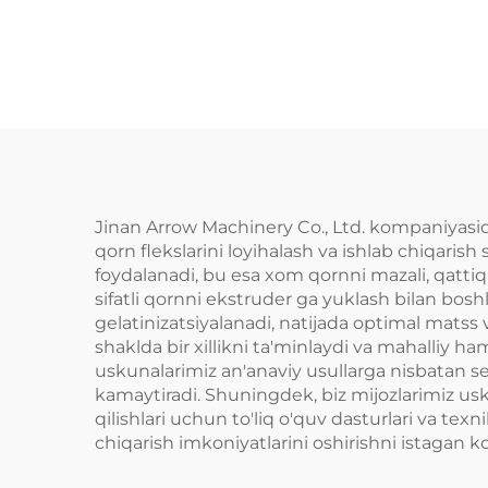
o'
is
Jinan Arrow Machinery Co., Ltd. kompaniyasid
qorn flekslarini loyihalash va ishlab chiqari
foydalanadi, bu esa xom qornni mazali, qattiq 
sifatli qornni ekstruder ga yuklash bilan boshl
gelatinizatsiyalanadi, natijada optimal matss 
shaklda bir xillikni ta'minlaydi va mahalliy h
uskunalarimiz an'anaviy usullarga nisbatan sez
kamaytiradi. Shuningdek, biz mijozlarimiz usku
qilishlari uchun to'liq o'quv dasturlari va tex
chiqarish imkoniyatlarini oshirishni istagan k