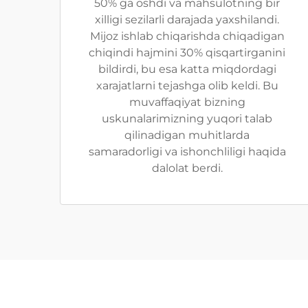
50% ga oshdi va mahsulotning bir
xilligi sezilarli darajada yaxshilandi.
Mijoz ishlab chiqarishda chiqadigan
chiqindi hajmini 30% qisqartirganini
bildirdi, bu esa katta miqdordagi
xarajatlarni tejashga olib keldi. Bu
muvaffaqiyat bizning
uskunalarimizning yuqori talab
qilinadigan muhitlarda
samaradorligi va ishonchliligi haqida
dalolat berdi.