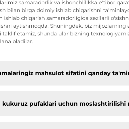
rimiz samaradorlik va ishonchlilikka e'tibor qara
ish bilan birga doimiy ishlab chiqarishni ta'minlayd
shlab chiqarish samaradorligida sezilarli o'sishni 
shni aytishmoqda. Shuningdek, biz mijozlarning an
taklif etamiz, shunda ular bizning texnologiyamizg
ana oladilar.
malaringiz mahsulot sifatini qanday ta'mi
il kukuruz pufaklari uchun moslashtirilis