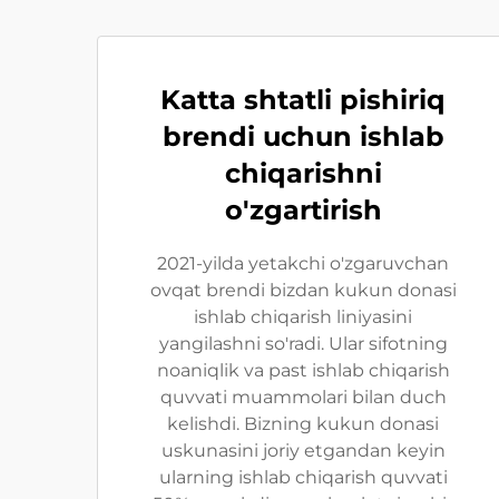
Katta shtatli pishiriq
brendi uchun ishlab
chiqarishni
o'zgartirish
2021-yilda yetakchi o'zgaruvchan
ovqat brendi bizdan kukun donasi
ishlab chiqarish liniyasini
yangilashni so'radi. Ular sifotning
noaniqlik va past ishlab chiqarish
quvvati muammolari bilan duch
kelishdi. Bizning kukun donasi
uskunasini joriy etgandan keyin
ularning ishlab chiqarish quvvati