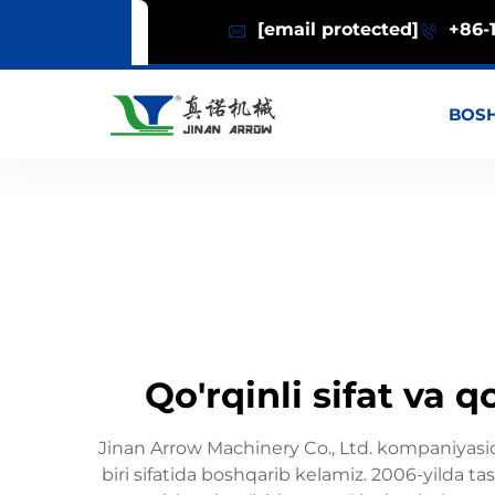
[email protected]
+86-1
BOSH
Qo'rqinli sifat va 
Jinan Arrow Machinery Co., Ltd. kompaniyasida
biri sifatida boshqarib kelamiz. 2006-yilda t