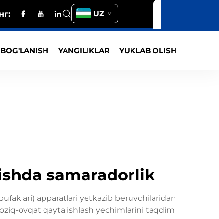
UZ
нг:
 BOG'LANISH
YANGILIKLAR
YUKLAB OLISH
arishda samaradorlik
ufaklari) apparatlari yetkazib beruvchilaridan
n oziq-ovqat qayta ishlash yechimlarini taqdim