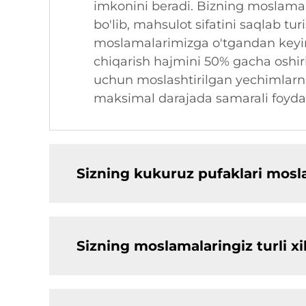
imkonini beradi. Bizning moslamala
bo'lib, mahsulot sifatini saqlab tur
moslamalarimizga o'tgandan keyin i
chiqarish hajmini 50% gacha oshiri
uchun moslashtirilgan yechimlarni 
maksimal darajada samarali foydal
Sizning kukuruz pufaklari mosla
Sizning moslamalaringiz turli x