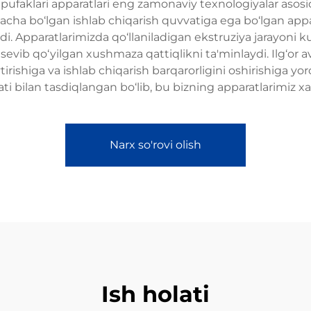
ufaklari apparatlari eng zamonaviy texnologiyalar asosid
gacha bo‘lgan ishlab chiqarish quvvatiga ega bo‘lgan appa
di. Apparatlarimizda qo‘llaniladigan ekstruziya jarayoni
evib qo‘yilgan xushmaza qattiqlikni ta'minlaydi. Ilg‘or av
rishiga va ishlab chiqarish barqarorligini oshirishiga yor
ati bilan tasdiqlangan bo‘lib, bu bizning apparatlarimiz x
Narx so'rovi olish
Ish holati