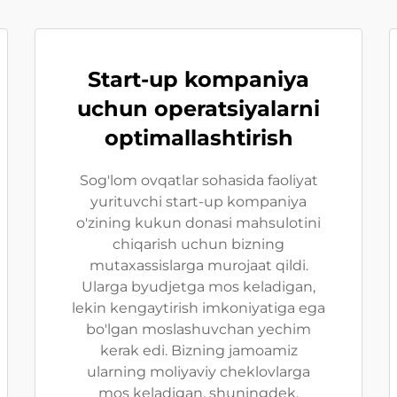
Start-up kompaniya
uchun operatsiyalarni
optimallashtirish
Sog'lom ovqatlar sohasida faoliyat
yurituvchi start-up kompaniya
o'zining kukun donasi mahsulotini
chiqarish uchun bizning
mutaxassislarga murojaat qildi.
Ularga byudjetga mos keladigan,
lekin kengaytirish imkoniyatiga ega
bo'lgan moslashuvchan yechim
kerak edi. Bizning jamoamiz
ularning moliyaviy cheklovlarga
mos keladigan, shuningdek,