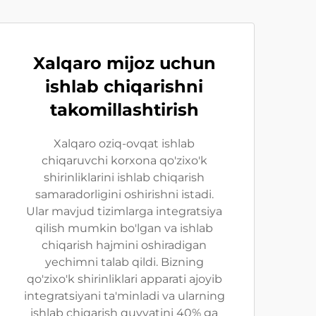
Xalqaro mijoz uchun
ishlab chiqarishni
takomillashtirish
Xalqaro oziq-ovqat ishlab
chiqaruvchi korxona qo'zixo'k
shirinliklarini ishlab chiqarish
samaradorligini oshirishni istadi.
Ular mavjud tizimlarga integratsiya
qilish mumkin bo'lgan va ishlab
chiqarish hajmini oshiradigan
yechimni talab qildi. Bizning
qo'zixo'k shirinliklari apparati ajoyib
integratsiyani ta'minladi va ularning
ishlab chiqarish quvvatini 40% ga