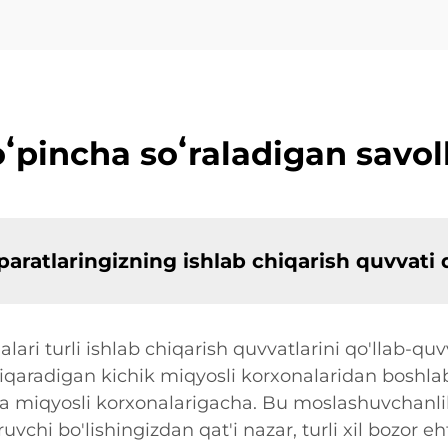
ʻpincha soʻraladigan savol
apparatlaringizning ishlab chiqarish quvvati
ari turli ishlab chiqarish quvvatlarini qo'llab-qu
iqaradigan kichik miqyosli korxonalaridan boshla
a miqyosli korxonalarigacha. Bu moslashuvchanli
ruvchi bo'lishingizdan qat'i nazar, turli xil bozor e