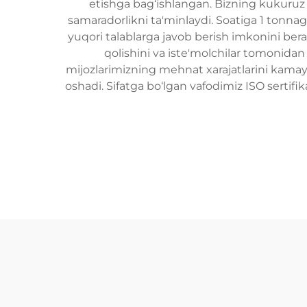
etishga bag‘ishlangan. Bizning kukuruz p
samaradorlikni ta'minlaydi. Soatiga 1 tonna
yuqori talablarga javob berish imkonini bera
qolishini va iste'molchilar tomonidan s
mijozlarimizning mehnat xarajatlarini kamayti
oshadi. Sifatga bo‘lgan vafodimiz ISO sertifik