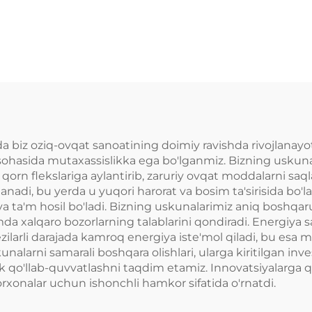
zgina ovqatlar
qoplam beruv
hlab chiqarish
apparat
liniyasi
a biz oziq-ovqat sanoatining doimiy ravishda rivojlanay
sh sohasida mutaxassislikka ega bo'lganmiz. Bizning uskun
qorn flekslariga aylantirib, zaruriy ovqat moddalarni saqla
anadi, bu yerda u yuqori harorat va bosim ta'sirisida bo'l
va ta'm hosil bo'ladi. Bizning uskunalarimiz aniq boshqaruv
amda xalqaro bozorlarning talablarini qondiradi. Energiya s
ilarli darajada kamroq energiya iste'mol qiladi, bu esa m
nalarni samarali boshqara olishlari, ularga kiritilgan inve
nik qo'llab-quvvatlashni taqdim etamiz. Innovatsiyalarga qa
orxonalar uchun ishonchli hamkor sifatida o'rnatdi.