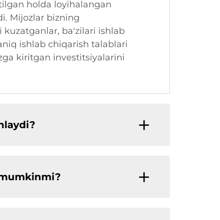
tilgan holda loyihalangan
i. Mijozlar bizning
kuzatganlar, ba'zilari ishlab
iq ishlab chiqarish talablari
a kiritgan investitsiyalarini
nlaydi?
hi mumkinmi?