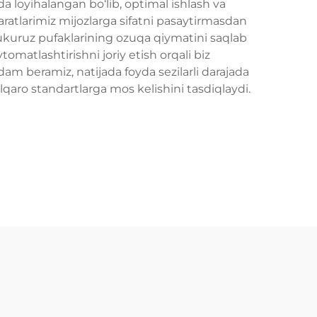
a loyihalangan bo‘lib, optimal ishlash va
ratlarimiz mijozlarga sifatni pasaytirmasdan
 kukuruz pufaklarining ozuqa qiymatini saqlab
tomatlashtirishni joriy etish orqali biz
dam beramiz, natijada foyda sezilarli darajada
alqaro standartlarga mos kelishini tasdiqlaydi.