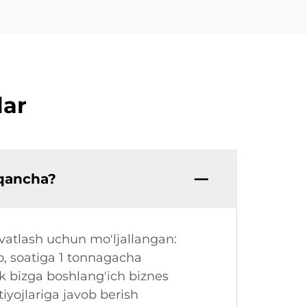
lar
 qancha?
vvatlash uchun mo'ljallangan:
b, soatiga 1 tonnagacha
k bizga boshlang'ich biznes
htiyojlariga javob berish