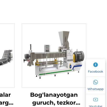
Facebook
Whatsapp
alar
Bog'lanayotgan
arga
guruch, tezkor
Youtube