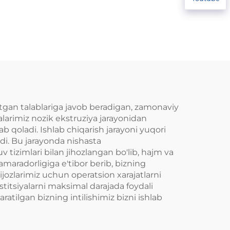
chi
guruch va konjak
guruchi ishlab
chiqarish liniyasi
otgan talablariga javob beradigan, zamonaviy
alarimiz nozik ekstruziya jarayonidan
b qoladi. Ishlab chiqarish jarayoni yuqori
adi. Bu jarayonda nishasta
 tizimlari bilan jihozlangan bo'lib, hajm va
amaradorligiga e'tibor berib, bizning
ijozlarimiz uchun operatsion xarajatlarni
stitsiyalarni maksimal darajada foydali
ratilgan bizning intilishimiz bizni ishlab