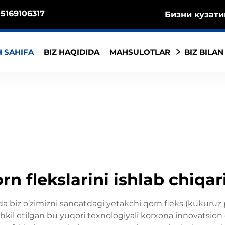
5169106317
Бизни кузати
 SAHIFA
BIZ HAQIDIDA
MAHSULOTLAR
BIZ BILAN
qorn flekslarini ishlab chiq
 biz o‘zimizni sanoatdagi yetakchi qorn fleks (kukuruz p
ashkil etilgan bu yuqori texnologiyali korxona innovatsio