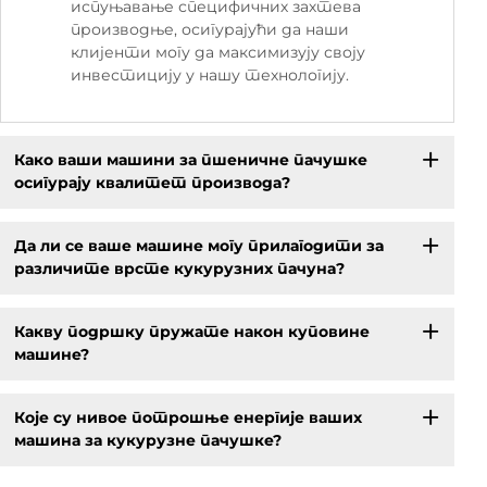
испуњавање специфичних захтева
производње, осигурајући да наши
клијенти могу да максимизују своју
инвестицију у нашу технологију.
Како ваши машини за пшеничне пачушке
осигурају квалитет производа?
Да ли се ваше машине могу прилагодити за
различите врсте кукурузних пачуна?
Какву подршку пружате након куповине
машине?
Које су нивое потрошње енергије ваших
машина за кукурузне пачушке?