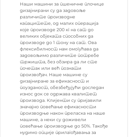
Наши машини за пшеничне плочице
дизајнирани су да задовоље
различите производне
капацитете, од малих операција
које производе 200 кг на сат до
великих објеката способних да
производе до 1 тону на сат. Ова
флексибилност нам омогућава да
задовољимо различите потребе
тржишта, без обзира да ли сте
почетак или већ познати
произвођач. Наше машине су
дизајниране за ефикасност и
поузданост, обезбеђујући доследан
износ док се одржава квалитет
производа. Клијенти су пријавили
значајно повећање ефикасности
производње након преласка на наше
машине, а неки су доживели
повећање производње до 50%. Такође
нудимо опције прилагођавања за