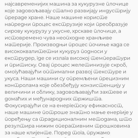
најсавременијих машина за кукурузне плочице
које задовољавају стално развијају индустрију
прераде хране. Наше машине користе
напредни процес екструзије који преобразује
сирову кукурузу у укусне, хрскаве плочице, а
истовремено чува неопходне хранљиве
материје. Производњи процес почиње када се
висококвалитетни кукуруз подноси у
екструдер, где се излага високој температури
и притиску. Овај процес желетинизује скроб,
омогућавајући оптимални развој текстуре и
укуса. Наши машини су опремљени прецизним
контролама које обезбеђују конзистенцију у
величини и облику, задовољавајући захтеве и
домаћих и међународних тржишта.
Фокусирајући се на енергетску ефикасност,
наше машине потроше знатно мање енергије у
поређењу са традиционалним методама, што
резултира нижим оперативним трошковима
за наше клијенте. Поред тога, пружамо