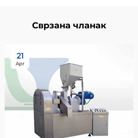
Сврзана чланак
21
Apr