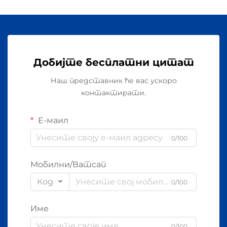
Добијте бесплатни цитат
Наш представник ће вас ускоро
контактирати.
Е-маил
0/100
Мобилни/Ватсап
Код
0/100
Име
0/100