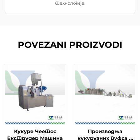
технологије.
POVEZANI PROIZVODI
Кукуре Чеетос
Производња
Екструдер Машина
кукурузних пуфса и