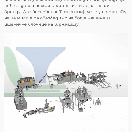
веће задовољности потрошача и лојалности
бренду. Ова посвећеност иновацијама је у средишту
наше мисије да обезбедимо најбоље машине за
пшеничне плочице на тржишту.