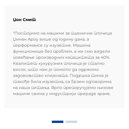
Џон Смит
"Постојимо на машини за пшеничне плочице
Џинан Ароу више од годину дана, а
перформансе су изузетне. Машина
функционише без проблем, а ми смо видели
повећање производних капацитета за 40%.
Квалитет кукурузних плочица је стално
висок, што нам је помогло да одржимо
задовољство клијената. Подршка тима је
такође била изузетна, са брзим одговорима
на наша питања. Врло препоручујемо њихове
машине свима у индустрији прераде хране.