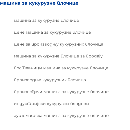
машина за кукурузне плочице
машина за кукурузне плочице
цене машина за кукурузне плочице
цене за производњу кукурузних плочица
машина за кукурузне плочице за продају
поставници машина за кукурузне плочице
производња кукурузних плочица
произвођачи машина за кукурузне плочице
индустријски кукурузни плодови
аутоматска машина за кукурузне плочице