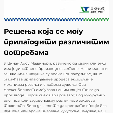
Решења која се могу
прилагодити различитим
потребама
У Џинан Ароу Машинери, разумемо да сваки клијент
има јединствене производне захтеве. Наши машини
за пшеничне пачушке су веома прилагодљиве, што
омогућава прилагођавање процеса екструзије,
механизма резања и система сушења. Ова
флексибилност омогућава нашим клијентима да
производе широк спектар производа од кукурузних
плочица који задовољавају различите захтеве
тржишта. Било да желите да креирате опције без
глутена или ароматизоване кукурузне пачушке, наш