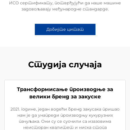
ИСО сертификату, потврђујући да наше машине
задовољавају међународне стандарде.
Добијте цитат
Студија случаја
Трансформисање производње за
велики бренд за закуске
2021. године, један водећи бренд закусака пришао
нам је да унапреди производњу кукурузних
пачуљака. Они су се суочили са изазовима
неисторан квалитет и ниска стопа