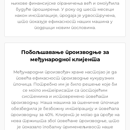
њихове финансијске ограничења већ и омогућила
будуће проширење. У року од шест месеци
након инсталације, продаја је удвостручена,
што показује ефикасност наших машина у
подршци новим пословима.
Побољшавање производње за
међународног клијента
Међународни произвођач хране настојао је да
повећа ефикасност производње кукурузних
плочица. Потребно им је било решење које би
се могло интегрисати са постојећим
системима и истовремено повећати
производњу. Наша машина за пшеничне плочице
обезбедила је безбожну интеграцију и повећала
производњу за 40%. Клијент је могао да прође на
нова тржишта због повећане производње, што
је показало глобалну применељивост наше