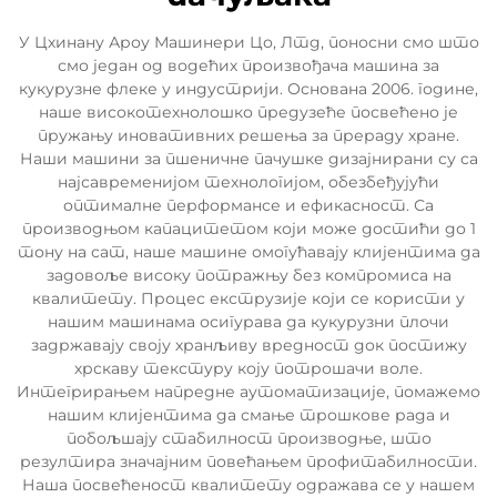
У Цхинану Ароу Машинери Цо, Лтд, поносни смо што
смо један од водећих произвођача машина за
кукурузне флеке у индустрији. Основана 2006. године,
наше високотехнолошко предузеће посвећено је
пружању иновативних решења за прераду хране.
Наши машини за пшеничне пачушке дизајнирани су са
најсавременијом технологијом, обезбеђујући
оптималне перформансе и ефикасност. Са
производњом капацитетом који може достићи до 1
тону на сат, наше машине омогућавају клијентима да
задовоље високу потражњу без компромиса на
квалитету. Процес екструзије који се користи у
нашим машинама осигурава да кукурузни плочи
задржавају своју хранљиву вредност док постижу
хрскаву текстуру коју потрошачи воле.
Интегрирањем напредне аутоматизације, помажемо
нашим клијентима да смање трошкове рада и
побољшају стабилност производње, што
резултира значајним повећањем профитабилности.
Наша посвећеност квалитету одражава се у нашем