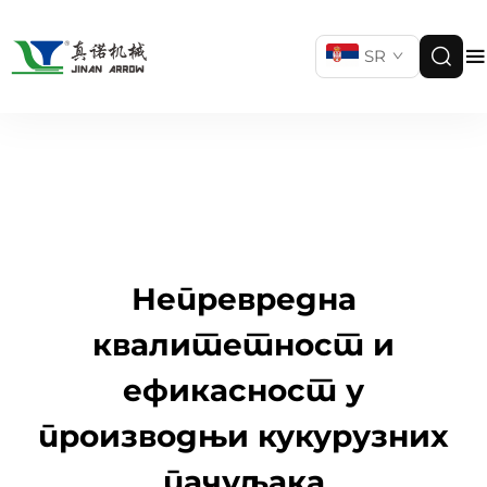
SR
Непревредна
квалитетност и
ефикасност у
производњи кукурузних
пачуљака