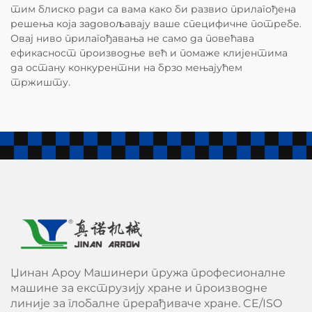
тим блиско ради са вама како би развио прилагођена
решења која задовољавају ваше специфичне потребе.
Овај ниво прилагођавања не само да повећава
ефикасност производње већ и помаже клијентима
да остану конкурентни на брзо мењајућем
тржишту.
Џинан Ароу Машинери пружа професионалне
машине за екструзију хране и производне
линије за глобалне прерађиваче хране. CE/ISO