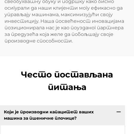
свеобухватну обуку и подршку како бисмо
осигурали да наши клијенти могу ефикасно да
управљају машинама, максимизујући своју
инвестицију. Наша посвећеност иновацијама
позиционирала нас је као поузданог партнера
за предузећа која желе да побољшају своје
производне способности.
Често постављана
питања
Који је производни капацитет ваших
машина за пшеничне плочице?