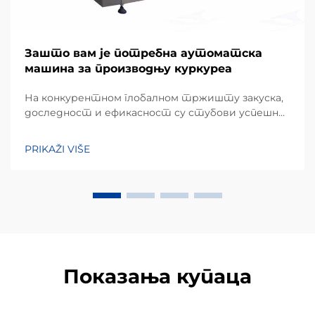
Зашто вам је потребна аутоматска
машина за производњу куркуреа
На конкурентном глобалном тржишту закуска,
доследност и ефикасност су стубови успешног
производног пословања. Куркуре, популарна
врста екструдиране кукурузне закуске позната
PRIKAŽI VIŠE
по свом јединственом неправилном облику и
хрскавом текстури, захтева специјализовану...
Показања купаца