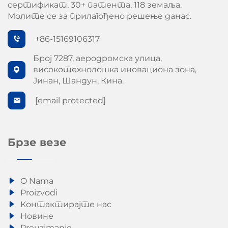
сертификат, 30+ патента, 118 земаља.
Молите се за прилагођено решење данас.
+86-15169106317
Број 7287, аеродромска улица,
високотехнолошка иновациона зона,
Јинан, Шандун, Кина.
[email protected]
Брзе везе
O Nama
Proizvodi
Контактирајте нас
Новине
Preuzimanje