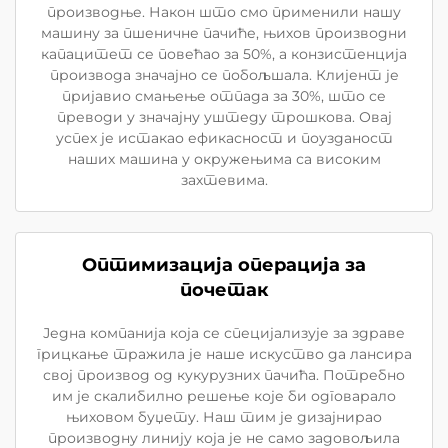
производње. Након што смо применили нашу
машину за пшеничне пачиће, њихов производни
капацитет се повећао за 50%, а конзистенција
производа значајно се побољшала. Клијент је
пријавио смањење отпада за 30%, што се
преводи у значајну уштеду трошкова. Овај
успех је истакао ефикасност и поузданост
наших машина у окружењима са високим
захтевима.
Оптимизација операција за
почетак
Једна компанија која се специјализује за здраве
грицкање тражила је наше искуство да лансира
свој производ од кукурузних пачића. Потребно
им је скалибилно решење које би одговарало
њиховом буџету. Наш тим је дизајнирао
производну линију која је не само задовољила