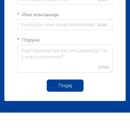
Име компаније
0/200
Порука
0/1000
Подај