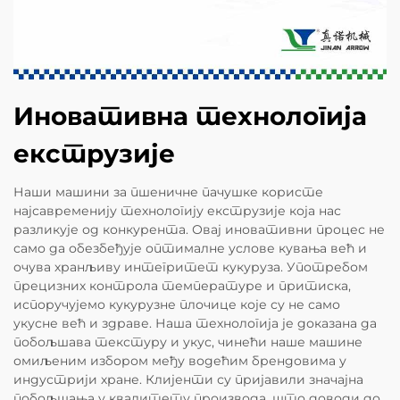
Иновативна технологија
екструзије
Наши машини за пшеничне пачушке користе
најсавременију технологију екструзије која нас
разликује од конкурента. Овај иновативни процес не
само да обезбеђује оптималне услове кувања већ и
очува хранљиву интегритет кукуруза. Употребом
прецизних контрола температуре и притиска,
испоручујемо кукурузне плочице које су не само
укусне већ и здраве. Наша технологија је доказана да
побољшава текстуру и укус, чинећи наше машине
омиљеним избором међу водећим брендовима у
индустрији хране. Клијенти су пријавили значајна
побољшања у квалитету производа, што доводи до