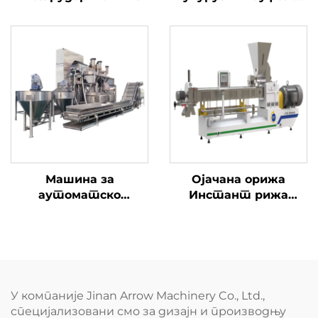
пуних снакса
Машина за
Ојачана орижа
аутоматско
Инстант рижа
премазивање ореха
Конјак Рижа
производња линије
У компаније Jinan Arrow Machinery Co., Ltd.,
специјализовани смо за дизајн и производњу