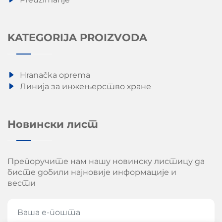
KATEGORIJA PROIZVODA
Hranačka oprema
Линија за инжењерство хране
Новински лист
Препоручите нам нашу новинску листицу да
бисте добили најновије информације и
вести