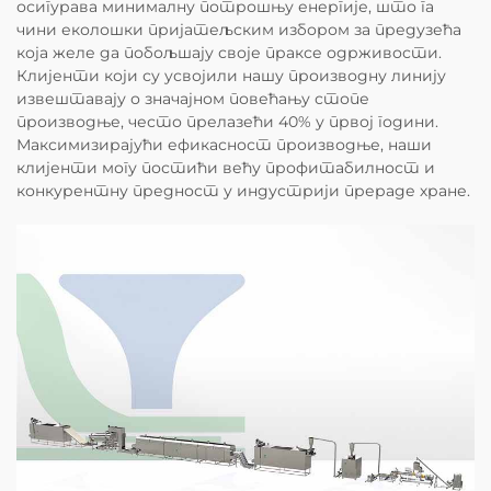
осигурава минималну потрошњу енергије, што га
чини еколошки пријатељским избором за предузећа
која желе да побољшају своје праксе одрживости.
Клијенти који су усвојили нашу производну линију
извештавају о значајном повећању стопе
производње, често прелазећи 40% у првој години.
Максимизирајући ефикасност производње, наши
клијенти могу постићи већу профитабилност и
конкурентну предност у индустрији прераде хране.