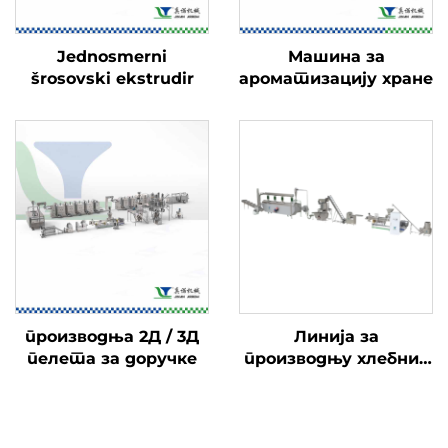
Jednosmerni
Машина за
šrosovski ekstrudir
ароматизацију хране
производња 2Д / 3Д
Линија за
пелета за доручке
производњу хлебних
крошева