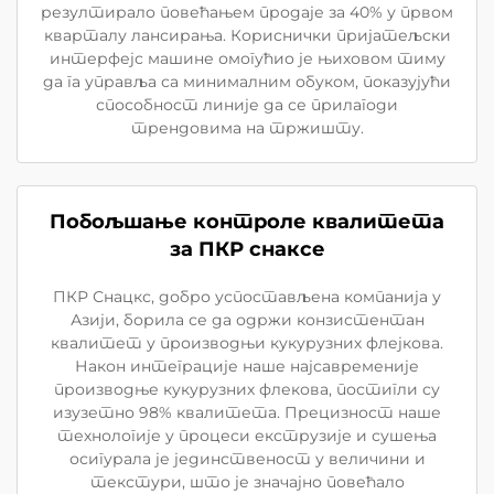
резултирало повећањем продаје за 40% у првом
кварталу лансирања. Кориснички пријатељски
интерфејс машине омогућио је њиховом тиму
да га управља са минималним обуком, показујући
способност линије да се прилагоди
трендовима на тржишту.
Побољшање контроле квалитета
за ПКР снаксе
ПКР Снацкс, добро успостављена компанија у
Азији, борила се да одржи конзистентан
квалитет у производњи кукурузних флејкова.
Након интеграције наше најсавременије
производње кукурузних флекова, постигли су
изузетно 98% квалитета. Прецизност наше
технологије у процеси екструзије и сушења
осигурала је јединственост у величини и
текстури, што је значајно повећало