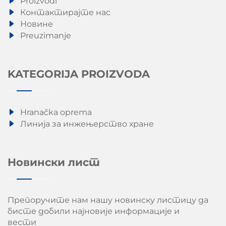
Proizvodi
Контактирајте нас
Новине
Preuzimanje
KATEGORIJA PROIZVODA
Hranačka oprema
Линија за инжењерство хране
Новински лист
Препоручите нам нашу новинску листицу да
бисте добили најновије информације и
вести