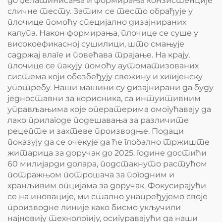
до џелатинисања и формирања конзистенције
сличне тесту. Затим се тесто обрађује у
плочице помоћу специјално дизајнираних
калупа. Након формирања, плочице се суше у
високоефикасној сушилици, што смањује
садржај влаге и повећава трајање. На крају,
плочице се пакују помоћу аутоматизованих
система који обезбеђују свежину и хигијенску
употребу. Наши машини су дизајнирани да буду
једноставни за корисника, са интуитивним
управљањима које оператерима омогућавају да
лако прилагоде подешавања за различите
рецепте и захтеве производње. Подаци
показују да се очекује да ће глобално тржиште
житарица за доручак до 2025. године достићи
60 милијарди долара, подстакнуто растућом
потражњом потрошача за погодним и
хранљивим опцијама за доручак. Фокусирајући
се на иновације, ми стално унапређујемо своје
производне линије како бисмо укључили
најновију технологију, осигуравајући да наши