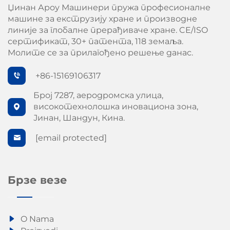
Џинан Ароу Машинери пружа професионалне
машине за екструзију хране и производне
линије за глобалне прерађиваче хране. CE/ISO
сертификат, 30+ патента, 118 земаља.
Молите се за прилагођено решење данас.
+86-15169106317
Број 7287, аеродромска улица,
високотехнолошка иновациона зона,
Јинан, Шандун, Кина.
[email protected]
Брзе везе
O Nama