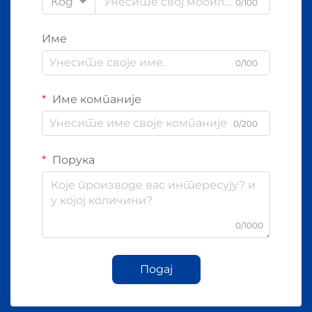
Код
0/100
Име
0/100
Име компаније
0/200
Порука
0/1000
Подај