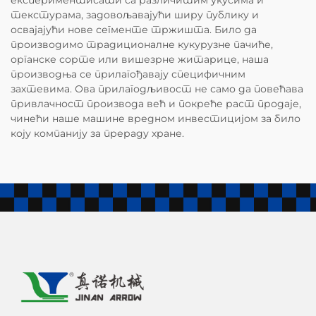
текстурама, задовољавајући ширу публику и
освајајући нове сегменте тржишта. Било да
производимо традиционалне кукурузне пачиће,
органске сорте или вишезрне житарице, наша
производња се прилагођавају специфичним
захтевима. Ова прилагодљивост не само да повећава
привлачност производа већ и покреће раст продаје,
чинећи наше машине вредном инвестицијом за било
коју компанију за прераду хране.