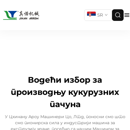
SR
Водећи избор за
производњу кукурузних
пачуна
У Цхинану Ароу Машинери Цо, Лтд, поносни смо што
смо пионирска сила у индустрији машина за
екструзију хране, посебно са нашим Машином за