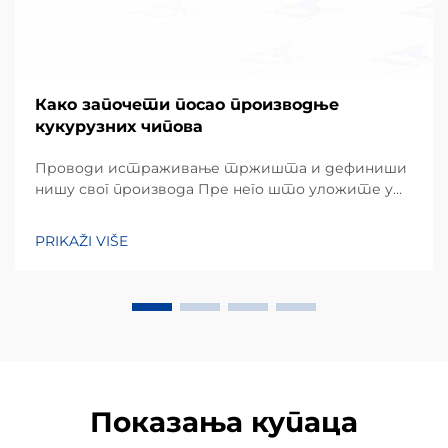
Како започети посао производње
кукурузних чипова
Проводи истраживање тржишта и дефиниши
нишу свог производа Пре него што уложите у
хардвер, успешан подухват почиње детаљним
разумевањем преференција локалних
PRIKAŽI VIŠE
потрошача. Кукурузни чипови, углавном
направљени од кукурузног брашна или маса,
заузимају огроман удео...
Показања купаца