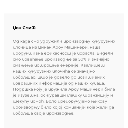
Џон Смит
Од када смо удружили производњу кукурузних
плочица из Џинан Ароу Машинери, наша
продуктивна ефикасност је порасла. Видели
смо повећање производње за 50% и значајно
смањење потрошње енергије. Квалитет
наших кукурузних плочића се значајно
побољшао, што је довело до позитивних
повратних информација од наших купаца.
Подршка коју је пружила Ароу Машинери била
је изузетна, осигуравши глатку транзицију и
текућу помоћ. Врло препоручујемо њихову
производњу било којој компанији која жели да
побољша своје производње.