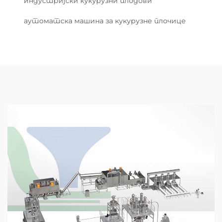
индустријски кукурузни плодови
аутоматска машина за кукурузне плочице