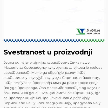
Svestranost u proizvodnji
Једна од најзначајнијих карактеристика наше
Машине за производњу кукурузних флејкова је његова
свестраност. Може да обрађује различите
житарице, укључујући кукуруз, пиринце и пшеницу,
што омогућава произвођачима да разноврсне своје
понуде производа. Ова флексибилност је од кључне
важности на данашњем динамичном тржишту, где
се преференције потрошача стално развијају.
Користећи нашу производну линију, предузећа могу
експериментисати са различитим укусима и