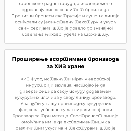
трошкове радног труда, а истовремено
одржавају висок квалитет производа.
Прецизни процеси екструзије и сушења линије
осигурали су јединствену текстуру и укус у
свим серијама, што је довело до значајног
повећања њиховог удела на тржишту.
Проширење асортимана производа
за ХИЗ хране
ХИЗ Фудс, истакнути играч у европској
индустрији захлепа, настојао је да
диверзифицира своју понуду додавањем
кукурузних плочица у своју линију производа.
Улагајући у нашу производњу кукурузних
флејкова, успешно су лансирали свој нови
производ за три месеца. Свестраност линије
омогућила им је да експериментишу са
различитим укусима и текстурама, што је