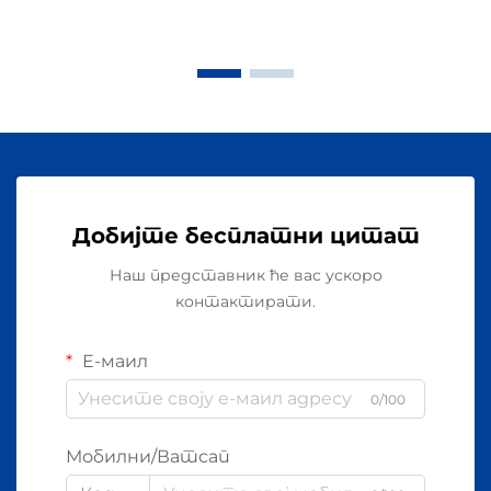
Добијте бесплатни цитат
Наш представник ће вас ускоро
контактирати.
Е-маил
0/100
Мобилни/Ватсап