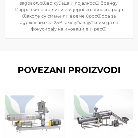
задовољство купаца и лојалност бренду.
Издржљивост линије и једноставност рада
такође су смањили време простора за
одржавање за 25%, омогућавајући им да се
фокусирају на иновације и раст.
POVEZANI PROIZVODI