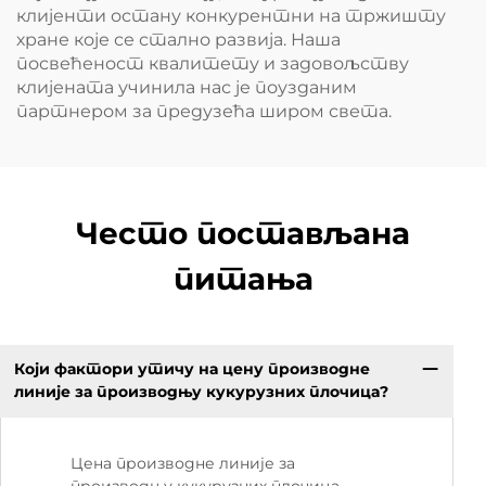
клијенти остану конкурентни на тржишту
хране које се стално развија. Наша
посвећеност квалитету и задовољству
клијената учинила нас је поузданим
партнером за предузећа широм света.
Често постављана
питања
Који фактори утичу на цену производне
линије за производњу кукурузних плочица?
Цена производне линије за
производњу кукурузних плочица