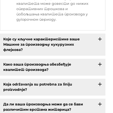
квалитета може довести до нижих
оперативних трошкова и
побољшања квалитета производа у
дугорочном периоду.
Које су кључне карактеристике ваше
Машине за производњу кукурузних
флејкова?
Како ваша производња обезбеђује
квалитет производа?
Koja održavanja su potrebna za liniju
proizvodnje?
Да ли ваша производња може да се бави
различитим врстама житарица?