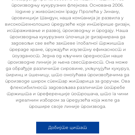
производњу кукурузних флејкова. Основана 2006.
године у живописном граду Пролећа у Јинану,
провинцији Шандун, наша компанија је развила у
високотехнолошко предузеће које интегрише дизајн,
истраживање и развој, производњу и продају. Наша
производња кукурузних плочица је дизајнирана да
задовољи све веће захтеве глобалног тржишта
прераде хране, пружајући изузетну ефикасност и
поузданост. Једна од кључних предности наше
производне линије је њена свестраност. Она може
да обрађује различите сировине, укључујући кукуруз,
пиринц и пшеницу, што омогућава произвођачима да
производе широк спектар житарица за доручак. Ова
флексибилност задовољава различите потребе
тржишта и преференције потрошача, што га чини
идеалним избором за предузећа која желе да
прошире своје линије производа.
Добијте цитат