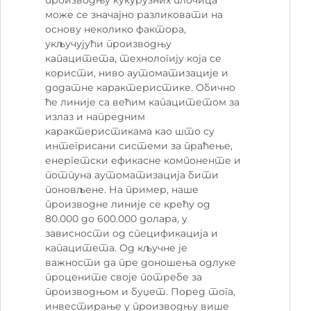
може се значајно разликовати на
основу неколико фактора,
укључујући производњу
капацитета, технологију која се
користи, ниво аутоматизације и
додатне карактеристике. Обично
ће линије са већим капацитетом за
излаз и напредним
карактеристикама као што су
интегрисани системи за праћење,
енергетски ефикасне компоненте и
потпуна аутоматизација бити
поновљене. На пример, наше
производне линије се крећу од
80.000 до 600.000 долара, у
зависности од спецификација и
капацитета. Од кључне је
важности да пре доношења одлуке
процените своје потребе за
производњом и буџет. Поред тога,
инвестирање у производњу више