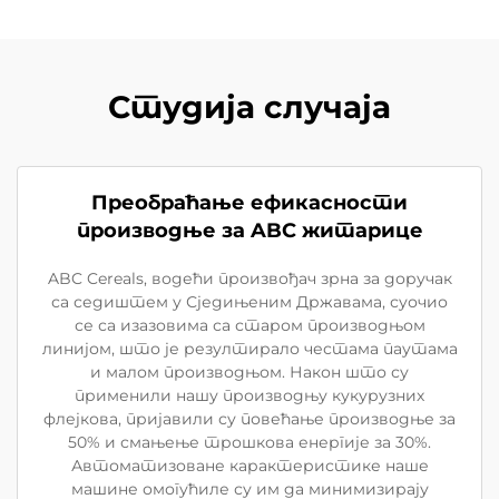
Студија случаја
Преобраћање ефикасности
производње за ABC житарице
ABC Cereals, водећи произвођач зрна за доручак
са седиштем у Сједињеним Државама, суочио
се са изазовима са старом производњом
линијом, што је резултирало честама паутама
и малом производњом. Након што су
применили нашу производњу кукурузних
флејкова, пријавили су повећање производње за
50% и смањење трошкова енергије за 30%.
Автоматизоване карактеристике наше
машине омогућиле су им да минимизирају