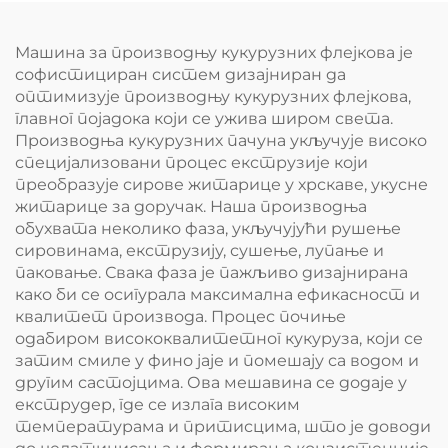
Машина за производњу кукурузних флејкова је
софистициран систем дизајниран да
оптимизује производњу кукурузних флејкова,
главног појадока који се ужива широм света.
Производња кукурузних пачуна укључује високо
специјализовани процес екструзије који
преобразује сирове житарице у хрскаве, укусне
житарице за доручак. Наша производња
обухвата неколико фаза, укључујући рушење
сировинама, екструзију, сушење, лупање и
паковање. Свака фаза је пажљиво дизајнирана
како би се осигурала максимална ефикасност и
квалитет производа. Процес почиње
одабиром висококвалитетног кукуруза, који се
затим смиле у фино јаје и помешају са водом и
другим састојцима. Ова мешавина се додаје у
екструдер, где се излага високим
температурама и притисцима, што је доводи