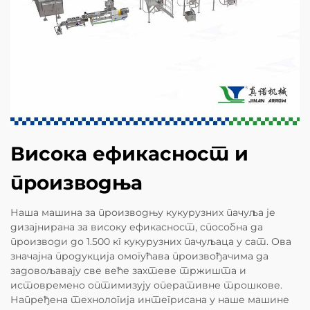
Висока ефикасност и
производња
Наша машина за производњу кукурузних пачуља је
дизајнирана за високу ефикасност, способна да
производи до 1.500 кг кукурузних пачуљаца у сат. Ова
значајна продукција омогућава произвођачима да
задовољавају све веће захтеве тржишта и
истовремено оптимизују оперативне трошкове.
Напређена технологија интегрисана у наше машине