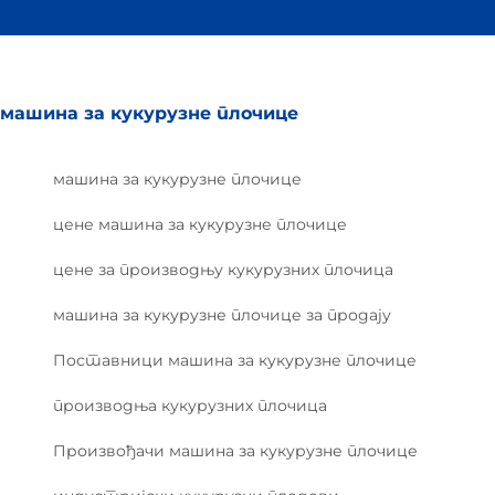
машина за кукурузне плочице
машина за кукурузне плочице
цене машина за кукурузне плочице
цене за производњу кукурузних плочица
машина за кукурузне плочице за продају
Поставници машина за кукурузне плочице
производња кукурузних плочица
Произвођачи машина за кукурузне плочице