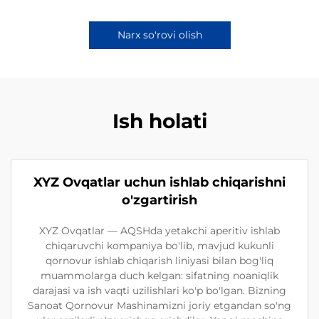
Narx so'rovi olish
Ish holati
XYZ Ovqatlar uchun ishlab chiqarishni
o'zgartirish
XYZ Ovqatlar — AQSHda yetakchi aperitiv ishlab
chiqaruvchi kompaniya bo'lib, mavjud kukunli
qornovur ishlab chiqarish liniyasi bilan bog'liq
muammolarga duch kelgan: sifatning noaniqlik
darajasi va ish vaqti uzilishlari ko'p bo'lgan. Bizning
Sanoat Qornovur Mashinamizni joriy etgandan so'ng