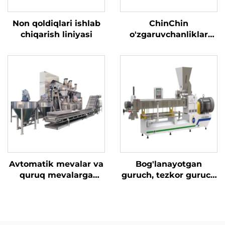
Non qoldiqlari ishlab
ChinChin
chiqarish liniyasi
o'zgaruvchanliklar
ishlab chiqarish
liniyasi
Avtomatik mevalar va
Bog'lanayotgan
quruq mevalarga
guruch, tezkor guruch
qoplam beruvchi
va konjak guruchi
apparat
ishlab chiqarish
liniyasi