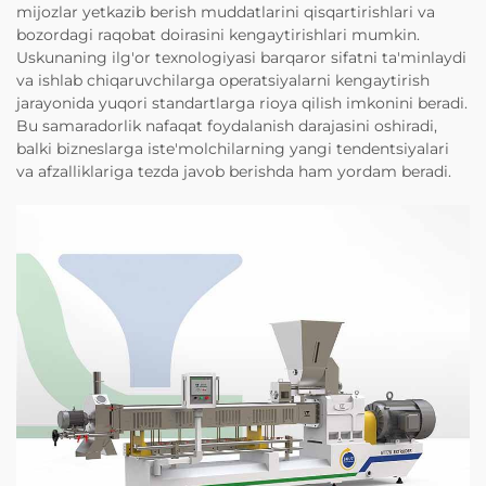
mijozlar yetkazib berish muddatlarini qisqartirishlari va
bozordagi raqobat doirasini kengaytirishlari mumkin.
Uskunaning ilg'or texnologiyasi barqaror sifatni ta'minlaydi
va ishlab chiqaruvchilarga operatsiyalarni kengaytirish
jarayonida yuqori standartlarga rioya qilish imkonini beradi.
Bu samaradorlik nafaqat foydalanish darajasini oshiradi,
balki bizneslarga iste'molchilarning yangi tendentsiyalari
va afzalliklariga tezda javob berishda ham yordam beradi.