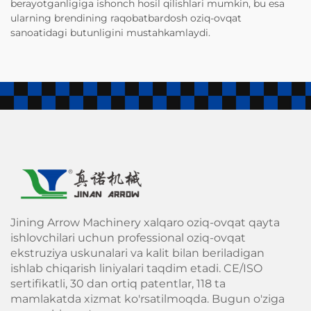
berayotganligiga ishonch hosil qilishlari mumkin, bu esa
ularning brendining raqobatbardosh oziq-ovqat
sanoatidagi butunligini mustahkamlaydi.
Jining Arrow Machinery xalqaro oziq-ovqat qayta
ishlovchilari uchun professional oziq-ovqat
ekstruziya uskunalari va kalit bilan beriladigan
ishlab chiqarish liniyalari taqdim etadi. CE/ISO
sertifikatli, 30 dan ortiq patentlar, 118 ta
mamlakatda xizmat ko'rsatilmoqda. Bugun o'ziga