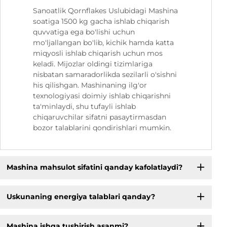
Sanoatlik Qornflakes Uslubidagi Mashina
soatiga 1500 kg gacha ishlab chiqarish
quvvatiga ega bo'lishi uchun
mo'ljallangan bo'lib, kichik hamda katta
miqyosli ishlab chiqarish uchun mos
keladi. Mijozlar oldingi tizimlariga
nisbatan samaradorlikda sezilarli o'sishni
his qilishgan. Mashinaning ilg'or
texnologiyasi doimiy ishlab chiqarishni
ta'minlaydi, shu tufayli ishlab
chiqaruvchilar sifatni pasaytirmasdan
bozor talablarini qondirishlari mumkin.
Mashina mahsulot sifatini qanday kafolatlaydi?
Uskunaning energiya talablari qanday?
Mashina ishga tushirish asanmi?