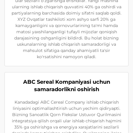
ular sezilarli o'zgarishga erishdilar. Yangi mashina
ularning ishlab chiqarish quvvatini 40% ga oshirdi va
partiyalarning barchasida doimiy sifatni saqlab qoldi.
XYZ Ovqatlar tashkiloti xom ashyo sarfi 20% ga
kamayganligini va qornovurlarining ta'mi hamda
matosi yaxshilanganligi tufayli mijozlar qoniqish
darajasining oshganligini bildirdi. Bu holat bizning
uskunalarning ishlab chiqarish samaradorligi va
mahsulot sifatiga qanday ahamiyatli ta'sir
ko'rsatishini namoyon qiladi.
ABC Sereal Kompaniyasi uchun
samaradorlikni oshirish
Kanadadagi ABC Cereal Company ishlab chiqarish
liniyasini optimallashtirish uchun yechim qidiryapti.
Bizning Sanoatlik Qorn Flekslar Ustuvor Qurilmasini
integratsiya qilish orqali ular ishlab chiqarish hajmini
35% ga oshirishga va energiya xarajatlarini sezilarli