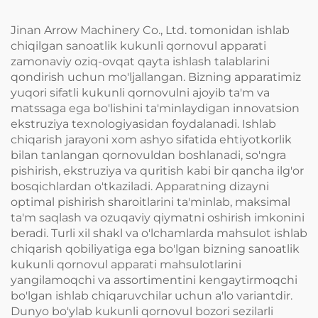
Jinan Arrow Machinery Co., Ltd. tomonidan ishlab
chiqilgan sanoatlik kukunli qornovul apparati
zamonaviy oziq-ovqat qayta ishlash talablarini
qondirish uchun mo'ljallangan. Bizning apparatimiz
yuqori sifatli kukunli qornovulni ajoyib ta'm va
matssaga ega bo'lishini ta'minlaydigan innovatsion
ekstruziya texnologiyasidan foydalanadi. Ishlab
chiqarish jarayoni xom ashyo sifatida ehtiyotkorlik
bilan tanlangan qornovuldan boshlanadi, so'ngra
pishirish, ekstruziya va quritish kabi bir qancha ilg'or
bosqichlardan o'tkaziladi. Apparatning dizayni
optimal pishirish sharoitlarini ta'minlab, maksimal
ta'm saqlash va ozuqaviy qiymatni oshirish imkonini
beradi. Turli xil shakl va o'lchamlarda mahsulot ishlab
chiqarish qobiliyatiga ega bo'lgan bizning sanoatlik
kukunli qornovul apparati mahsulotlarini
yangilamoqchi va assortimentini kengaytirmoqchi
bo'lgan ishlab chiqaruvchilar uchun a'lo variantdir.
Dunyo bo'ylab kukunli qornovul bozori sezilarli