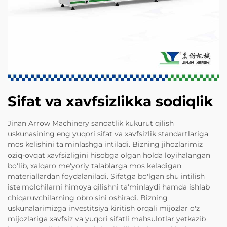
Sifat va xavfsizlikka sodiqlik
Jinan Arrow Machinery sanoatlik kukurut qilish
uskunasining eng yuqori sifat va xavfsizlik standartlariga
mos kelishini ta'minlashga intiladi. Bizning jihozlarimiz
oziq-ovqat xavfsizligini hisobga olgan holda loyihalangan
bo'lib, xalqaro me'yoriy talablarga mos keladigan
materiallardan foydalaniladi. Sifatga bo'lgan shu intilish
iste'molchilarni himoya qilishni ta'minlaydi hamda ishlab
chiqaruvchilarning obro'sini oshiradi. Bizning
uskunalarimizga investitsiya kiritish orqali mijozlar o'z
mijozlariga xavfsiz va yuqori sifatli mahsulotlar yetkazib