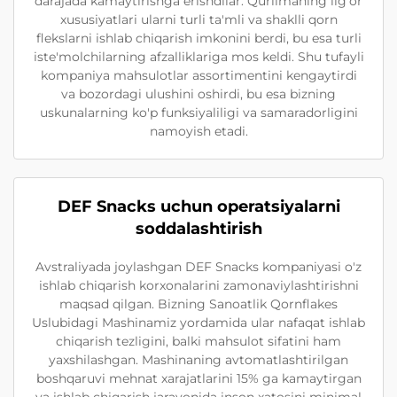
darajada kamaytirishga erishdilar. Qurilmaning ilg'or
xususiyatlari ularni turli ta'mli va shaklli qorn
flekslarni ishlab chiqarish imkonini berdi, bu esa turli
iste'molchilarning afzalliklariga mos keldi. Shu tufayli
kompaniya mahsulotlar assortimentini kengaytirdi
va bozordagi ulushini oshirdi, bu esa bizning
uskunalarning ko'p funksiyaliligi va samaradorligini
namoyish etadi.
DEF Snacks uchun operatsiyalarni
soddalashtirish
Avstraliyada joylashgan DEF Snacks kompaniyasi o'z
ishlab chiqarish korxonalarini zamonaviylashtirishni
maqsad qilgan. Bizning Sanoatlik Qornflakes
Uslubidagi Mashinamiz yordamida ular nafaqat ishlab
chiqarish tezligini, balki mahsulot sifatini ham
yaxshilashgan. Mashinaning avtomatlashtirilgan
boshqaruvi mehnat xarajatlarini 15% ga kamaytirgan
va ishlab chiqarish jarayonida inson xatosini minimal