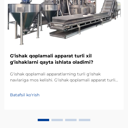
G'ishak qoplamali apparat turli xil
g'ishaklarni qayta ishlata oladimi?
G'ishak qoplamali apparatlarning turli g'ishak
navlariga mos kelishi. G'ishak qoplamali apparat turli
xil g'ishaklarni qayta ishlata oladimi? Bu oziq-ovqat
ishlab chiqaruvchilari tomonidan g'ishak qayta
Batafsil ko'rish
ishlash jarayonini yangilash yoki avtomatlashtirishni
rejalashtirganda eng ko'p beriladigan savollardan
biridir...