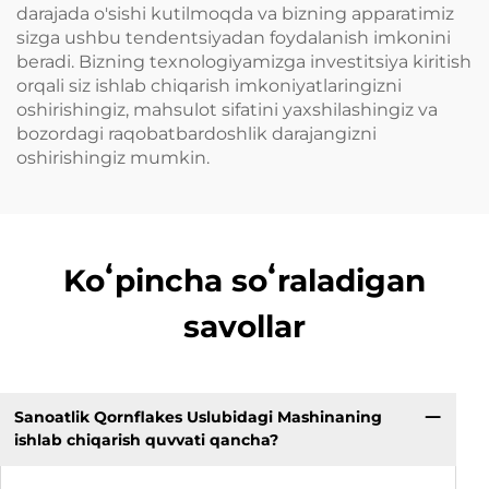
darajada o'sishi kutilmoqda va bizning apparatimiz
sizga ushbu tendentsiyadan foydalanish imkonini
beradi. Bizning texnologiyamizga investitsiya kiritish
orqali siz ishlab chiqarish imkoniyatlaringizni
oshirishingiz, mahsulot sifatini yaxshilashingiz va
bozordagi raqobatbardoshlik darajangizni
oshirishingiz mumkin.
Koʻpincha soʻraladigan
savollar
Sanoatlik Qornflakes Uslubidagi Mashinaning
ishlab chiqarish quvvati qancha?