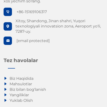
xos yechim so'rang.
+86-15169106317
Xitoy, Shandong, Jinan shahri, Yuqori
texnologiyali innovatsion zona, Aeroport yo'li,
7287-uy.
[email protected]
Tez havolalar
Biz Haqidida
Mahsulotlar
Biz bilan bog'lanish
Yangiliklar
Yuklab Olish