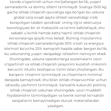
tarzda o'zgartirish uchun mo'ljallangan bo'lib, yuqori
samaradorlik va doimiy sifatni ta'minlaydi. Soatiga 1500 kg
gacha ishlab chiqarish quvvatiga ega bo'lgan bu uskuna
global oziq-ovqat qayta ishlash sanoatidagi o'sib
borayotgan talabni qondiradi. Uning ilg'or ekstruziya
texnologiyasi bir xil matssizlik va ta'mni kafolatlaydi, shu
sababli u kichik hamda katta hajmli ishlab chiqarish
korxonalariga ajoyib mos keladi. Bizning mijozlarimiz
ishlab chiqarish samaradorligida 30% o'sish va energiya
iste'moli bo'yicha 25% kamayish haqida xabar bergan bo'lib,
bu uskunaning yuqori darajadagi ishlashini namoyon etadi.
Shuningdek, uskuna operatorlarga sozlamalarni oson
o'zgartirish va ishlab chiqarish jarayonini kuzatish imkonini
beruvchi intuitiv boshqaruv tizimi bilan jihozlangan. Bu
barqaror chiqimni ta'minlaydi va chiqimlarni minimal
darajada kamaytiradi, shu bilan ishlab chiqaruvchilar uchun
iqtisodiy yechimni ta'minlaydi. Sanoatlik kukurutli pishiriq
ishlab chiqarish uskunasi shuningdek, uzun muddatli
foydalanishni ta'minlaydigan va texnik xizmat ko'rsatish
xarajatlarini kamaytiradigan durust materiallardan
yasalgan.