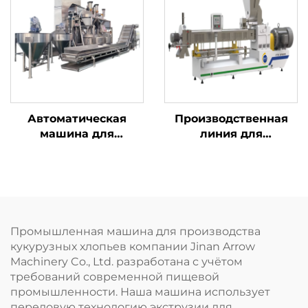
Автоматическая
Производственная
машина для
линия для
нанесения покрытия
обогащённого риса,
на орехи
быстрорастворимого
риса и риса из
коньяка
Промышленная машина для производства
кукурузных хлопьев компании Jinan Arrow
Machinery Co., Ltd. разработана с учётом
требований современной пищевой
промышленности. Наша машина использует
передовую технологию экструзии для