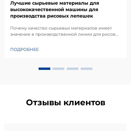
Лучшие сырьевые материалы для
высококачественной машины для
производства рисовых лепешек
Почему качество сырьевых материалов имеет
значение в производственной линии для рисовых
лепешек. Согласно моему опыту работы над
проектами оборудования для переработки
ПОДРОБНЕЕ
закусок, одним из наиболее недооцениваемых
факторов, влияющих на стабильность выхода
продукции, является не только сама машина, но и
качество...
Отзывы клиентов