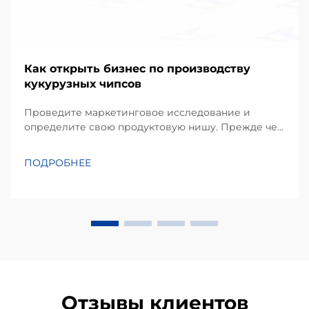
Как открыть бизнес по производству
кукурузных чипсов
Проведите маркетинговое исследование и
определите свою продуктовую нишу. Прежде чем
инвестировать в оборудование, успешный проект
начинается с детального понимания
ПОДРОБНЕЕ
предпочтений местных потребителей.
Кукурузные чипсы, производимые в основном из
кукурузной муки или масы, занимают
значительную долю...
Отзывы клиентов