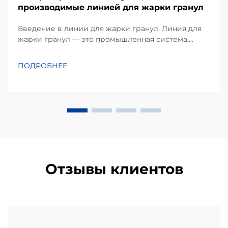
производимые линией для жарки гранул
Введение в линии для жарки гранул. Линия для
жарки гранул — это промышленная система,
которая преобразует сырьё на основе крахмала в
хрустящие, пышные закуски посредством
ПОДРОБНЕЕ
непрерывной экструзии и жарки. В отличие от
традиционной порционной жарки, этот
автоматизированный процесс им...
Отзывы клиентов