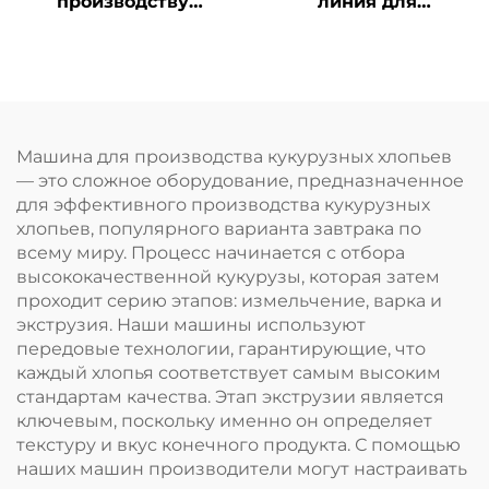
производству
линия для
детского
обогащённого риса,
питательного
быстрорастворимого
порошка
риса и риса из
коньяка
Машина для производства кукурузных хлопьев
— это сложное оборудование, предназначенное
для эффективного производства кукурузных
хлопьев, популярного варианта завтрака по
всему миру. Процесс начинается с отбора
высококачественной кукурузы, которая затем
проходит серию этапов: измельчение, варка и
экструзия. Наши машины используют
передовые технологии, гарантирующие, что
каждый хлопья соответствует самым высоким
стандартам качества. Этап экструзии является
ключевым, поскольку именно он определяет
текстуру и вкус конечного продукта. С помощью
наших машин производители могут настраивать